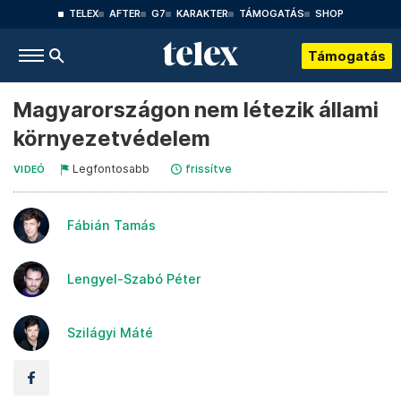
TELEX
AFTER
G7
KARAKTER
TÁMOGATÁS
SHOP
Támogatás
Magyarországon nem létezik állami
környezetvédelem
Legfontosabb
frissítve
VIDEÓ
Fábián Tamás
Lengyel-Szabó Péter
Szilágyi Máté