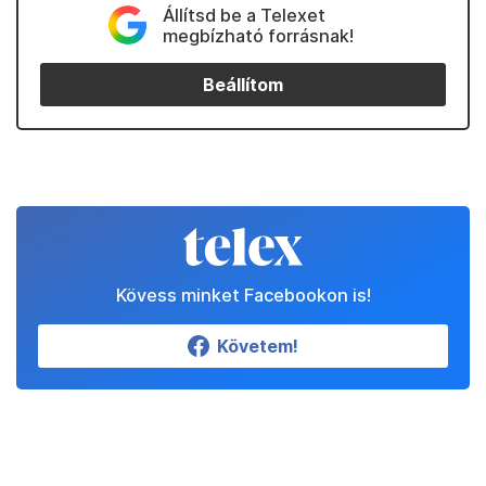
Állítsd be a Telexet
megbízható forrásnak!
Beállítom
Kövess minket Facebookon is!
Követem!