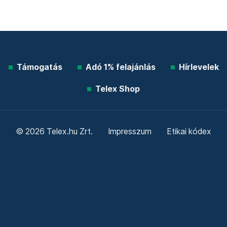
Támogatás
Adó 1% felajánlás
Hírlevelek
Telex Shop
© 2026 Telex.hu Zrt.
Impresszum
Etikai kódex
Átláthatóság
ÁSZF
Adatkezelési tájékoztató
Sütitájékoztató
Süti beállítások
Szabályzatok
Kommentelési szabályzat
Telex Sales