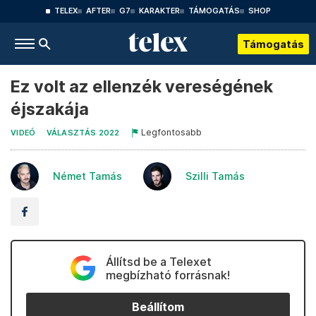
TELEX
AFTER
G7
KARAKTER
TÁMOGATÁS
SHOP
Támogatás
Ez volt az ellenzék vereségének
éjszakája
Legfontosabb
VIDEÓ
VÁLASZTÁS 2022
Német Tamás
Szilli Tamás
Állítsd be a Telexet
megbízható forrásnak!
Beállítom