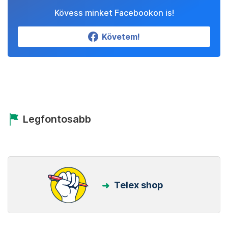
Kövess minket Facebookon is!
Követem!
Legfontosabb
Telex shop