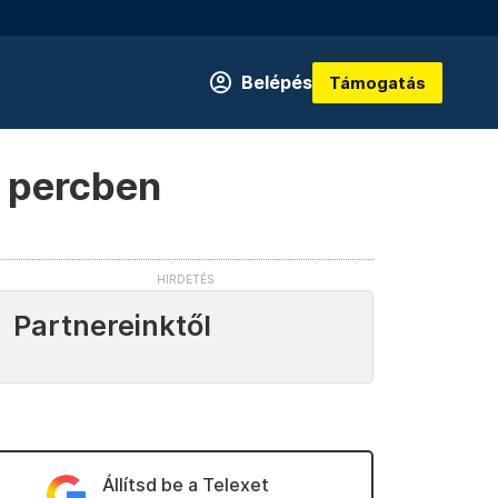
Belépés
Támogatás
z percben
Partnereinktől
Állítsd be a Telexet