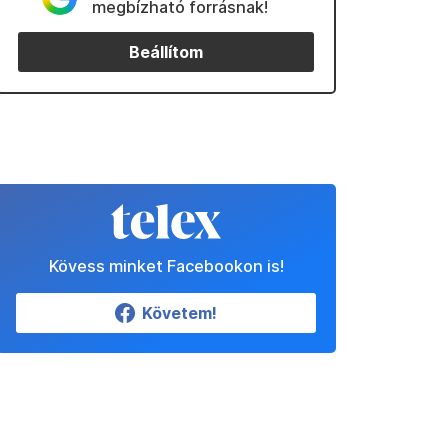
megbízható forrásnak!
Beállítom
Kövess minket Facebookon is!
Követem!