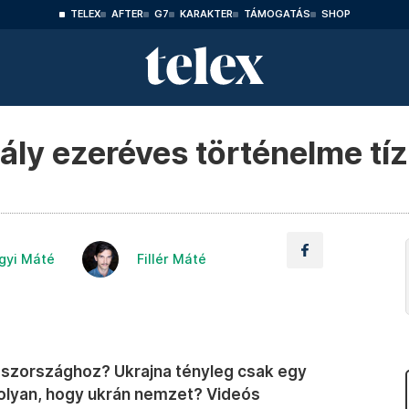
TELEX
AFTER
G7
KARAKTER
TÁMOGATÁS
SHOP
ály ezeréves történelme tí
ágyi Máté
Fillér Máté
roszországhoz? Ukrajna tényleg csak egy
olyan, hogy ukrán nemzet? Videós