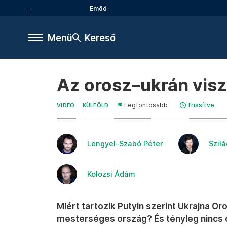
Emőd
Menü
Kereső
Az orosz–ukrán visz
Legfontosabb
frissítve
VIDEÓ
KÜLFÖLD
Lengyel-Szabó Péter
Szil
Kolozsi Ádám
Miért tartozik Putyin szerint Ukrajna O
mesterséges ország? És tényleg nincs 