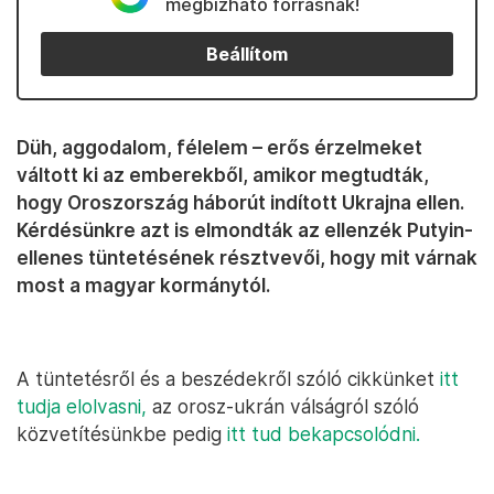
megbízható forrásnak!
Beállítom
Düh, aggodalom, félelem – erős érzelmeket
váltott ki az emberekből, amikor megtudták,
hogy Oroszország háborút indított Ukrajna ellen.
Kérdésünkre azt is elmondták az ellenzék Putyin-
ellenes tüntetésének résztvevői, hogy mit várnak
most a magyar kormánytól.
A tüntetésről és a beszédekről szóló cikkünket
itt
tudja elolvasni,
az orosz-ukrán válságról szóló
közvetítésünkbe pedig
itt tud bekapcsolódni.