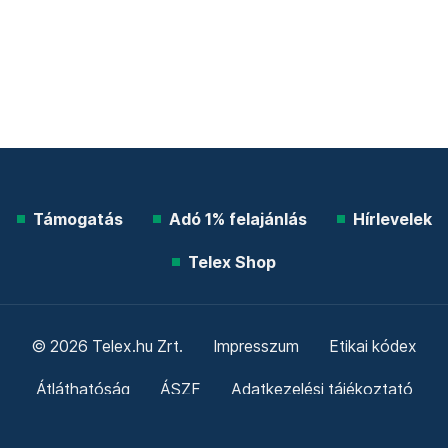
Támogatás
Adó 1% felajánlás
Hírlevelek
Telex Shop
© 2026 Telex.hu Zrt.
Impresszum
Etikai kódex
Átláthatóság
ÁSZF
Adatkezelési tájékoztató
Sütitájékoztató
Süti beállítások
Szabályzatok