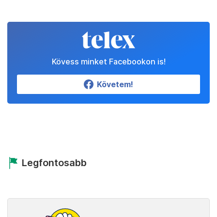
Kövess minket Facebookon is!
Követem!
Legfontosabb