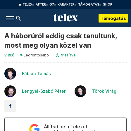
TELEX
AFTER
G7
KARAKTER
TÁMOGATÁS
SHOP
Támogatás
A háborúról eddig csak tanultunk,
most meg olyan közel van
Legfontosabb
frissítve
VIDEÓ
Fábián Tamás
Lengyel-Szabó Péter
Török Virág
Állítsd be a Telexet