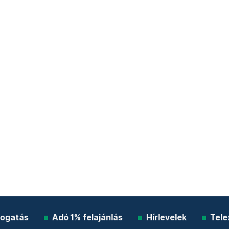
ogatás
Adó 1% felajánlás
Hírlevelek
Tele