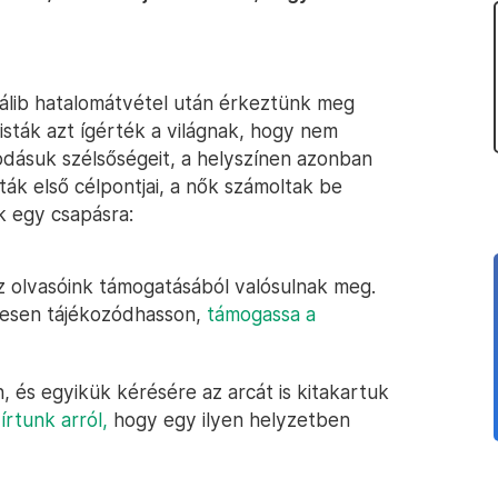
tálib hatalomátvétel után érkeztünk meg
isták azt ígérték a világnak, hogy nem
odásuk szélsőségeit, a helyszínen azonban
sták első célpontjai, a nők számoltak be
k egy csapásra:
az olvasóink támogatásából valósulnak meg.
elesen tájékozódhasson,
támogassa a
 és egyikük kérésére az arcát is kitakartuk
rtunk arról,
hogy egy ilyen helyzetben