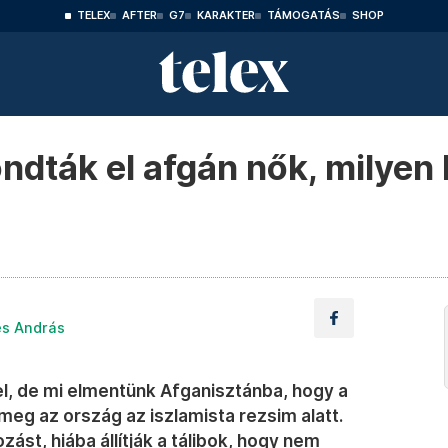
TELEX
AFTER
G7
KARAKTER
TÁMOGATÁS
SHOP
ndták el afgán nők, milyen l
es András
yel, de mi elmentünk Afganisztánba, hogy a
meg az ország az iszlamista rezsim alatt.
zást, hiába állítják a tálibok, hogy nem