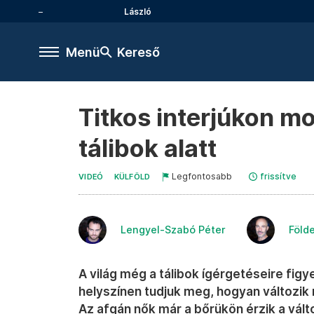
László
Menü
Kereső
Titkos interjúkon mo
tálibok alatt
Legfontosabb
frissítve
VIDEÓ
KÜLFÖLD
Lengyel-Szabó Péter
Föld
A világ még a tálibok ígérgetéseire fig
helyszínen tudjuk meg, hogyan változik 
Az afgán nők már a bőrükön érzik a válto