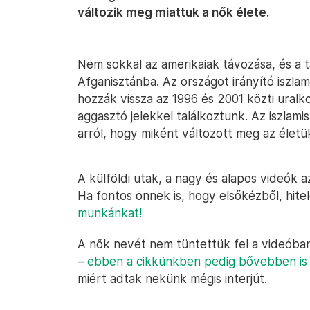
változik meg miattuk a nők élete.
Nem sokkal az amerikaiak távozása, és a 
Afganisztánba. Az országot irányító iszlam
hozzák vissza az 1996 és 2001 közti uralk
aggasztó jelekkel találkoztunk. Az iszlami
arról, hogy miként változott meg az életü
A külföldi utak, a nagy és alapos videók 
Ha fontos önnek is, hogy elsőkézből, hit
munkánkat!
A nők nevét nem tüntettük fel a videóban,
–
ebben a cikkünkben pedig bővebben is í
miért adtak nekünk mégis interjút.