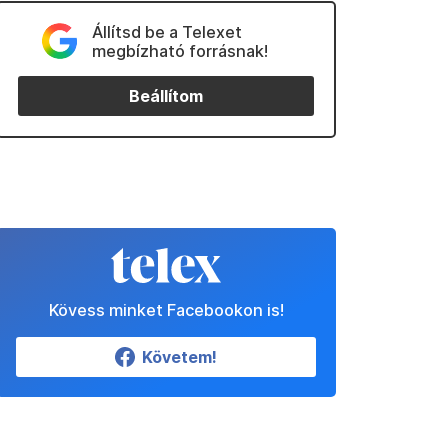
Állítsd be a Telexet
megbízható forrásnak!
Beállítom
Kövess minket Facebookon is!
Követem!