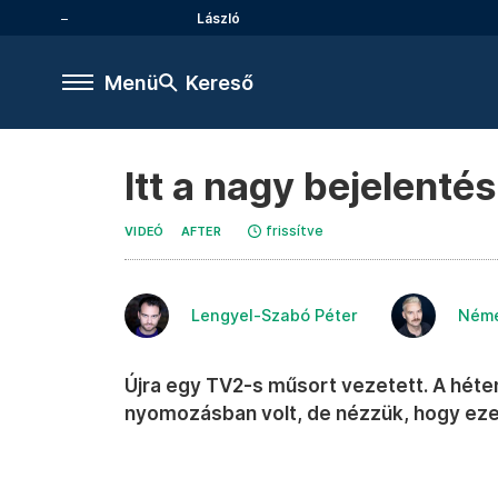
László
Menü
Kereső
Itt a nagy bejelenté
frissítve
VIDEÓ
AFTER
Lengyel-Szabó Péter
Néme
Újra egy TV2-s műsort vezetett. A héten
nyomozásban volt, de nézzük, hogy ezen 