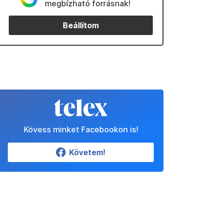
megbízható forrásnak!
Beállítom
Kövess minket Facebookon is!
Követem!