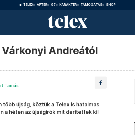
TELEX
AFTER
G7
KARAKTER
TÁMOGATÁS
SHOP
s Várkonyi Andreától
t Tamás
 több újság, köztük a Telex is hatalmas
a héten az újságírók mit derítettek ki!