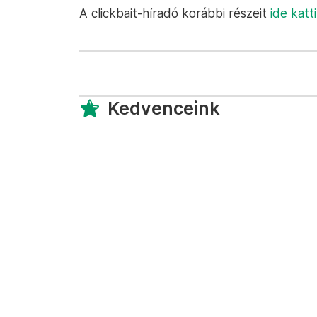
A clickbait-híradó korábbi részeit
ide katt
Kedvenceink