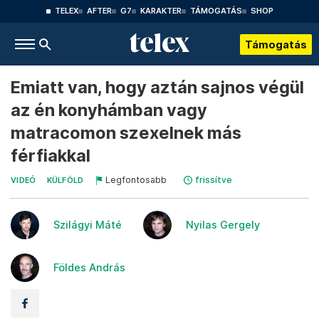
TELEX
AFTER
G7
KARAKTER
TÁMOGATÁS
SHOP
Támogatás
Emiatt van, hogy aztán sajnos végül
az én konyhámban vagy
matracomon szexelnek más
férfiakkal
Legfontosabb
frissítve
VIDEÓ
KÜLFÖLD
Szilágyi Máté
Nyilas Gergely
Földes András