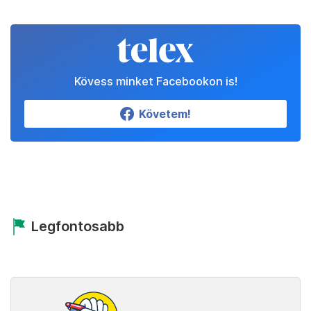
Kövess minket Facebookon is!
Követem!
Legfontosabb