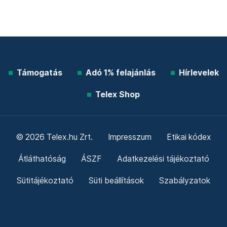
Támogatás
Adó 1% felajánlás
Hírlevelek
Telex Shop
© 2026 Telex.hu Zrt.
Impresszum
Etikai kódex
Átláthatóság
ÁSZF
Adatkezelési tájékoztató
Sütitájékoztató
Süti beállítások
Szabályzatok
Kommentelési szabályzat
Telex Sales