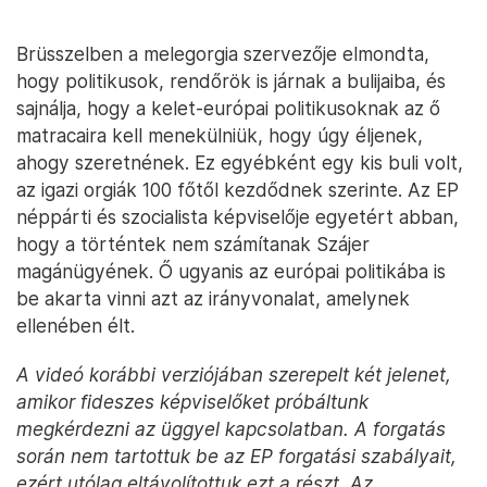
Brüsszelben a melegorgia szervezője elmondta,
hogy politikusok, rendőrök is járnak a bulijaiba, és
sajnálja, hogy a kelet-európai politikusoknak az ő
matracaira kell menekülniük, hogy úgy éljenek,
ahogy szeretnének. Ez egyébként egy kis buli volt,
az igazi orgiák 100 főtől kezdődnek szerinte. Az EP
néppárti és szocialista képviselője egyetért abban,
hogy a történtek nem számítanak Szájer
magánügyének. Ő ugyanis az európai politikába is
be akarta vinni azt az irányvonalat, amelynek
ellenében élt.
A videó korábbi verziójában szerepelt két jelenet,
amikor fideszes képviselőket próbáltunk
megkérdezni az üggyel kapcsolatban. A forgatás
során nem tartottuk be az EP forgatási szabályait,
ezért utólag eltávolítottuk ezt a részt. Az