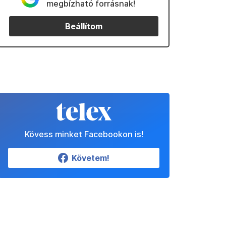
megbízható forrásnak!
Beállítom
Kövess minket Facebookon is!
Követem!