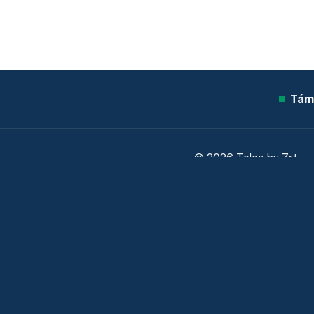
Tám
© 2026 Telex.hu Zrt.
Sütitájékoztató