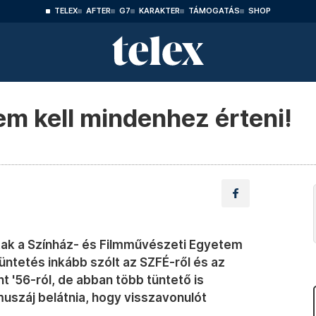
TELEX
AFTER
G7
KARAKTER
TÁMOGATÁS
SHOP
em kell mindenhez érteni!
tak a Színház- és Filmművészeti Egyetem
tüntetés inkább szólt az SZFÉ-ről és az
 '56-ról, de abban több tüntető is
uszáj belátnia, hogy visszavonulót