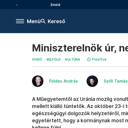
Emőd
Menü
Kereső
Miniszterelnök úr, n
frissítve
VIDEÓ
BELFÖLD
KULTÚRA
Földes András
Szilli Tamás
A Műegyetemtől az Uránia moziig vonul
mellett kiálló tüntetők. Az október 23-i 
egészségügyi dolgozók helyzetéről, mint
egyetértett, hogy a kormánynak most m
kellene fújni.