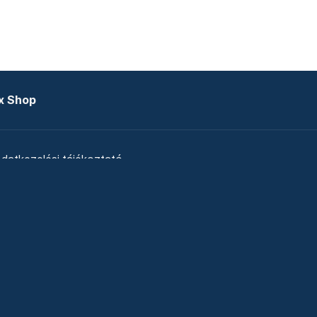
x Shop
datkezelési tájékoztató
zat
Telex Sales