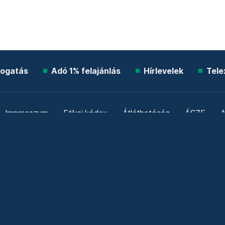
ogatás
Adó 1% felajánlás
Hírlevelek
Tele
Impresszum
Etikai kódex
Átláthatóság
ÁSZF
A
Süti beállítások
Szabályzatok
Kommentelési szabály