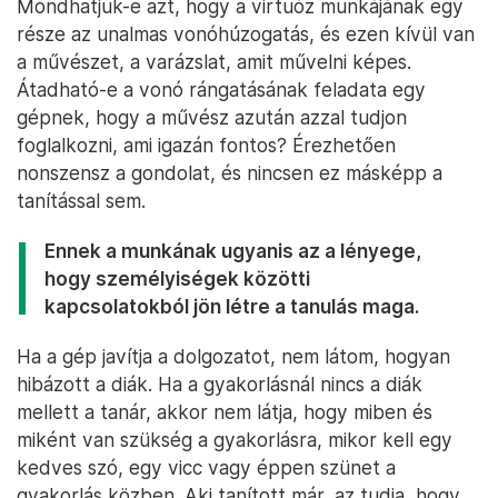
Mondhatjuk-e azt, hogy a virtuóz munkájának egy
része az unalmas vonóhúzogatás, és ezen kívül van
a művészet, a varázslat, amit művelni képes.
Átadható-e a vonó rángatásának feladata egy
gépnek, hogy a művész azután azzal tudjon
foglalkozni, ami igazán fontos? Érezhetően
nonszensz a gondolat, és nincsen ez másképp a
tanítással sem.
Ennek a munkának ugyanis az a lényege,
hogy személyiségek közötti
kapcsolatokból jön létre a tanulás maga.
Ha a gép javítja a dolgozatot, nem látom, hogyan
hibázott a diák. Ha a gyakorlásnál nincs a diák
mellett a tanár, akkor nem látja, hogy miben és
miként van szükség a gyakorlásra, mikor kell egy
kedves szó, egy vicc vagy éppen szünet a
gyakorlás közben. Aki tanított már, az tudja, hogy