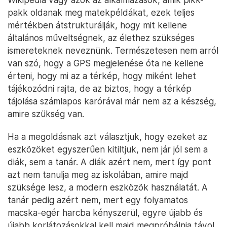
pakk oldanak meg matekpéldákat, ezek teljes
mértékben átstrukturálják, hogy mit kellene
általános műveltségnek, az élethez szükséges
ismereteknek neveznünk. Természetesen nem arról
van szó, hogy a GPS megjelenése óta ne kellene
érteni, hogy mi az a térkép, hogy miként lehet
tájékozódni rajta, de az biztos, hogy a térkép
tájolása számlapos karórával már nem az a készség,
amire szükség van.
Ha a megoldásnak azt választjuk, hogy ezeket az
eszközöket egyszerűen kitiltjuk, nem jár jól sem a
diák, sem a tanár. A diák azért nem, mert így pont
azt nem tanulja meg az iskolában, amire majd
szüksége lesz, a modern eszközök használatát. A
tanár pedig azért nem, mert egy folyamatos
macska-egér harcba kényszerül, egyre újabb és
újabb korlátozásokkal kell majd megpróbálnia távol