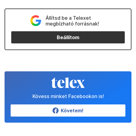
Állítsd be a Telexet
megbízható forrásnak!
Beállítom
Kövess minket Facebookon is!
Követem!