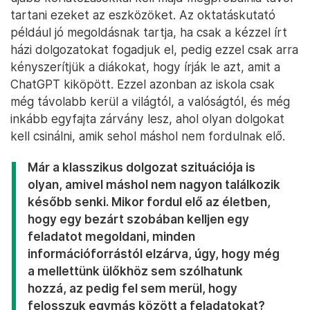
tartani ezeket az eszközöket. Az oktatáskutató
például jó megoldásnak tartja, ha csak a kézzel írt
házi dolgozatokat fogadjuk el, pedig ezzel csak arra
kényszerítjük a diákokat, hogy írják le azt, amit a
ChatGPT kiköpött. Ezzel azonban az iskola csak
még távolabb kerül a világtól, a valóságtól, és még
inkább egyfajta zárvány lesz, ahol olyan dolgokat
kell csinálni, amik sehol máshol nem fordulnak elő.
Már a klasszikus dolgozat szituációja is
olyan, amivel máshol nem nagyon találkozik
később senki. Mikor fordul elő az életben,
hogy egy bezárt szobában kelljen egy
feladatot megoldani, minden
információforrástól elzárva, úgy, hogy még
a mellettünk ülőkhöz sem szólhatunk
hozzá, az pedig fel sem merül, hogy
felosszuk egymás között a feladatokat?