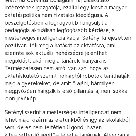
Intézetének igazgatója, ezáltal egy kicsit a magyar
oktatáspolitika nem hivatalos ideológusa. A
beszélgetésben a legnagyobb hangsúlyt a
pedagógia aktuálisan legfogósabb kérdése, a
mesterséges intelligencia kapja. Setényi kifejezetten
pozitívan ítéli meg a hatását az oktatásra, ami
szerinte sok aktuális nehézségre jelenthet
megoldást, akár még a tanárok hiányára is.
Természetesen nem arról van szó, hogy az
oktatáskutató szerint holnaptól robotok taníthatják
majd a gyerekeket, de amit ő ajánl, bármilyen
meggyőzően hangzik is első pillantásra, nem sokkal
jobb jövőkép.
Setényi szerint a mesterséges intelligenciát nem
lehet majd kizárni az életünkből és így az iskolákból
sem, de ez nem feltétlenül gond, hiszen
kifejezetten jó segítője lehet a tanárnak. Ahogyan a