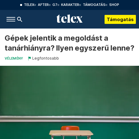
TELEX
AFTER
G7
KARAKTER
TÁMOGATÁS
SHOP
Támogatás
Gépek jelentik a megoldást a
tanárhiányra? Ilyen egyszerű lenne?
Legfontosabb
VÉLEMÉNY