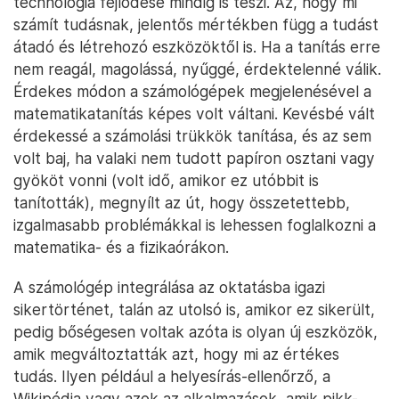
technológia fejlődése mindig is teszi. Az, hogy mi
számít tudásnak, jelentős mértékben függ a tudást
átadó és létrehozó eszközöktől is. Ha a tanítás erre
nem reagál, magolássá, nyűggé, érdektelenné válik.
Érdekes módon a számológépek megjelenésével a
matematikatanítás képes volt váltani. Kevésbé vált
érdekessé a számolási trükkök tanítása, és az sem
volt baj, ha valaki nem tudott papíron osztani vagy
gyököt vonni (volt idő, amikor ez utóbbit is
tanították), megnyílt az út, hogy összetettebb,
izgalmasabb problémákkal is lehessen foglalkozni a
matematika- és a fizikaórákon.
A számológép integrálása az oktatásba igazi
sikertörténet, talán az utolsó is, amikor ez sikerült,
pedig bőségesen voltak azóta is olyan új eszközök,
amik megváltoztatták azt, hogy mi az értékes
tudás. Ilyen például a helyesírás-ellenőrző, a
Wikipédia vagy azok az alkalmazások, amik pikk-