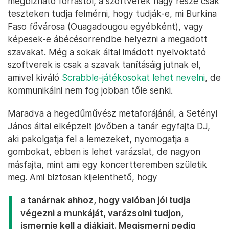
megbízható forrástól, a szoftverek nagy része csak
teszteken tudja felmérni, hogy tudják-e, mi Burkina
Faso fővárosa (Ouagadougou egyébként), vagy
képesek-e ábécésorrendbe helyezni a megadott
szavakat. Még a sokak által imádott nyelvoktató
szoftverek is csak a szavak tanításáig jutnak el,
amivel kiváló
Scrabble-játékosokat lehet nevelni
, de
kommunikálni nem fog jobban tőle senki.
Maradva a hegedűművész metaforájánál, a Setényi
János által elképzelt jövőben a tanár egyfajta DJ,
aki pakolgatja fel a lemezeket, nyomogatja a
gombokat, ebben is lehet varázslat, de nagyon
másfajta, mint ami egy koncertteremben születik
meg. Ami biztosan kijelenthető, hogy
a tanárnak ahhoz, hogy valóban jól tudja
végezni a munkáját, varázsolni tudjon,
ismernie kell a diákjait. Megismerni pedig