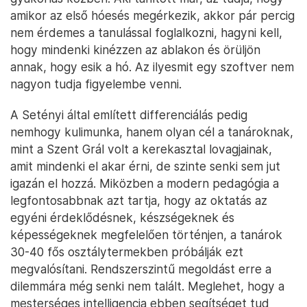
amikor az első hóesés megérkezik, akkor pár percig
nem érdemes a tanulással foglalkozni, hagyni kell,
hogy mindenki kinézzen az ablakon és örüljön
annak, hogy esik a hó. Az ilyesmit egy szoftver nem
nagyon tudja figyelembe venni.
A Setényi által említett differenciálás pedig
nemhogy kulimunka, hanem olyan cél a tanároknak,
mint a Szent Grál volt a kerekasztal lovagjainak,
amit mindenki el akar érni, de szinte senki sem jut
igazán el hozzá. Miközben a modern pedagógia a
legfontosabbnak azt tartja, hogy az oktatás az
egyéni érdeklődésnek, készségeknek és
képességeknek megfelelően történjen, a tanárok
30-40 fős osztálytermekben próbálják ezt
megvalósítani. Rendszerszintű megoldást erre a
dilemmára még senki nem talált. Meglehet, hogy a
mesterséges intelligencia ebben segítséget tud