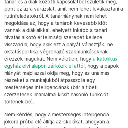
tanár és a diák közötti kapcsolatból születik meg,
pont ez az a varázslat, amit nem lehet leválasztani a
rutinfeladatokról. A tanárhiánynak nem lehet
megoldása az, hogy a tanárok kevesebb időt
vannak a diákjaikkal, ehelyett inkább a tanári
hivatás alkotó értelmiségi szerepét kellene
visszaadni, hogy akik ezt a pályát választják, ne
oktatáspolitikai végrehajtó szakmunkásoknak
érezzék magukat. Nem véletlen, hogy
a katolikus
egyház elvi alapon zárkózik el attól
, hogy a papok
hiányát majd azzal oldja meg, hogy az unalmas
részeket a munkájukból átpasszolja egy
mesterséges intelligenciának (bár a tibeti
szerzetesek imamalmai kicsit hasonló funkciót
töltenek be).
Nem kérdés, hogy a mesterséges intelligencia
jókora próba elé állítja az iskolákat, ahogyan a