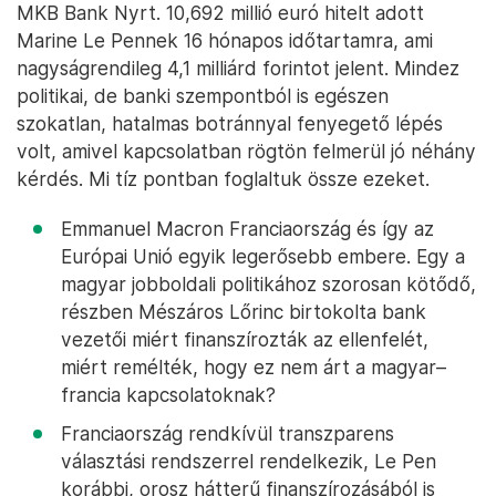
MKB Bank Nyrt. 10,692 millió euró hitelt adott
Marine Le Pennek 16 hónapos időtartamra, ami
nagyságrendileg 4,1 milliárd forintot jelent. Mindez
politikai, de banki szempontból is egészen
szokatlan, hatalmas botránnyal fenyegető lépés
volt, amivel kapcsolatban rögtön felmerül jó néhány
kérdés. Mi tíz pontban foglaltuk össze ezeket.
Emmanuel Macron Franciaország és így az
Európai Unió egyik legerősebb embere. Egy a
magyar jobboldali politikához szorosan kötődő,
részben Mészáros Lőrinc birtokolta bank
vezetői miért finanszírozták az ellenfelét,
miért remélték, hogy ez nem árt a magyar–
francia kapcsolatoknak?
Franciaország rendkívül transzparens
választási rendszerrel rendelkezik, Le Pen
korábbi, orosz hátterű finanszírozásából is