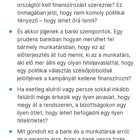
országtól kell finanszírozást szereznie? Ez
önmagában jelzi, hogy nem komoly politikai
tényező – hogy lehet őrá tenni?
És akkor jöjjenek a banki szempontok. Egy
prudens bankban hogyan merülhet fel
bármely munkatársban, hogy ez az
előterjesztés át tud menni, ki az a munkatárs,
aki elő mer állni egy olyan hiteljavaslattal, hogy
egy politikai választás szélsőjobboldali
jelöltjének a kampányát kellene finanszírozni?
Ha esetleg alulról vagy persze sokkal inkább
felülről mégis érkezik egy ilyen javaslat, hogy
megy át a rendszeren, a bizottságokon egy
ilyen ötlet, hogy lehet befogadni egy ilyen
hitelötletet?
Mit gondolt ez a bank és a munkatársai arról:
mi a garancia arra, hogy a bank vissza fogja