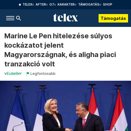
TELEX
AFTER
G7
KARAKTER
TÁMOGATÁS
SHOP
Támogatás
Marine Le Pen hitelezése súlyos
kockázatot jelent
Magyarországnak, és aligha piaci
tranzakció volt
Legfontosabb
VÉLEMÉNY