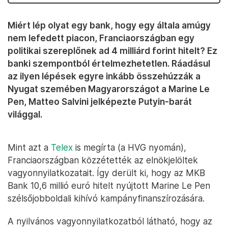
Miért lép olyat egy bank, hogy egy általa amúgy
nem lefedett piacon, Franciaországban egy
politikai szereplőnek ad 4 milliárd forint hitelt? Ez
banki szempontból értelmezhetetlen. Ráadásul
az ilyen lépések egyre inkább összehúzzák a
Nyugat szemében Magyarországot a Marine Le
Pen, Matteo Salvini jelképezte Putyin-barát
világgal.
Mint azt a
Telex
is megírta (a HVG nyomán),
Franciaországban közzétették az elnökjelöltek
vagyonnyilatkozatait. Így derült ki, hogy az MKB
Bank 10,6 millió euró hitelt nyújtott Marine Le Pen
szélsőjobboldali kihívó kampányfinanszírozására.
A nyilvános vagyonnyilatkozatból látható, hogy az