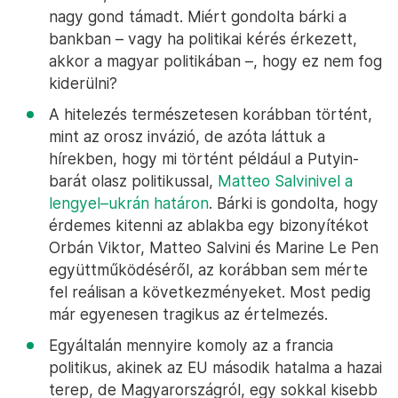
nagy gond támadt. Miért gondolta bárki a
bankban – vagy ha politikai kérés érkezett,
akkor a magyar politikában –, hogy ez nem fog
kiderülni?
A hitelezés természetesen korábban történt,
mint az orosz invázió, de azóta láttuk a
hírekben, hogy mi történt például a Putyin-
barát olasz politikussal,
Matteo Salvinivel a
lengyel–ukrán határon
. Bárki is gondolta, hogy
érdemes kitenni az ablakba egy bizonyítékot
Orbán Viktor, Matteo Salvini és Marine Le Pen
együttműködéséről, az korábban sem mérte
fel reálisan a következményeket. Most pedig
már egyenesen tragikus az értelmezés.
Egyáltalán mennyire komoly az a francia
politikus, akinek az EU második hatalma a hazai
terep, de Magyarországról, egy sokkal kisebb