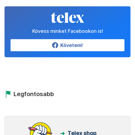
Kövess minket Facebookon is!
Követem!
Legfontosabb
Telex shop