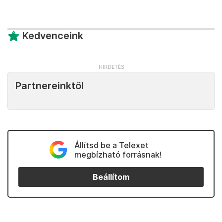
Kedvenceink
Partnereinktől
Állítsd be a Telexet
megbízható forrásnak!
Beállítom