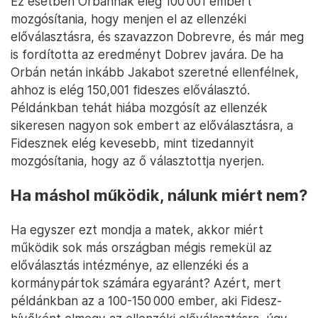
Ez esetben Orbánnak elég 100 001 embert
mozgósítania, hogy menjen el az ellenzéki
előválasztásra, és szavazzon Dobrevre, és már meg
is fordította az eredményt Dobrev javára. De ha
Orbán netán inkább Jakabot szeretné ellenfélnek,
ahhoz is elég 150,001 fideszes előválasztó.
Példánkban tehát hiába mozgósít az ellenzék
sikeresen nagyon sok embert az előválasztásra, a
Fidesznek elég kevesebb, mint tizedannyit
mozgósítania, hogy az ő választottja nyerjen.
Ha máshol működik, nálunk miért nem?
Ha egyszer ezt mondja a matek, akkor miért
működik sok más országban mégis remekül az
előválasztás intézménye, az ellenzéki és a
kormánypártok számára egyaránt? Azért, mert
példánkban az a 100-150 000 ember, aki Fidesz-