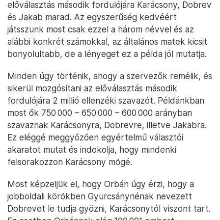
előválasztás második fordulójára Karácsony, Dobrev
és Jakab marad. Az egyszerűség kedvéért
játsszunk most csak ezzel a három névvel és az
alábbi konkrét számokkal, az általános matek kicsit
bonyolultabb, de a lényeget ez a példa jól mutatja.
Minden úgy történik, ahogy a szervezők remélik, és
sikerül mozgósítani az előválasztás második
fordulójára 2 millió ellenzéki szavazót. Példánkban
most ők 750 000 – 650 000 – 600 000 arányban
szavaznak Karácsonyra, Dobrevre, illetve Jakabra.
Ez eléggé meggyőzően egyértelmű választói
akaratot mutat és indokolja, hogy mindenki
felsorakozzon Karácsony mögé.
Most képzeljük el, hogy Orbán úgy érzi, hogy a
jobboldali körökben Gyurcsánynénak nevezett
Dobrevet le tudja győzni, Karácsonytól viszont tart.