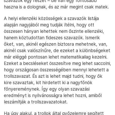
szavazók egy részét – de van egy fontosabb
haszna is a dolognak, és az már megint csak matek.
A helyi ellenzéki közösségek a szavazók listája
alapján nagyjából meg tudják ítélni, hogy ott
összesen hányan lehettek nem őszinte ellenzéki,
hanem köztudottan fideszes szavazók. Ismerik
őket, van, akinél egészen biztosra mehetnek, van,
akinél csak valószínűre, de ezeket a különbségeket
már eléggé pontosan lehet matematikailag kezelni.
Ezeket a becsléseket összesítve meg lehet saccolni,
hogy országosan összességében mennyi lehetett a
trollszavazat. És azt is lehet majd tudni, hogy ők
kire szavaztak, kit hirdetett ki a nagyfőnök
főnyereménynek. Így egy olyan szavazási
eredményt is nyilvánosságra lehet hozni, amiből
leszámítják a trollszavazatokat.
Ha úgy alakul, a trollok által győzelemre segített