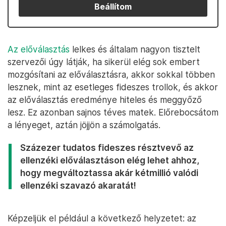
Beállítom
Az előválasztás
lelkes és általam nagyon tisztelt
szervezői úgy látják, ha sikerül elég sok embert
mozgósítani az előválasztásra, akkor sokkal többen
lesznek, mint az esetleges fideszes trollok, és akkor
az előválasztás eredménye hiteles és meggyőző
lesz. Ez azonban sajnos téves matek. Előrebocsátom
a lényeget, aztán jöjjön a számolgatás.
Százezer tudatos fideszes résztvevő az
ellenzéki előválasztáson elég lehet ahhoz,
hogy megváltoztassa akár kétmillió valódi
ellenzéki szavazó akaratát!
Képzeljük el például a következő helyzetet: az