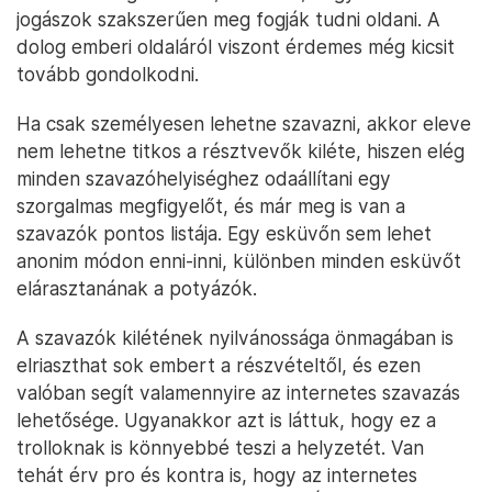
jogászok szakszerűen meg fogják tudni oldani. A
dolog emberi oldaláról viszont érdemes még kicsit
tovább gondolkodni.
Ha csak személyesen lehetne szavazni, akkor eleve
nem lehetne titkos a résztvevők kiléte, hiszen elég
minden szavazóhelyiséghez odaállítani egy
szorgalmas megfigyelőt, és már meg is van a
szavazók pontos listája. Egy esküvőn sem lehet
anonim módon enni-inni, különben minden esküvőt
elárasztanának a potyázók.
A szavazók kilétének nyilvánossága önmagában is
elriaszthat sok embert a részvételtől, és ezen
valóban segít valamennyire az internetes szavazás
lehetősége. Ugyanakkor azt is láttuk, hogy ez a
trolloknak is könnyebbé teszi a helyzetét. Van
tehát érv pro és kontra is, hogy az internetes