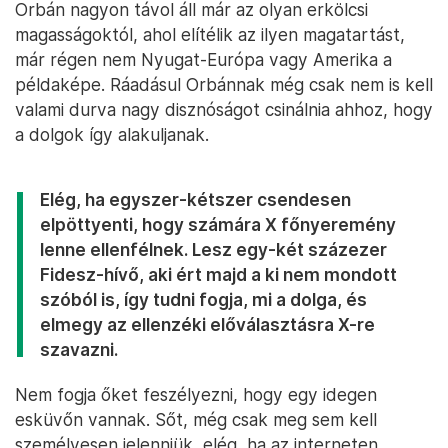
Orbán nagyon távol áll már az olyan erkölcsi
magasságoktól, ahol elítélik az ilyen magatartást,
már régen nem Nyugat-Európa vagy Amerika a
példaképe. Ráadásul Orbánnak még csak nem is kell
valami durva nagy disznóságot csinálnia ahhoz, hogy
a dolgok így alakuljanak.
Elég, ha egyszer-kétszer csendesen
elpöttyenti, hogy számára X főnyeremény
lenne ellenfélnek. Lesz egy-két százezer
Fidesz-hívő, aki ért majd a ki nem mondott
szóból is, így tudni fogja, mi a dolga, és
elmegy az ellenzéki előválasztásra X-re
szavazni.
Nem fogja őket feszélyezni, hogy egy idegen
esküvőn vannak. Sőt, még csak meg sem kell
személyesen jelenniük, elég, ha az interneten