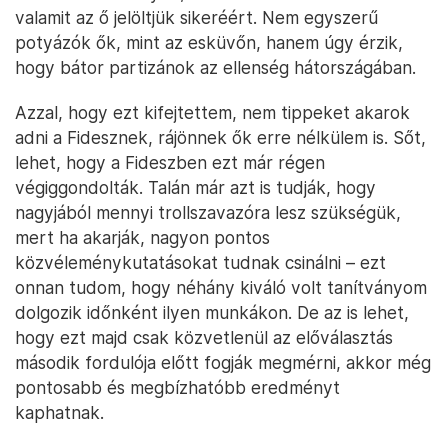
valamit az ő jelöltjük sikeréért. Nem egyszerű
potyázók ők, mint az esküvőn, hanem úgy érzik,
hogy bátor partizánok az ellenség hátországában.
Azzal, hogy ezt kifejtettem, nem tippeket akarok
adni a Fidesznek, rájönnek ők erre nélkülem is. Sőt,
lehet, hogy a Fideszben ezt már régen
végiggondolták. Talán már azt is tudják, hogy
nagyjából mennyi trollszavazóra lesz szükségük,
mert ha akarják, nagyon pontos
közvéleménykutatásokat tudnak csinálni – ezt
onnan tudom, hogy néhány kiváló volt tanítványom
dolgozik időnként ilyen munkákon. De az is lehet,
hogy ezt majd csak közvetlenül az előválasztás
második fordulója előtt fogják megmérni, akkor még
pontosabb és megbízhatóbb eredményt
kaphatnak.