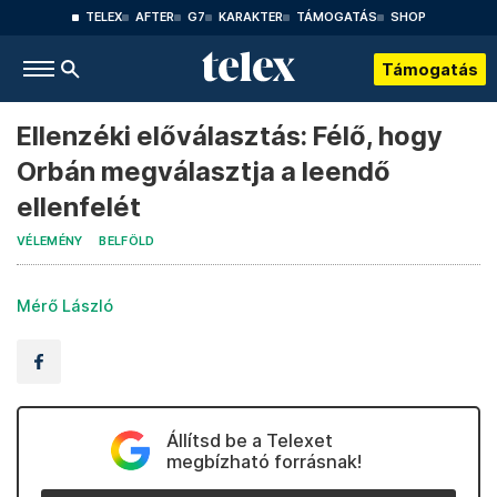
TELEX
AFTER
G7
KARAKTER
TÁMOGATÁS
SHOP
Támogatás
Ellenzéki előválasztás: Félő, hogy
Orbán megválasztja a leendő
ellenfelét
VÉLEMÉNY
BELFÖLD
Mérő László
Állítsd be a Telexet
megbízható forrásnak!