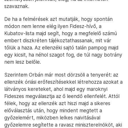
szavaznak.
De ha a felmérések azt mutatják, hogy spontán
módon nem lenne elég ilyen Fidesz-hívő, a
Kubatov-lista majd segít, hogy a megfelelő számú
embert diszkréten tájékoztathassanak, mit vár
tőlük a haza. Az ellenzéki sajtó talán pampog majd
egy kicsit, ha néhol szagot fog, de túl nagy botrány
nem lesz belőle.
Szerintem Orbán már most dörzsöli a tenyerét: az
ellenzék óriási erőfeszítésekkel létrehozza azokat a
látványos kereteket, ahol majd egy maroknyi
Fideszes megválasztja az ő leendő ellenfelét. Attól
félek, hogy az ellenzék azt hiszi majd a sikeres
előválasztás után, hogy mindent megtett a
győzelemért, miközben lelkes naivitásával
győzelemre segítette a ravasz miniszterelnököt, aki