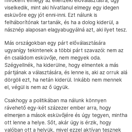
hívőként elmegy az ellenzéki előválasztásra, úgy
viselkedik, mint aki hívatlanul elmegy egy idegen
esküvőre egy jót enni-inni. Ezt nálunk is
felháborítónak tartanák, és ha a dolog kiderül, a
násznép alaposan elagyabugyálná azt, aki ilyet tesz.
Más országokban egy párt előválasztására
ugyanígy tekintenek a többi párt szavazói: nem az
én családom esküvője, nem megyek oda.
Szégyellnék, ha kiderülne, hogy elmentek a más
pártjának a választására, és lenne is, aki az orruk alá
dörgöli ezt, ha netán kiderül. Inkább nem mennek
el, végül is nem az ő ügyük.
Csakhogy a politikában ma nálunk könnyen
rávehető egy-két százezer ember arra, hogy
elmenjen a mások esküvőjére és úgy tegyen, mintha
ott lenne a helye. Sőt, akár úgy is érzik, hogy
valóban ott a helyük, mivel ezzel aktívan tesznek