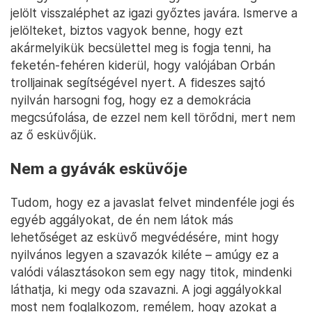
jelölt visszaléphet az igazi győztes javára. Ismerve a
jelölteket, biztos vagyok benne, hogy ezt
akármelyikük becsülettel meg is fogja tenni, ha
feketén-fehéren kiderül, hogy valójában Orbán
trolljainak segítségével nyert. A fideszes sajtó
nyilván harsogni fog, hogy ez a demokrácia
megcsúfolása, de ezzel nem kell törődni, mert nem
az ő esküvőjük.
Nem a gyávák esküvője
Tudom, hogy ez a javaslat felvet mindenféle jogi és
egyéb aggályokat, de én nem látok más
lehetőséget az esküvő megvédésére, mint hogy
nyilvános legyen a szavazók kiléte – amúgy ez a
valódi választásokon sem egy nagy titok, mindenki
láthatja, ki megy oda szavazni. A jogi aggályokkal
most nem foglalkozom, remélem, hogy azokat a