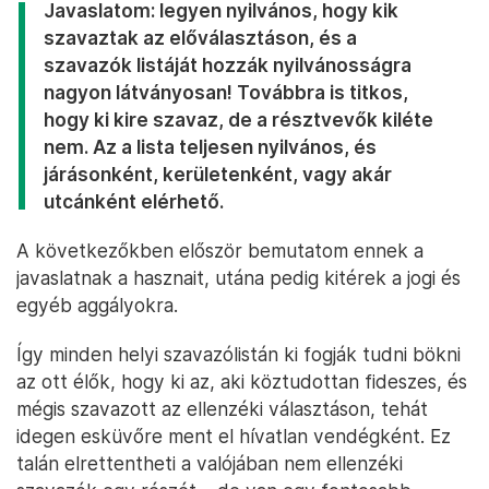
Javaslatom: legyen nyilvános, hogy kik
szavaztak az előválasztáson, és a
szavazók listáját hozzák nyilvánosságra
nagyon látványosan! Továbbra is titkos,
hogy ki kire szavaz, de a résztvevők kiléte
nem. Az a lista teljesen nyilvános, és
járásonként, kerületenként, vagy akár
utcánként elérhető.
A következőkben először bemutatom ennek a
javaslatnak a hasznait, utána pedig kitérek a jogi és
egyéb aggályokra.
Így minden helyi szavazólistán ki fogják tudni bökni
az ott élők, hogy ki az, aki köztudottan fideszes, és
mégis szavazott az ellenzéki választáson, tehát
idegen esküvőre ment el hívatlan vendégként. Ez
talán elrettentheti a valójában nem ellenzéki