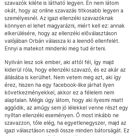
szavazók kiléte is látható legyen. Én nem látom
okát, hogy az online szavazás titkosabb legyen a
személyesnél. Az igazi ellenzéki szavazóknak
könnyen el lehet magyarázni, miért kell ez: annak
elkerülésére, hogy az ellenzéki előválasztáson
valójában Orbán válassza ki a leendő ellenfelét.
Ennyi a matekot mindenki meg tud érteni.
Nyilván lesz sok ember, aki attól fél, így majd
kiderül róla, hogy ellenzéki szavazó, és ez akár az
állásába is kerülhet. Nem vetem meg azt, aki így
érez, hiszen ha egy facebook-like járhat ilyen
következményekkel, akkor ez a félelem nem
alaptalan. Mégis úgy látom, hogy aki ilyesmi miatt
aggódik, az amúgy sem jó lélekkel venne részt egy
nyíltan ellenzéki eseményen. Ő most inkább ne
szavazzon, tőle elég, ha egyetlenegyszer, majd az
igazi választáson szedi össze minden bátorságát. Ez