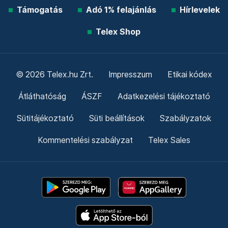
Támogatás
Adó 1% felajánlás
Hírlevelek
Telex Shop
© 2026 Telex.hu Zrt.
Impresszum
Etikai kódex
Átláthatóság
ÁSZF
Adatkezelési tájékoztató
Sütitájékoztató
Süti beállítások
Szabályzatok
Kommentelési szabályzat
Telex Sales