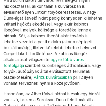
Ha a sűrűn lakott belvárosi rész megvan ilyen
hídkiosztással, akkor talán a külvárosban is
elviselhető ilyen „ritka” folyókeresztezés. A nagy
Duna-ágat átívelő hidat pedig könnyedén ki lehetne
váltani hajóközlekedéssel, vagy akár kabinos
libegővel, melyek költsége a töredéke lenne a
hídnak. Sőt, a kabinos libegőt akár tovább is
lehetne vezetni a pesti oldalra (akár a népligeti
buszállomásig), illetve közelebb lehetne helyezni
Csepel lakott területéhez. A kabinos libegők
alkalmazását világszerte
egyre több város
fontolgatja
szintbeli különbségek áthidalására, vagy
folyók, autópályák által elválasztott területek
összekötésére,
Párizs külvárosaiban
pl. 12 ilyen
vonalat terveznek nyitni a közeljövőben.
Hasonlóan, az Albertfalvai hídnál is csak egy hídról
van szó, hiszen a Soroksári-Duna felett már áll a
Gubacsi híd, igaz, csak 2x1 sávos. Itt egy közúti