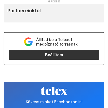
Partnereinktől
Állítsd be a Telexet
megbízható forrásnak!
Beállítom
Kövess minket Facebookon is!