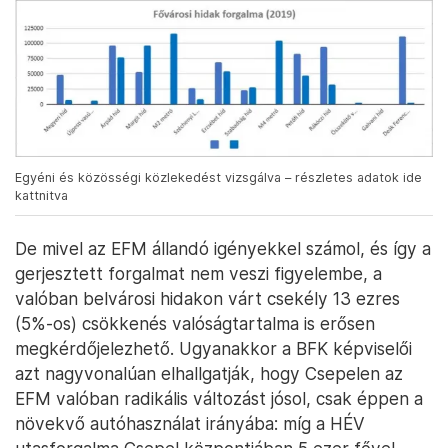
Egyéni és közösségi közlekedést vizsgálva – részletes adatok ide
kattnitva
De mivel az EFM állandó igényekkel számol, és így a
gerjesztett forgalmat nem veszi figyelembe, a
valóban belvárosi hidakon várt csekély 13 ezres
(5%-os) csökkenés valóságtartalma is erősen
megkérdőjelezhető. Ugyanakkor a BFK képviselői
azt nagyvonalúan elhallgatják, hogy Csepelen az
EFM valóban radikális változást jósol, csak éppen a
növekvő autóhasználat irányába: míg a HÉV