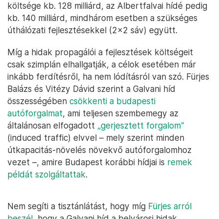
költsége kb. 128 milliárd, az Albertfalvai hídé pedig
kb. 140 milliárd, mindhárom esetben a szükséges
úthálózati fejlesztésekkel (2x2 sáv) együtt.
Míg a hidak propagálói a fejlesztések költségeit
csak szimplán elhallgatják, a célok esetében már
inkább ferdítésről, ha nem lódításról van szó. Fürjes
Balázs és Vitézy Dávid szerint a Galvani híd
összességében
csökkenti a budapesti
autóforgalmat
, ami teljesen szembemegy az
általánosan elfogadott
„gerjesztett forgalom”
(induced traffic) elvvel – mely szerint minden
útkapacitás-növelés növekvő autóforgalomhoz
vezet –, amire Budapest korábbi hídjai is
remek
példát szolgáltattak
.
Nem segíti a tisztánlátást, hogy míg
Fürjes arról
beszél
, hogy a Galvani híd a belvárosi hidak