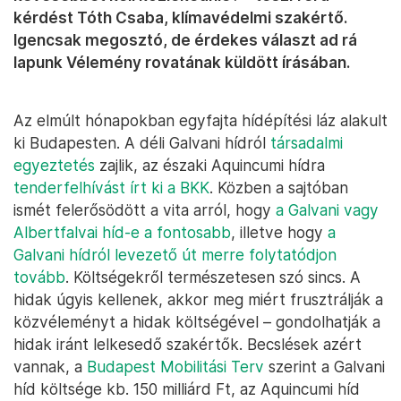
kérdést Tóth Csaba, klímavédelmi szakértő.
Igencsak megosztó, de érdekes választ ad rá
lapunk Vélemény rovatának küldött írásában.
Az elmúlt hónapokban egyfajta hídépítési láz alakult
ki Budapesten. A déli Galvani hídról
társadalmi
egyeztetés
zajlik, az északi Aquincumi hídra
tenderfelhívást írt ki a BKK
. Közben a sajtóban
ismét felerősödött a vita arról, hogy
a Galvani vagy
Albertfalvai híd-e a fontosabb
, illetve hogy
a
Galvani hídról levezető út merre folytatódjon
tovább
. Költségekről természetesen szó sincs. A
hidak úgyis kellenek, akkor meg miért frusztrálják a
közvéleményt a hidak költségével – gondolhatják a
hidak iránt lelkesedő szakértők. Becslések azért
vannak, a
Budapest Mobilitási Terv
szerint a Galvani
híd költsége kb. 150 milliárd Ft, az Aquincumi híd