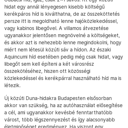
hidat egy annál lényegesen kisebb költségű
kerékpáros híd is kiválthatna, de az összeköttetés
persze itt is megoldható lenne hajóközlekedéssel,
vagy kabinos libegővel. A villamos átvezetése
ugyanakkor jelentősen megnövelné a költségeket,
és akkor azt is nehezebb lenne megindokolni, hogy
miért nem létesül közúti sáv a hídon. Az északi
Aquincumi híd esetében pedig még csak hidat, vagy
libegőt sem kell építeni a két városrész
összekötéséhez, hiszen ott közösségi
közlekedéssel és kerékpárral használható híd ma is
létezik.
Új közúti Duna-hidakra Budapesten elsősorban
akkor van szükség, ha az autóhasználat elősegítése
a cél, ami ugyanakkor kevésbé fenntarthatóbb
várost, több légszennyezést és így alacsonyabb
életminőséget eredményez. Ha viszont egy