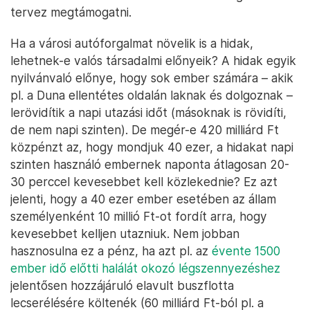
tervez megtámogatni.
Ha a városi autóforgalmat növelik is a hidak,
lehetnek-e valós társadalmi előnyeik? A hidak egyik
nyilvánvaló előnye, hogy sok ember számára – akik
pl. a Duna ellentétes oldalán laknak és dolgoznak –
lerövidítik a napi utazási időt (másoknak is rövidíti,
de nem napi szinten). De megér-e 420 milliárd Ft
közpénzt az, hogy mondjuk 40 ezer, a hidakat napi
szinten használó embernek naponta átlagosan 20-
30 perccel kevesebbet kell közlekednie? Ez azt
jelenti, hogy a 40 ezer ember esetében az állam
személyenként 10 millió Ft-ot fordít arra, hogy
kevesebbet kelljen utazniuk. Nem jobban
hasznosulna ez a pénz, ha azt pl. az
évente 1500
ember idő előtti halálát okozó légszennyezéshez
jelentősen hozzájáruló elavult buszflotta
lecserélésére költenék (60 milliárd Ft-ból pl. a