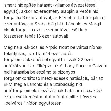
ismert hídépítés hatását (villamos átvezetéssel
együtt), akkor az eredmény alapján a Petőfi híd
forgalma 8 ezer autóval, az Erzsébet híd forgalma 2
ezer autóval, a Szabadság híd, Lánchíd és Margit
hidak forgalma ezer-ezer autóval csökken
(összesen tehát 13 ezer autóval).
Még ha a Rákóczi és Árpád hidat belvárosi hídnak
tekintjük is, az ottani 19 ezer autós
forgalomcsökkenéssel együtt is csak 32 ezer
autóról van szó. Elképzelhető, hogy Fürjes a Galvani
híd hatásába beleszámolta bizonyos
forgalomkorlátozó intézkedések hatását is, bár az
EFM még a Lánchíd és a Szabadság híd
autóforgalom előli lezárásának hatására is csak 37
ezres csökkenést mutat a fent említett összes
„belvárosi” hídon együttesen.