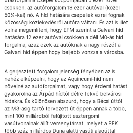
utasforgalma Csepel központjában 5 ezer fővel
csökken, az autóforgalom 18 ezer autóval (közel
50%-kal) nő. A híd hatására csepeliek ezrei fognak
közösségi közlekedésről autóra váltani. És azt is illet
volna megemlíteni, hogy EFM szerint a Galvani híd
hatására 12 ezer autóval csökken a déli M0-ás híd
forgalma, azaz ezek az autóknak a nagy részét a
Galvani híd éppen hogy beljebb vonzza a városba.
A gerjesztett forgalom jelenség fényében az is
nehéz elképzelni, hogy az Aquincumi-híd nem
növelné az autóforgalmat, vagy hogy érdemi hatást
gyakorolna az Árpád hídtól délre fekvő belvárosi
hidakra. És különösen abszurd, hogy a Bécsi úttól
az M3-asig tartó tervezett út éppen annak a több,
mint 100 milliárdból felújított esztergomi
vasútvonalnak állít versenytársat, melyet a BFK
több száz milliárdos Duna alatti vasúti alagúttal