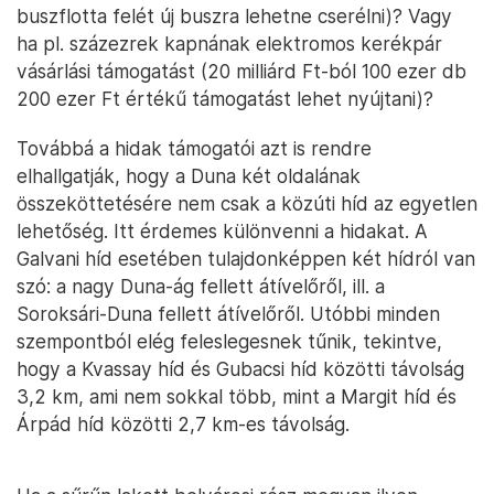
buszflotta felét új buszra lehetne cserélni)? Vagy
ha pl. százezrek kapnának elektromos kerékpár
vásárlási támogatást (20 milliárd Ft-ból 100 ezer db
200 ezer Ft értékű támogatást lehet nyújtani)?
Továbbá a hidak támogatói azt is rendre
elhallgatják, hogy a Duna két oldalának
összeköttetésére nem csak a közúti híd az egyetlen
lehetőség. Itt érdemes különvenni a hidakat. A
Galvani híd esetében tulajdonképpen két hídról van
szó: a nagy Duna-ág fellett átívelőről, ill. a
Soroksári-Duna fellett átívelőről. Utóbbi minden
szempontból elég feleslegesnek tűnik, tekintve,
hogy a Kvassay híd és Gubacsi híd közötti távolság
3,2 km, ami nem sokkal több, mint a Margit híd és
Árpád híd közötti 2,7 km-es távolság.