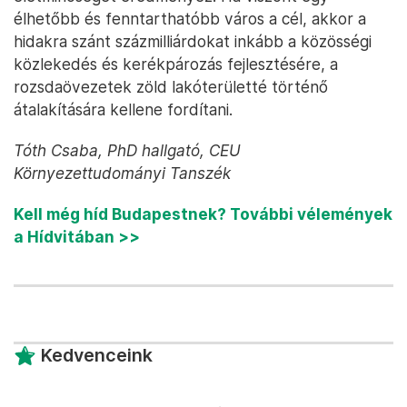
élhetőbb és fenntarthatóbb város a cél, akkor a
hidakra szánt százmilliárdokat inkább a közösségi
közlekedés és kerékpározás fejlesztésére, a
rozsdaövezetek zöld lakóterületté történő
átalakítására kellene fordítani.
Tóth Csaba, PhD hallgató, CEU
Környezettudományi Tanszék
Kell még híd Budapestnek? További vélemények
a Hídvitában >>
Kedvenceink