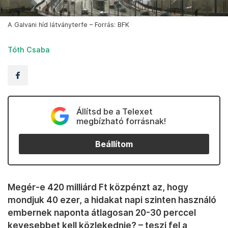
A Galvani híd látványterfe – Forrás: BFK
Tóth Csaba
Állítsd be a Telexet
megbízható forrásnak!
Beállítom
Megér-e 420 milliárd Ft közpénzt az, hogy
mondjuk 40 ezer, a hidakat napi szinten használó
embernek naponta átlagosan 20-30 perccel
kevesebbet kell közlekednie? – teszi fel a