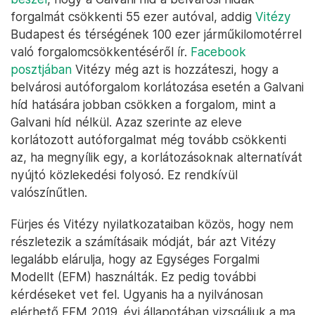
forgalmát csökkenti 55 ezer autóval, addig
Vitézy
Budapest és térségének 100 ezer járműkilomotérrel
való forgalomcsökkentéséről ír.
Facebook
posztjában
Vitézy még azt is hozzáteszi, hogy a
belvárosi autóforgalom korlátozása esetén a Galvani
híd hatására jobban csökken a forgalom, mint a
Galvani híd nélkül. Azaz szerinte az eleve
korlátozott autóforgalmat még tovább csökkenti
az, ha megnyílik egy, a korlátozásoknak alternatívát
nyújtó közlekedési folyosó. Ez rendkívül
valószínűtlen.
Fürjes és Vitézy nyilatkozataiban közös, hogy nem
részletezik a számításaik módját, bár azt Vitézy
legalább elárulja, hogy az Egységes Forgalmi
Modellt (EFM) használták. Ez pedig további
kérdéseket vet fel. Ugyanis ha a nyilvánosan
elérhető EFM 2019. évi állapotában vizsgáljuk a ma