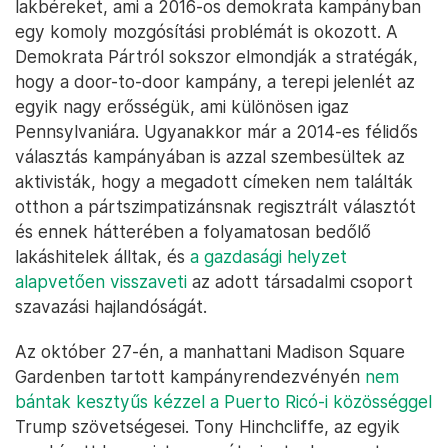
lakbéreket, ami a 2016-os demokrata kampányban
egy komoly mozgósítási problémát is okozott. A
Demokrata Pártról sokszor elmondják a stratégák,
hogy a door-to-door kampány, a terepi jelenlét az
egyik nagy erősségük, ami különösen igaz
Pennsylvaniára. Ugyanakkor már a 2014-es félidős
választás kampányában is azzal szembesültek az
aktivisták, hogy a megadott címeken nem találták
otthon a pártszimpatizánsnak regisztrált választót
és ennek hátterében a folyamatosan bedőlő
lakáshitelek álltak, és
a gazdasági helyzet
alapvetően visszaveti
az adott társadalmi csoport
szavazási hajlandóságát.
Az október 27-én, a manhattani Madison Square
Gardenben tartott kampányrendezvényén
nem
bántak kesztyűs kézzel a Puerto Ricó-i közösséggel
Trump szövetségesei. Tony Hinchcliffe, az egyik