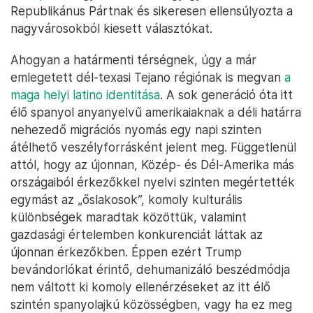
Republikánus Pártnak és sikeresen ellensúlyozta a
nagyvárosokból kiesett választókat.
Ahogyan a határmenti térségnek, úgy a már
emlegetett dél-texasi Tejano régiónak is megvan
a
maga helyi latino identitása
. A sok generáció óta itt
élő spanyol anyanyelvű amerikaiaknak a déli határra
nehezedő migrációs nyomás egy napi szinten
átélhető veszélyforrásként jelent meg. Függetlenül
attól, hogy az újonnan, Közép- és Dél-Amerika más
országaiból érkezőkkel nyelvi szinten megértették
egymást az „őslakosok”, komoly kulturális
különbségek maradtak közöttük, valamint
gazdasági értelemben konkurenciát láttak az
újonnan érkezőkben. Éppen ezért Trump
bevándorlókat érintő, dehumanizáló beszédmódja
nem váltott ki komoly ellenérzéseket az itt élő
szintén spanyolajkú közösségben, vagy ha ez meg