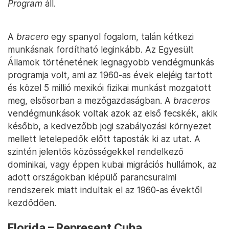
Program
áll.
A
bracero
egy spanyol fogalom, talán kétkezi
munkásnak fordítható leginkább. Az Egyesült
Államok történetének legnagyobb vendégmunkás
programja volt, ami az 1960-as évek elejéig tartott
és közel 5 millió mexikói fizikai munkást mozgatott
meg, elsősorban a mezőgazdaságban. A
braceros
vendégmunkások voltak azok az első fecskék, akik
később, a kedvezőbb jogi szabályozási környezet
mellett letelepedők előtt taposták ki az utat. A
szintén jelentős közösségekkel rendelkező
dominikai, vagy éppen kubai migrációs hullámok, az
adott országokban kiépülő parancsuralmi
rendszerek miatt indultak el az 1960-as évektől
kezdődően.
Florida – Represent Cuba