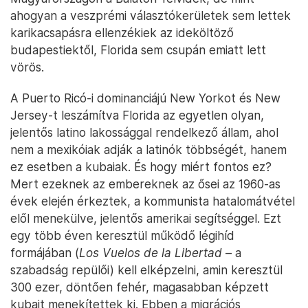
ahogyan a veszprémi választókerületek sem lettek
karikacsapásra ellenzékiek az ideköltöző
budapestiektől, Florida sem csupán emiatt lett
vörös.
A Puerto Ricó-i dominanciájú New Yorkot és New
Jersey-t leszámítva Florida az egyetlen olyan,
jelentős latino lakossággal rendelkező állam, ahol
nem a mexikóiak adják a latinók többségét, hanem
ez esetben a kubaiak. És hogy miért fontos ez?
Mert ezeknek az embereknek az ősei az 1960-as
évek elején érkeztek, a kommunista hatalomátvétel
elől menekülve, jelentős amerikai segítséggel. Ezt
egy több éven keresztül működő légihíd
formájában (
Los Vuelos de la Libertad
– a
szabadság repülői) kell elképzelni, amin keresztül
300 ezer, döntően fehér, magasabban képzett
kubait menekítettek ki. Ebben a migrációs