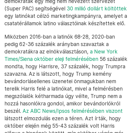
demokraták egy meg nem nevezett szervezet
(Super PAC) segítségével
30 millió dollárt költöttek
egy latinókat célzó marketingkampányra, amelyet a
csatatérállamok latino választóinak készítettek elő.
Miközben 2016-ban a latinók 68-28, 2020-ban
pedig 62-36 százalék arányban szavaztak a
demokratákra az elnökválasztáson,
a New York
Times/Siena október eleji felmérésében
56 százalék
mondta, hogy Harrisre, 37 százalék, hogy Trumpra
szavazna. Az is látszott, hogy Trump kemény
bevándorlásellenes üzenetei önmagukban nem
terelik Harris felé a latinókat, mivel a felmérésben
megszólalók kétharmada úgy vélte, Trump nem a
hozzá hasonlókra gondol, amikor bevándorlókról
beszél.
Az ABC News/Ipsos felmérésében viszont
látszott elmozdulás ezen a téren. Azt írták, hogy
október elején még 55-43 százalék volt Harris