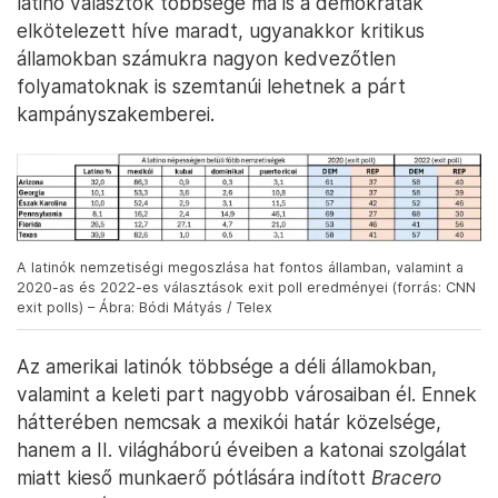
latino választók többsége ma is a demokraták
elkötelezett híve maradt, ugyanakkor kritikus
államokban számukra nagyon kedvezőtlen
folyamatoknak is szemtanúi lehetnek a párt
kampányszakemberei.
A latinók nemzetiségi megoszlása hat fontos államban, valamint a
2020-as és 2022-es választások exit poll eredményei (forrás: CNN
exit polls) – Ábra: Bódi Mátyás / Telex
Az amerikai latinók többsége a déli államokban,
valamint a keleti part nagyobb városaiban él. Ennek
hátterében nemcsak a mexikói határ közelsége,
hanem a II. világháború éveiben a katonai szolgálat
miatt kieső munkaerő pótlására indított
Bracero