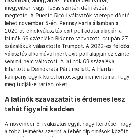
hasonlóan, ahogyan azt Florida déli (kubai)
megyéiben vagy Texas szintén déli részén
megtette. A Puerto Ricó-i választók szerepe döntő
lehet november 5-én. Pennsylvania államban a
2020-as elnökválasztás exit poll adatai alapján a
latinók 69 százaléka Bidenre szavazott, csupán 27
százalékuk választotta Trumpot. A 2022-es félidős
választás alkalmával mért exit poll alapján ez szinte
semmit nem változott. A latinók 68 százaléka
kitartott a Demokrata Párt mellett. A Harris-
kampány egyik kulcsfontosságú momentuma, hogy
meg tudják-e tartani őket.
A latinók szavazatait is érdemes lesz
tehát figyelni kedden
A november 5-i választás egyik nagy kérdése, hogy
a több felmérés szerint a fehér diplomások között