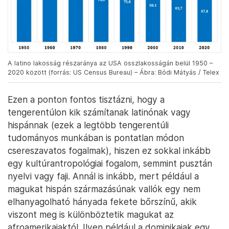
A latino lakosság részaránya az USA összlakosságán belül 1950 –
2020 között (forrás: US Census Bureau) – Ábra: Bódi Mátyás / Telex
Ezen a ponton fontos tisztázni, hogy a
tengerentúlon kik számítanak latinónak vagy
hispánnak (ezek a legtöbb tengerentúli
tudományos munkában is pontatlan módon
csereszavatos fogalmak), hiszen ez sokkal inkább
egy kultúrantropológiai fogalom, semmint pusztán
nyelvi vagy faji. Annál is inkább, mert például a
magukat hispán származásúnak vallók egy nem
elhanyagolható hányada fekete bőrszínű, akik
viszont meg is különböztetik magukat az
afroamerikaiaktól. Ilyen például a dominikaiak egy