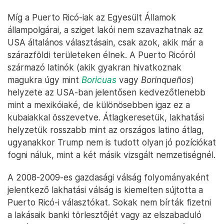
Míg a Puerto Ricó-iak az Egyesült Államok
állampolgárai, a sziget lakói nem szavazhatnak az
USA általános választásain, csak azok, akik már a
szárazföldi területeken élnek. A Puerto Ricóról
származó latinók (akik gyakran hivatkoznak
magukra úgy mint
Boricuas
vagy
Borinqueños
)
helyzete az USA-ban jelentősen kedvezőtlenebb
mint a mexikóiaké, de különösebben igaz ez a
kubaiakkal összevetve. Átlagkeresetük, lakhatási
helyzetük rosszabb mint az országos latino átlag,
ugyanakkor Trump nem is tudott olyan jó pozíciókat
fogni náluk, mint a két másik vizsgált nemzetiségnél.
A 2008-2009-es gazdasági válság folyományaként
jelentkező lakhatási válság is kiemelten sújtotta a
Puerto Ricó-i választókat. Sokak nem bírták fizetni
a lakásaik banki törlesztőjét vagy az elszabaduló