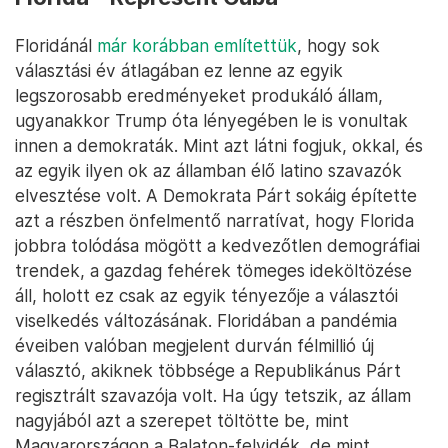
Floridánál
már korábban említettük
, hogy sok
választási év átlagában ez lenne az egyik
legszorosabb eredményeket produkáló állam,
ugyanakkor Trump óta lényegében le is vonultak
innen a demokraták. Mint azt látni fogjuk, okkal, és
az egyik ilyen ok az államban élő latino szavazók
elvesztése volt. A Demokrata Párt sokáig építette
azt a részben önfelmentő narratívat, hogy Florida
jobbra tolódása mögött a kedvezőtlen demográfiai
trendek, a gazdag fehérek tömeges ideköltözése
áll, holott ez csak az egyik tényezője a választói
viselkedés változásának. Floridában a pandémia
éveiben valóban megjelent durván félmillió új
választó, akiknek többsége a Republikánus Párt
regisztrált szavazója volt. Ha úgy tetszik, az állam
nagyjából azt a szerepet töltötte be, mint
Magyarországon a Balaton-felvidék, de mint