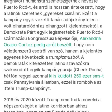
meghívott humorista szemétszigetnek nevezte
Puerto Ricó-t, és arról is hosszan értekezett, hogy
a latinók szeretnek „gyereket csinálni”. Ezért a
kampány egyik vezető tanácsadója kénytelen is
volt elhatárolódni az elhangzott kijelentésektől, a
Demokrata Párt egyik legismertebb Puerto Ricó-i
származású kongresszusi képviselője,
Alexandria
Ocasio-Cortez pedig arról beszélt
, hogy nem
véletlenszerű esetről van szó, hanem a kijelentés
egyenes következik a
trumpizmusból
. A
demokraták kifejezetten latino szavazókra
szakosodott egyik kampányguruja (Check Rocha)
hétfőn reggel azonnal
ki is küldött 250 ezer sms-t
csak Pennsylvania államban, ezzel is rombolva az
itteni Trump-kampányt.
2016 és 2020 között Trump nem tudta növelni a
népszerűségét a latino korridorban ahhoz