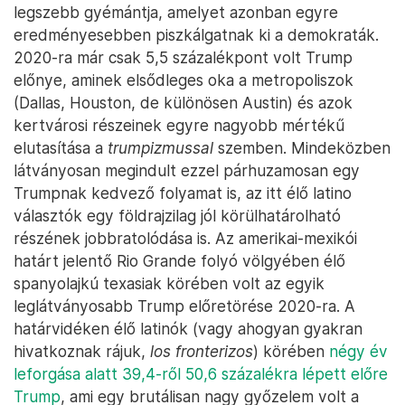
legszebb gyémántja, amelyet azonban egyre
eredményesebben piszkálgatnak ki a demokraták.
2020-ra már csak 5,5 százalékpont volt Trump
előnye, aminek elsődleges oka a metropoliszok
(Dallas, Houston, de különösen Austin) és azok
kertvárosi részeinek egyre nagyobb mértékű
elutasítása a
trumpizmussal
szemben. Mindeközben
látványosan megindult ezzel párhuzamosan egy
Trumpnak kedvező folyamat is, az itt élő latino
választók egy földrajzilag jól körülhatárolható
részének jobbratolódása is. Az amerikai-mexikói
határt jelentő Rio Grande folyó völgyében élő
spanyolajkú texasiak körében volt az egyik
leglátványosabb Trump előretörése 2020-ra. A
határvidéken élő latinók (vagy ahogyan gyakran
hivatkoznak rájuk,
los fronterizos
) körében
négy év
leforgása alatt 39,4-ről 50,6 százalékra lépett előre
Trump
, ami egy brutálisan nagy győzelem volt a