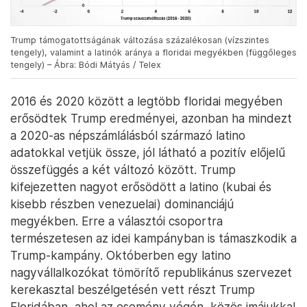
Trump támogatottságának változása százalékosan (vízszintes
tengely), valamint a latinók aránya a floridai megyékben (függőleges
tengely) – Ábra: Bódi Mátyás / Telex
2016 és 2020 között a legtöbb floridai megyében
erősödtek Trump eredményei, azonban ha mindezt
a 2020-as népszámlálásból származó latino
adatokkal vetjük össze, jól látható a pozitív előjelű
összefüggés a két változó között. Trump
kifejezetten nagyot erősödött a latino (kubai és
kisebb részben venezuelai) dominanciájú
megyékben. Erre a választói csoportra
természetesen az idei kampányban is támaszkodik a
Trump-kampány. Októberben egy latino
nagyvállalkozókat tömörítő republikánus szervezet
kerekasztal beszélgetésén vett részt Trump
Floridában, ahol az esemény végén, közös imájukkal