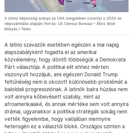
A latino népesség aránya az USA megyéiben (county) a 2020-as
népszámlálás alapján (forrás: US Census Bureau) – Ábra: Bódi
Mátyás / Telex
A latino szavazók esetében egészen a mai napig
alapszabályként fogadta el az amerikai
közvélemény, hogy döntő többségük a Demokrata
Párt választója. A politikai elit ehhez mérten
viszonyult hozzájuk, ami egészen Donald Trump
feltűnéséig nem is okozott különösebb problémát a
baloldali progressziónak. A latinók balra húzása nem
volt annyira kőbevésett szabály, mint az
afroamerikaiaké, és annak mértéke sem volt annyira
drámai, ugyanakkor a politikai stratégák sokáig nem
vették figyelembe, hogy valójában mennyire
heterogén ez a választói blokk. Országos szinten a