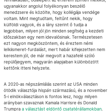
ugyanakkor angolul folyékonyan beszélő
menedzsere és közölte, hogy kollégája vendége
voltam. Mint megtudtam, feltűnt nekik, hogy
külföldi vagyok, és a lány szerint ő tudja a
legjobban, milyen jól jön minden segítség a kezdeti
időszakban egy nem idevalósinak. Természetesen
ezt nagyon megköszöntem, és éreztem némi
lelkiismeret-furdalást, mert habár kifejezetten nem
kerestem jól, de már megvolt a hazafelé szóló
repülőjegyem, magyarán alapjaiban különbözött
kettőnk itteni helyzete.
A 2020-as népszámlálás szerint az USA minden
ötödik választója
hispán
származású, és a november
5-i elnökválasztáson is fontos lesz, hogy milyen
arányban szavaznak Kamala Harrisre és Donald
Trumpra
a választást eldöntő csatatérállamokban
.