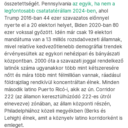
összetettségét. Pennsylvania
az egyik, ha nem a
legfontosabb csatatatérállam 2024-ben
, ahol
Trump 2016-ban 44 ezer szavazatos előnnyel
nyerte el a 20 elektori helyet, Biden 2020-ban 80
ezer vokssal győzött. Idén már csak 19 elektori
mandátuma van a 13 milliós rozsdaövezeti államnak,
mivel relatíve kedvezőtlenebb demográfiai trendek
érvényesültek az egykori nehézipari és bányászati
központban. 2000 óta a szavazati joggal rendelkező
latinók száma ugyanakkor több mint kétszeresére
nőtt és mára több mint félmillióan vannak, ráadásul
földrajzilag rendkívül koncentráltan élnek. Minden
második latino Puerto Ricó-i, akik az ún. Corridor
222 (az államon keresztülhúzódó 222-es útról
elnevezve) zónában, az állam központi részén,
Philadelphiához közeli megyékben (Berks és
Lehigh) élnek, amit a köznyelv latino korridorként is
emleget.