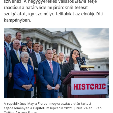
szívéhez. A négygyerekes vallásos
latina
férje
ráadásul a határvédelmi járőröknél teljesít
szolgálatot, így személye telitalálat az elnökjelölti
kampányban.
A republikánus Mayra Flores, megválasztása után tartott
sajtóeseményen a Capitolium lépcsőin 2022. június 21-én – Kép:
Twitter / Mayra Flores