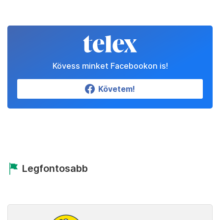
Kövess minket Facebookon is!
Követem!
Legfontosabb