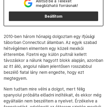
Állítsd be a Telexet
megbízható forrásnak!
Beállítom
2010-ben három hónapig dolgoztam egy ifjúsági
táborban Connecticut államban. Az egyik szabad
hétvégémen elmentem egy közeli mexikói
étterembe. Fizetni egy külön pultnál kellett
távozáskor a nálunk hagyott blokk alapján, azonban
az itt álló, angolul nálam jelentősen rosszabbul
beszélő fiatal lány nem engedte, hogy ezt
megtegyem.
Nem tudtam mire vélni a dolgot, mert félig
spanyolul próbálta előadni indítékait, és ekkor még
egyáltalán nem beszéltem a nyelvet. Érzékelve a
fennakadást, odalépett az étterem szintén mexikói,