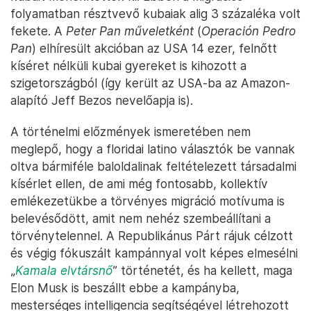
folyamatban résztvevő kubaiak alig 3 százaléka volt
fekete. A
Peter Pan műveletként
(
Operación Pedro
Pan
) elhíresült akcióban az USA 14 ezer, felnőtt
kíséret nélküli kubai gyereket is kihozott a
szigetországból (így került az USA-ba az Amazon-
alapító Jeff Bezos nevelőapja is).
A történelmi előzmények ismeretében nem
meglepő, hogy a floridai latino választók be vannak
oltva bármiféle baloldalinak feltételezett társadalmi
kísérlet ellen, de ami még fontosabb, kollektív
emlékezetükbe a törvényes migráció motívuma is
belevésődött, amit nem nehéz szembeállítani a
törvénytelennel. A Republikánus Párt rájuk célzott
és végig fókuszált kampánnyal volt képes elmesélni
„
Kamala elvtársnő
” történetét, és ha kellett, maga
Elon Musk is beszállt ebbe a kampányba,
mesterséges intelligencia segítségével létrehozott