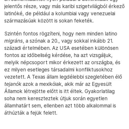
jelentős része, vagy más karibi szigetvilágból érkező
latinóké, de például a kolumbiai vagy venezuelai
származásúak között is sokan feketék.
Szintén fontos rögzíteni, hogy nem minden latino
migráns
, a szónak a 20., vagy sokkal inkább 21.
századi értelmében. Az USA esetében különösen
fontos az időbeliség kérdése, ha azt vizsgáljuk,
melyik népcsoport mikor érkezett az országba, és
ez milyen esetleges társadalmi konfliktusokhoz
vezetett. A Texas állam legdélebbi szegletében élő
tejanók
azok a mexikóiak, akik már az Egyesült
Államok létrejötte előtt is itt éltek. Gyakorlatilag
soha nem kereszteztek útjuk során egyetlen
államhatárt sem, ellenben azt több alkalommal is
áthúzták a fejük felett.