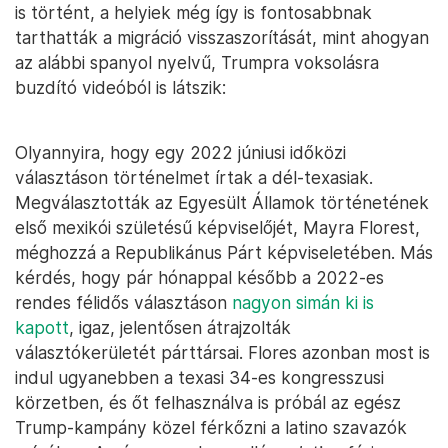
is történt, a helyiek még így is fontosabbnak
tarthatták a migráció visszaszorítását, mint ahogyan
az alábbi spanyol nyelvű, Trumpra voksolásra
buzdító videóból is látszik:
Olyannyira, hogy egy 2022 júniusi időközi
választáson történelmet írtak a dél-texasiak.
Megválasztották az Egyesült Államok történetének
első mexikói születésű képviselőjét, Mayra Florest,
méghozzá a Republikánus Párt képviseletében. Más
kérdés, hogy pár hónappal később a 2022-es
rendes félidős választáson
nagyon simán ki is
kapott
, igaz, jelentősen átrajzolták
választókerületét párttársai. Flores azonban most is
indul ugyanebben a texasi 34-es kongresszusi
körzetben, és őt felhasználva is próbál az egész
Trump-kampány közel férkőzni a latino szavazók