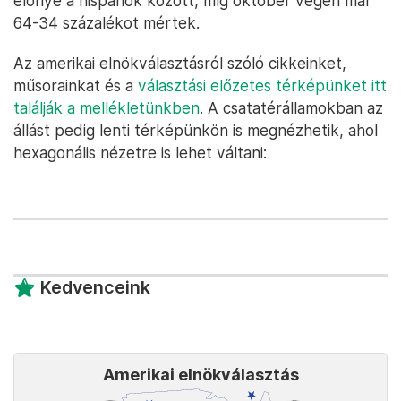
előnye a hispánok között, míg október végén már
64-34 százalékot mértek.
Az amerikai elnökválasztásról szóló cikkeinket,
műsorainkat és a
választási előzetes térképünket itt
találják a mellékletünkben
. A csatatérállamokban az
állást pedig lenti térképünkön is megnézhetik, ahol
hexagonális nézetre is lehet váltani:
Kedvenceink
Amerikai elnökválasztás