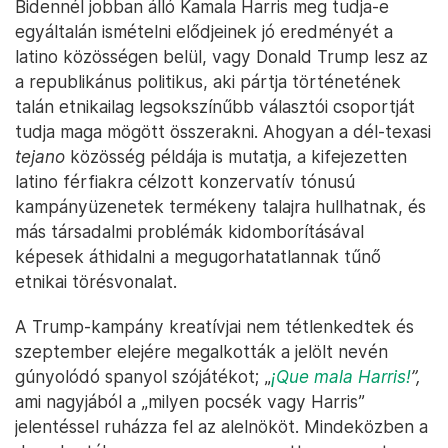
Bidennél jobban álló Kamala Harris meg tudja-e
egyáltalán ismételni elődjeinek jó eredményét a
latino közösségen belül, vagy Donald Trump lesz az
a republikánus politikus, aki pártja történetének
talán etnikailag legsokszínűbb választói csoportját
tudja maga mögött összerakni. Ahogyan a dél-texasi
tejano
közösség példája is mutatja, a kifejezetten
latino férfiakra célzott konzervatív tónusú
kampányüzenetek termékeny talajra hullhatnak, és
más társadalmi problémák kidomborításával
képesek áthidalni a megugorhatatlannak tűnő
etnikai törésvonalat.
A Trump-kampány kreatívjai nem tétlenkedtek és
szeptember elejére megalkották a jelölt nevén
gúnyolódó spanyol szójátékot; „
¡Que mala Harris!
”,
ami nagyjából a „milyen pocsék vagy Harris”
jelentéssel ruházza fel az alelnököt. Mindeközben a