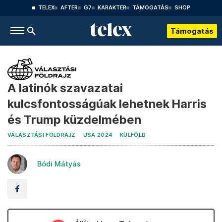
TELEX
AFTER
G7
KARAKTER
TÁMOGATÁS
SHOP
Támogatás
A latinók szavazatai
kulcsfontosságúak lehetnek Harris
és Trump küzdelmében
VÁLASZTÁSI FÖLDRAJZ
USA 2024
KÜLFÖLD
Bódi Mátyás