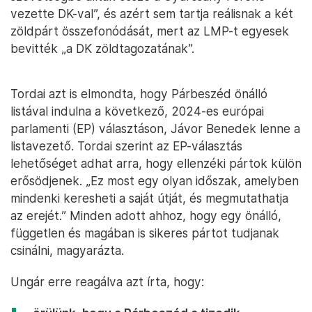
vezette DK-val”, és azért sem tartja reálisnak a két
zöldpárt összefonódását, mert az LMP-t egyesek
bevitték „a DK zöldtagozatának”.
Tordai azt is elmondta, hogy Párbeszéd önálló
listával indulna a következő, 2024-es európai
parlamenti (EP) választáson, Jávor Benedek lenne a
listavezető. Tordai szerint az EP-választás
lehetőséget adhat arra, hogy ellenzéki pártok külön
erősödjenek. „Ez most egy olyan időszak, amelyben
mindenki keresheti a saját útját, és megmutathatja
az erejét.” Minden adott ahhoz, hogy egy önálló,
független és magában is sikeres pártot tudjanak
csinálni, magyarázta.
Ungár erre reagálva azt írta, hogy: