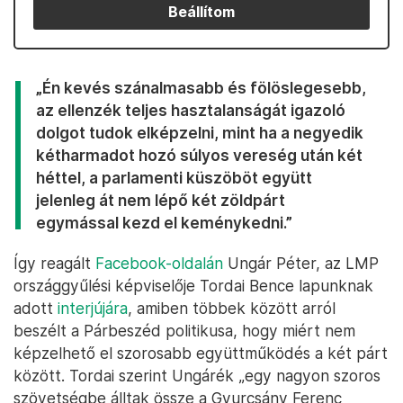
Beállítom
„Én kevés szánalmasabb és fölöslegesebb,
az ellenzék teljes hasztalanságát igazoló
dolgot tudok elképzelni, mint ha a negyedik
kétharmadot hozó súlyos vereség után két
héttel, a parlamenti küszöböt együtt
jelenleg át nem lépő két zöldpárt
egymással kezd el keménykedni.”
Így reagált
Facebook-oldalán
Ungár Péter, az LMP
országgyűlési képviselője Tordai Bence lapunknak
adott
interjújára
, amiben többek között arról
beszélt a Párbeszéd politikusa, hogy miért nem
képzelhető el szorosabb együttműködés a két párt
között. Tordai szerint Ungárék „egy nagyon szoros
szövetségbe álltak össze a Gyurcsány Ferenc