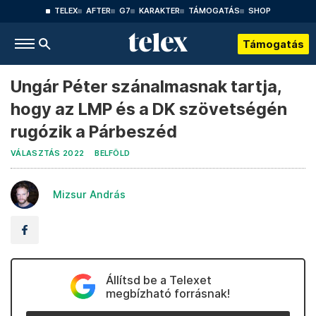
TELEX
AFTER
G7
KARAKTER
TÁMOGATÁS
SHOP
Támogatás
Ungár Péter szánalmasnak tartja,
hogy az LMP és a DK szövetségén
rugózik a Párbeszéd
VÁLASZTÁS 2022
BELFÖLD
Mizsur András
Állítsd be a Telexet
megbízható forrásnak!