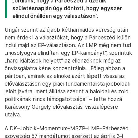
„örülünk, hogy a Párbeszéd a tizedik
születésnapján úgy döntött, hogy egyszer
elindul önállóan egy választáson”.
Ungár szerint az újabb kétharmados vereség után
nem érdekli a választókat, hogy a Párbeszéd külön
indul majd az EP-választáson. Az LMP még nem tud
„mosolyogva elindítani egy EP-kampányt”, szerintük
„harci kiáltások helyett” az ellenzéknek még az
önvizsgálatra kéne koncentrálnia. „Főleg abban a
pártban, aminek az elnöke azért lépett vissza az
előválasztáson egy piaci fundamentalista jobboldali
jelölt javára, mert állítása szerint a baloldali és zöld
politikának nincs támogatottsága” – tette hozzá
Karácsony Gergely előválasztási visszalépésre
utalva.
A DK–Jobbik–Momentum–MSZP–LMP–Párbeszéd
szövetség 57 mandátumot szerzett az április 3-i