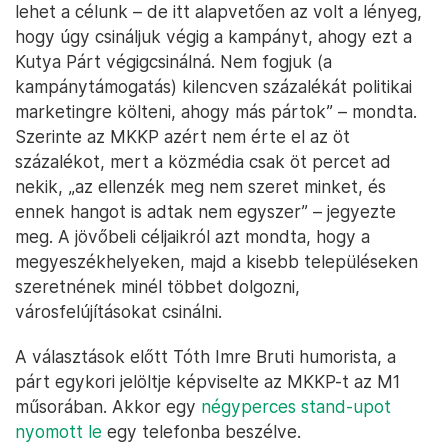
lehet a célunk – de itt alapvetően az volt a lényeg,
hogy úgy csináljuk végig a kampányt, ahogy ezt a
Kutya Párt végigcsinálná. Nem fogjuk (a
kampánytámogatás) kilencven százalékát politikai
marketingre költeni, ahogy más pártok” – mondta.
Szerinte az MKKP azért nem érte el az öt
százalékot, mert a közmédia csak öt percet ad
nekik, „az ellenzék meg nem szeret minket, és
ennek hangot is adtak nem egyszer” – jegyezte
meg. A jövőbeli céljaikról azt mondta, hogy a
megyeszékhelyeken, majd a kisebb településeken
szeretnének minél többet dolgozni,
városfelújításokat csinálni.
A választások előtt Tóth Imre Bruti humorista, a
párt egykori jelöltje képviselte az MKKP-t az M1
műsorában. Akkor egy
négyperces stand-upot
nyomott le
egy telefonba beszélve.