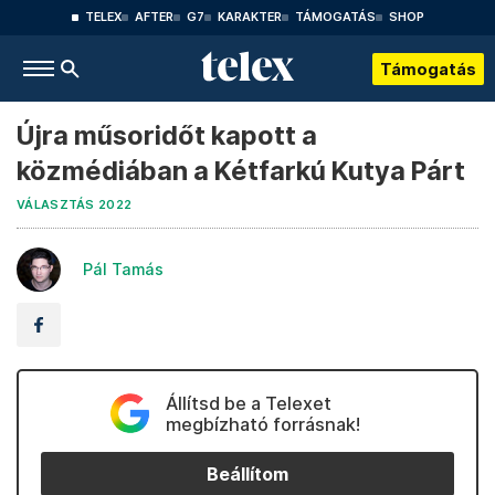
TELEX
AFTER
G7
KARAKTER
TÁMOGATÁS
SHOP
Támogatás
Újra műsoridőt kapott a
közmédiában a Kétfarkú Kutya Párt
VÁLASZTÁS 2022
Pál Tamás
Állítsd be a Telexet
megbízható forrásnak!
Beállítom