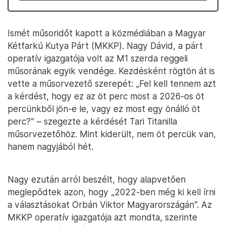
Ismét műsoridőt kapott a közmédiában a Magyar
Kétfarkú Kutya Párt (MKKP). Nagy Dávid, a párt
operatív igazgatója volt az M1 szerda reggeli
műsorának egyik vendége. Kezdésként rögtön át is
vette a műsorvezető szerepét: „Fel kell tennem azt
a kérdést, hogy ez az öt perc most a 2026-os öt
percünkből jön-e le, vagy ez most egy önálló öt
perc?” – szegezte a kérdését Tari Titanilla
műsorvezetőhöz. Mint kiderült, nem öt percük van,
hanem nagyjából hét.
Nagy ezután arról beszélt, hogy alapvetően
meglepődtek azon, hogy „2022-ben még ki kell írni
a választásokat Orbán Viktor Magyarországán”. Az
MKKP operatív igazgatója azt mondta, szerinte