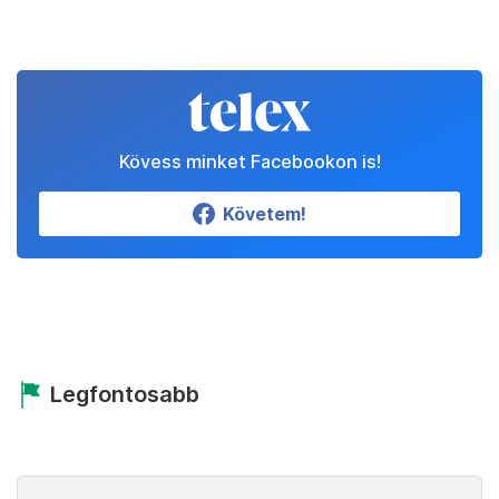
Kövess minket Facebookon is!
Követem!
Legfontosabb