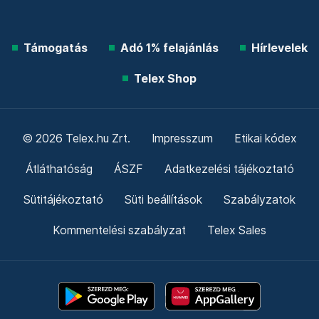
Támogatás
Adó 1% felajánlás
Hírlevelek
Telex Shop
© 2026 Telex.hu Zrt.
Impresszum
Etikai kódex
Átláthatóság
ÁSZF
Adatkezelési tájékoztató
Sütitájékoztató
Süti beállítások
Szabályzatok
Kommentelési szabályzat
Telex Sales