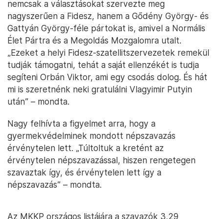
nemcsak a választásokat szervezte meg
nagyszerűen a Fidesz, hanem a Gődény György- és
Gattyán György-féle pártokat is, amivel a Normális
Élet Pártra és a Megoldás Mozgalomra utalt.
„Ezeket a helyi Fidesz-szatellitszervezetek remekül
tudják támogatni, tehát a saját ellenzékét is tudja
segíteni Orbán Viktor, ami egy csodás dolog. És hát
mi is szeretnénk neki gratulálni Vlagyimir Putyin
után” – mondta.
Nagy felhívta a figyelmet arra, hogy a
gyermekvédelminek mondott népszavazás
érvénytelen lett. „Túltoltuk a kretént az
érvénytelen népszavazással, hiszen rengetegen
szavaztak így, és érvénytelen lett így a
népszavazás” – mondta.
Az MKKP országos listájára a szavazók 3,29