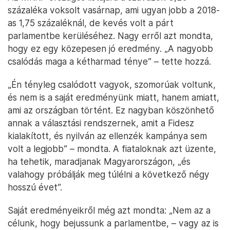
százaléka voksolt vasárnap, ami ugyan jobb a 2018-
as 1,75 százaléknál, de kevés volt a párt
parlamentbe kerüléséhez. Nagy erről azt mondta,
hogy ez egy közepesen jó eredmény. „A nagyobb
csalódás maga a kétharmad ténye” – tette hozzá.
„Én tényleg csalódott vagyok, szomorúak voltunk,
és nem is a saját eredményünk miatt, hanem amiatt,
ami az országban történt. Ez nagyban köszönhető
annak a választási rendszernek, amit a Fidesz
kialakított, és nyilván az ellenzék kampánya sem
volt a legjobb” – mondta. A fiataloknak azt üzente,
ha tehetik, maradjanak Magyarországon, „és
valahogy próbálják meg túlélni a következő négy
hosszú évet”.
Saját eredményeikről még azt mondta: „Nem az a
célunk, hogy bejussunk a parlamentbe, – vagy az is