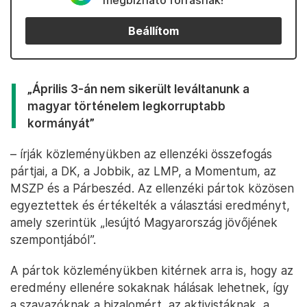
megbízható forrásnak!
Beállítom
„Április 3-án nem sikerült leváltanunk a
magyar történelem legkorruptabb
kormányát”
– írják közleményükben az ellenzéki összefogás
pártjai, a DK, a Jobbik, az LMP, a Momentum, az
MSZP és a Párbeszéd. Az ellenzéki pártok közösen
egyeztettek és értékelték a választási eredményt,
amely szerintük „lesújtó Magyarország jövőjének
szempontjából”.
A pártok közleményükben kitérnek arra is, hogy az
eredmény ellenére sokaknak hálásak lehetnek, így
a szavazóknak a bizalomért, az aktivistáknak, a