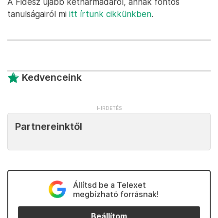
A Fidesz újabb kétharmadáról, annak fontos
tanulságairól mi
itt írtunk cikkünkben
.
Kedvenceink
Partnereinktől
Állítsd be a Telexet
megbízható forrásnak!
Beállítom