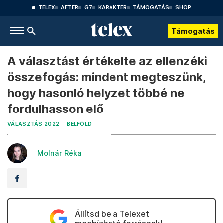
TELEX
AFTER
G7
KARAKTER
TÁMOGATÁS
SHOP
Támogatás
A választást értékelte az ellenzéki
összefogás: mindent megteszünk,
hogy hasonló helyzet többé ne
fordulhasson elő
VÁLASZTÁS 2022
BELFÖLD
Molnár Réka
Állítsd be a Telexet