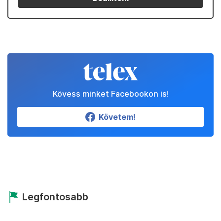
Kövess minket Facebookon is!
Követem!
Legfontosabb