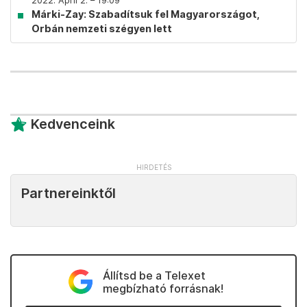
2022. April 2. – 19:09
Márki-Zay: Szabadítsuk fel Magyarországot,
Orbán nemzeti szégyen lett
Kedvenceink
Partnereinktől
Állítsd be a Telexet
megbízható forrásnak!