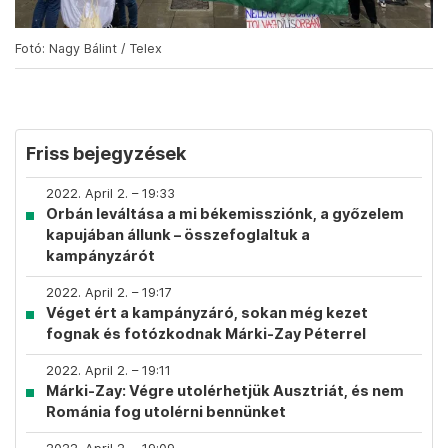
Fotó: Nagy Bálint / Telex
Friss bejegyzések
2022. April 2. – 19:33
Orbán leváltása a mi békemissziónk, a győzelem
kapujában állunk – összefoglaltuk a
kampányzárót
2022. April 2. – 19:17
Véget ért a kampányzáró, sokan még kezet
fognak és fotózkodnak Márki-Zay Péterrel
2022. April 2. – 19:11
Márki-Zay: Végre utolérhetjük Ausztriát, és nem
Románia fog utolérni bennünket