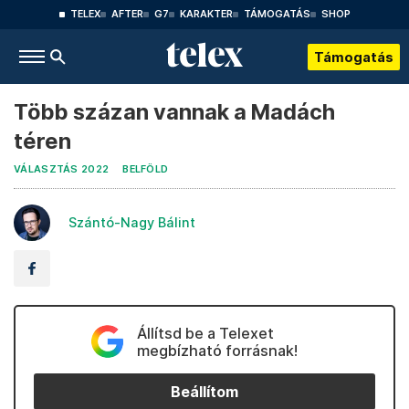
TELEX
AFTER
G7
KARAKTER
TÁMOGATÁS
SHOP
Támogatás
Több százan vannak a Madách
téren
VÁLASZTÁS 2022
BELFÖLD
Szántó-Nagy Bálint
Állítsd be a Telexet
megbízható forrásnak!
Beállítom