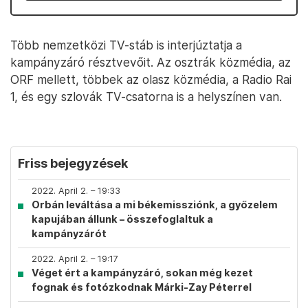
Több nemzetközi TV-stáb is interjúztatja a
kampányzáró résztvevőit. Az osztrák közmédia, az
ORF mellett, többek az olasz közmédia, a Radio Rai
1, és egy szlovák TV-csatorna is a helyszínen van.
Friss bejegyzések
2022. April 2. – 19:33
Orbán leváltása a mi békemissziónk, a győzelem
kapujában állunk – összefoglaltuk a
kampányzárót
2022. April 2. – 19:17
Véget ért a kampányzáró, sokan még kezet
fognak és fotózkodnak Márki-Zay Péterrel