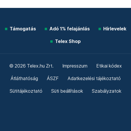
Támogatás
Adó 1% felajánlás
Hírlevelek
Telex Shop
© 2026 Telex.hu Zrt.
Impresszum
Etikai kódex
Átláthatóság
ÁSZF
Adatkezelési tájékoztató
Sütitájékoztató
Süti beállítások
Szabályzatok
Kommentelési szabályzat
Telex Sales