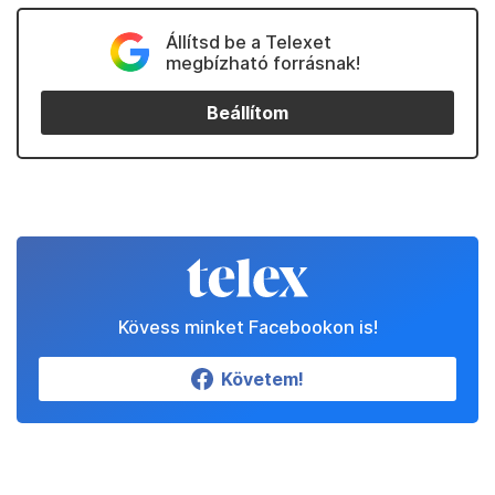
Állítsd be a Telexet
megbízható forrásnak!
Beállítom
Kövess minket Facebookon is!
Követem!