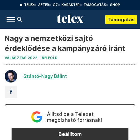
TELEX
AFTER
G7
KARAKTER
TÁMOGATÁS
SHOP
Támogatás
Nagy a nemzetközi sajtó
érdeklődése a kampányzáró iránt
VÁLASZTÁS 2022
BELFÖLD
Szántó-Nagy Bálint
Állítsd be a Telexet
megbízható forrásnak!
Beállítom