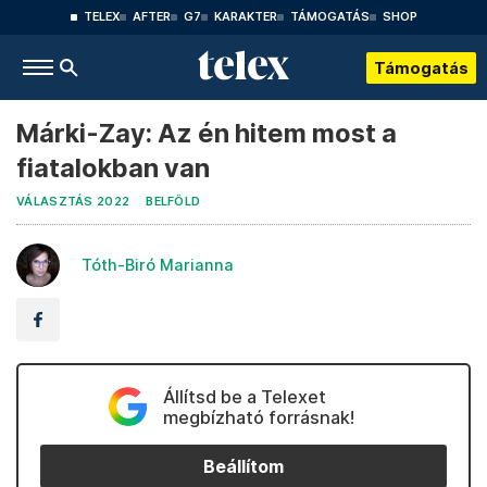
TELEX
AFTER
G7
KARAKTER
TÁMOGATÁS
SHOP
Támogatás
Márki-Zay: Az én hitem most a
fiatalokban van
VÁLASZTÁS 2022
BELFÖLD
Tóth-Biró Marianna
Állítsd be a Telexet
megbízható forrásnak!
Beállítom