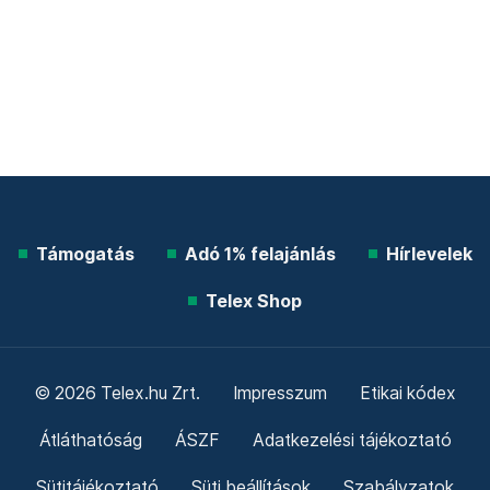
Támogatás
Adó 1% felajánlás
Hírlevelek
Telex Shop
© 2026 Telex.hu Zrt.
Impresszum
Etikai kódex
Átláthatóság
ÁSZF
Adatkezelési tájékoztató
Sütitájékoztató
Süti beállítások
Szabályzatok