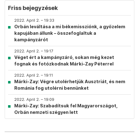
Friss bejegyzések
2022. April 2. – 19:33
Orbán leváltása a mi békemissziónk, a győzelem
kapujában állunk – összefoglaltuk a
kampányzárót
2022. April 2. – 19:17
Véget ért a kampányzáró, sokan még kezet
fognak és fotózkodnak Márki-Zay Péterrel
2022. April 2. – 19:11
Márki-Zay: Végre utolérhetjük Ausztriát, és nem
Románia fog utolérni bennünket
2022. April 2. – 19:09
Márki-Zay: Szabadítsuk fel Magyarországot,
Orbán nemzeti szégyen lett