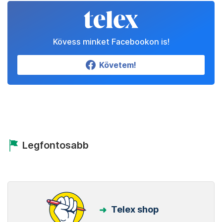
Kövess minket Facebookon is!
Követem!
Legfontosabb
Telex shop