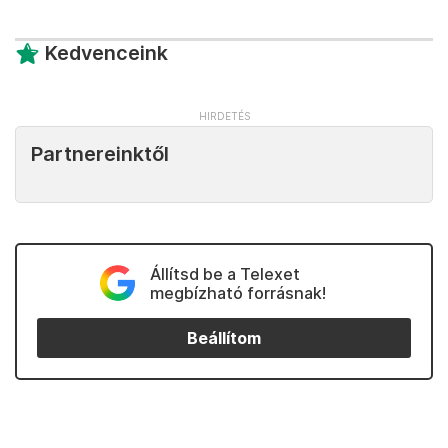
Kedvenceink
Partnereinktől
Állítsd be a Telexet
megbízható forrásnak!
Beállítom