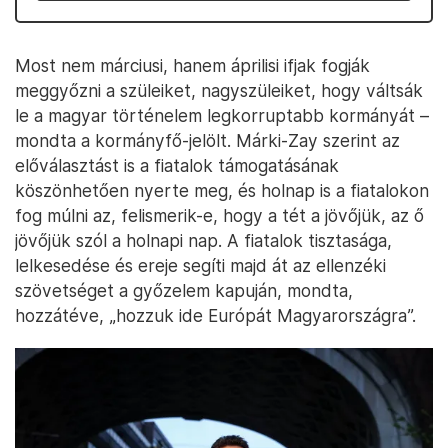
Most nem márciusi, hanem áprilisi ifjak fogják
meggyőzni a szüleiket, nagyszüleiket, hogy váltsák
le a magyar történelem legkorruptabb kormányát –
mondta a kormányfő-jelölt. Márki-Zay szerint az
előválasztást is a fiatalok támogatásának
köszönhetően nyerte meg, és holnap is a fiatalokon
fog múlni az, felismerik-e, hogy a tét a jövőjük, az ő
jövőjük szól a holnapi nap. A fiatalok tisztasága,
lelkesedése és ereje segíti majd át az ellenzéki
szövetséget a győzelem kapuján, mondta,
hozzátéve, „hozzuk ide Európát Magyarországra”.