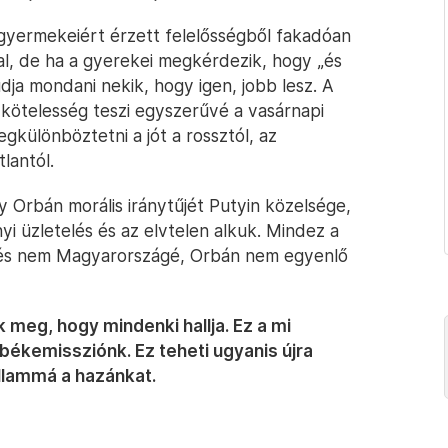
gyermekeiért érzett felelősségből fakadóan
tal, de ha a gyerekei megkérdezik, hogy „és
dja mondani nekik, hogy igen, jobb lesz. A
s kötelesség teszi egyszerűvé a vasárnapi
gkülönböztetni a jót a rossztól, az
lantól.
 Orbán morális iránytűjét Putyin közelsége,
yi üzletelés és az elvtelen alkuk. Mindez a
 és nem Magyarországé, Orbán nem egyenlő
 meg, hogy mindenki hallja. Ez a mi
békemissziónk. Ez teheti ugyanis újra
llammá a hazánkat.