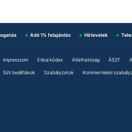
ogatás
Adó 1% felajánlás
Hírlevelek
Tele
Impresszum
Etikai kódex
Átláthatóság
ÁSZF
A
Süti beállítások
Szabályzatok
Kommentelési szabály