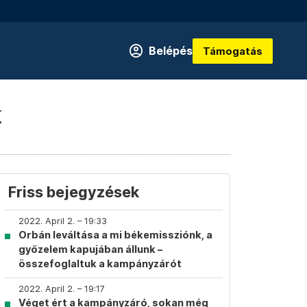
Belépés
Támogatás
k
Friss bejegyzések
2022. April 2. – 19:33
Orbán leváltása a mi békemissziónk, a
győzelem kapujában állunk –
összefoglaltuk a kampányzárót
2022. April 2. – 19:17
Véget ért a kampányzáró, sokan még