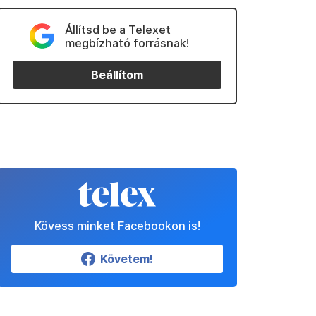
Állítsd be a Telexet
megbízható forrásnak!
Beállítom
Kövess minket Facebookon is!
Követem!