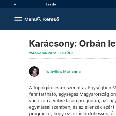
László
Menü
Kereső
Karácsony: Orbán le
VÁLASZTÁS 2022
BELFÖLD
Tóth-Biró Marianna
A főpolgármester szerint az Egységben M
fenntartható, egységes Magyarország prog
van ezen a választáson programja, azt úgy
egymással szemben, és az ellenzék azért 
programot, hogy ezt számon lehessen, és 