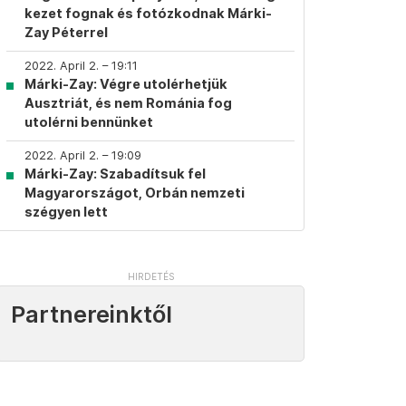
kezet fognak és fotózkodnak Márki-
Zay Péterrel
2022. April 2. – 19:11
Márki-Zay: Végre utolérhetjük
Ausztriát, és nem Románia fog
utolérni bennünket
2022. April 2. – 19:09
Márki-Zay: Szabadítsuk fel
Magyarországot, Orbán nemzeti
szégyen lett
Partnereinktől