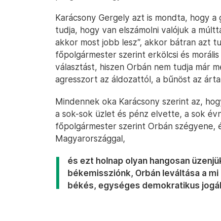
Karácsony Gergely azt is mondta, hogy a 
tudja, hogy van elszámolni valójuk a múlt
akkor most jobb lesz”, akkor bátran azt tu
főpolgármester szerint erkölcsi és moráli
választást, hiszen Orbán nem tudja már me
agresszort az áldozattól, a bűnöst az ártat
Mindennek oka Karácsony szerint az, hogy
a sok-sok üzlet és pénz elvette, a sok évn
főpolgármester szerint Orbán szégyene,
Magyarországgal,
és ezt holnap olyan hangosan üzenjük
békemissziónk, Orbán leváltása a mi 
békés, egységes demokratikus jogá