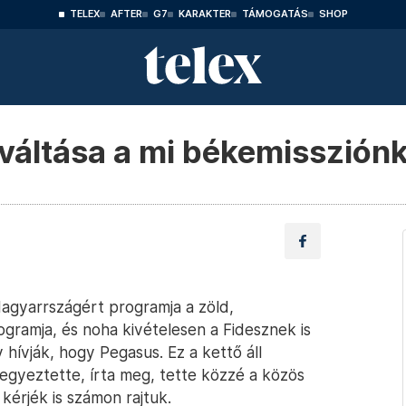
TELEX
AFTER
G7
KARAKTER
TÁMOGATÁS
SHOP
váltása a mi békemisszión
agyarrszágért programja a zöld,
ramja, és noha kivételesen a Fidesznek is
 hívják, hogy Pegasus. Ez a kettő áll
egyeztette, írta meg, tette közzé a közös
kérjék is számon rajtuk.