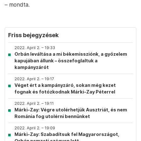
– mondta.
Friss bejegyzések
2022. April 2. – 19:33
Orbán leváltása a mi békemissziónk, a győzelem
kapujában állunk – összefoglaltuk a
kampányzárót
2022. April 2. – 19:17
Véget ért a kampányzáró, sokan még kezet
fognak és fotózkodnak Márki-Zay Péterrel
2022. April 2. – 19:11
Márki-Zay: Végre utolérhetjük Ausztriát, és nem
Románia fog utolérni bennünket
2022. April 2. – 19:09
Márki-Zay: Szabadítsuk fel Magyarországot,
Orbán nemzeti szégyen lett