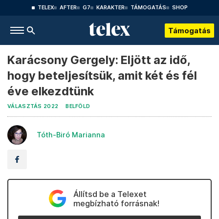
TELEX
AFTER
G7
KARAKTER
TÁMOGATÁS
SHOP
Támogatás
Karácsony Gergely: Eljött az idő,
hogy beteljesítsük, amit két és fél
éve elkezdtünk
VÁLASZTÁS 2022
BELFÖLD
Tóth-Biró Marianna
Állítsd be a Telexet
megbízható forrásnak!