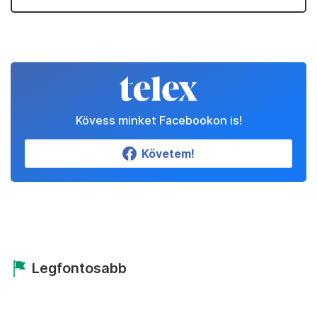
Kövess minket Facebookon is!
Követem!
Legfontosabb