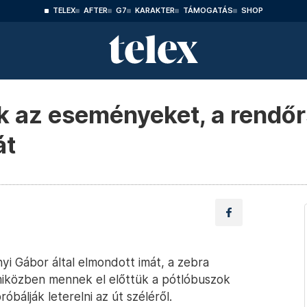
TELEX
AFTER
G7
KARAKTER
TÁMOGATÁS
SHOP
 az eseményeket, a rendőrs
át
nyi Gábor által elmondott imát, a zebra
 miközben mennek el előttük a pótlóbuszok
óbálják leterelni az út széléről.