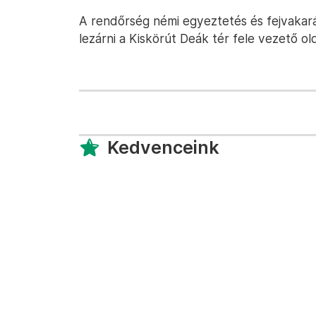
A rendőrség némi egyeztetés és fejvakará
lezárni a Kiskörút Deák tér fele vezető old
Kedvenceink