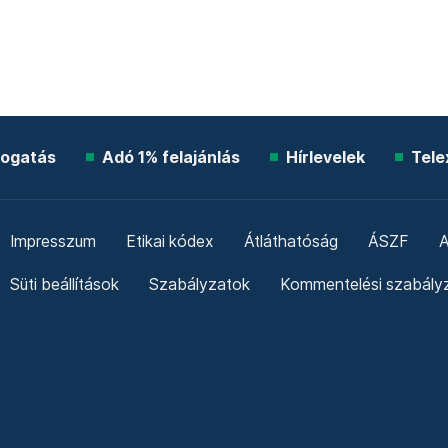
ogatás
Adó 1% felajánlás
Hírlevelek
Tele
Impresszum
Etikai kódex
Átláthatóság
ÁSZF
A
Süti beállítások
Szabályzatok
Kommentelési szabály