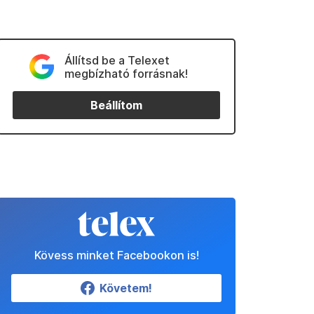
Állítsd be a Telexet
megbízható forrásnak!
Beállítom
Kövess minket Facebookon is!
Követem!