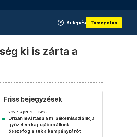
Belépés
Támogatás
ég ki is zárta a
Friss bejegyzések
2022. April 2. – 19:33
Orbán leváltása a mi békemissziónk, a
győzelem kapujában állunk –
összefoglaltuk a kampányzárót