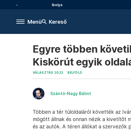
Ibolya
Menü
Kereső
Egyre többen követik
Kiskörút egyik oldal
VÁLASZTÁS 2022
BELFÖLD
Szántó-Nagy Bálint
Többen a tér túloldaláról követték az Ivá
mögött állnak és onnan nézik a kivetítőt
és az autók. A téren állókat a szervezők pr