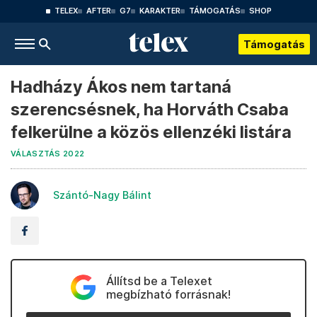
TELEX
AFTER
G7
KARAKTER
TÁMOGATÁS
SHOP
Támogatás
Hadházy Ákos nem tartaná
szerencsésnek, ha Horváth Csaba
felkerülne a közös ellenzéki listára
VÁLASZTÁS 2022
Szántó-Nagy Bálint
Állítsd be a Telexet
megbízható forrásnak!