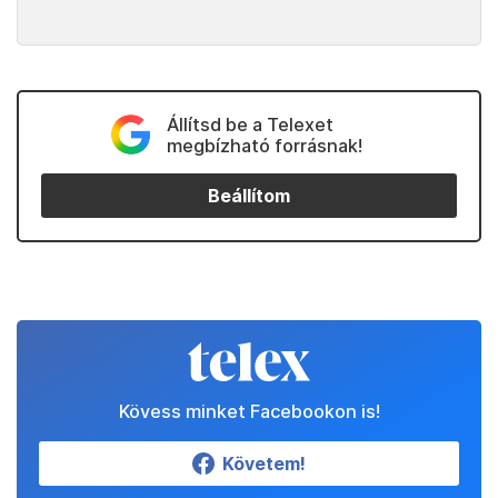
Állítsd be a Telexet
megbízható forrásnak!
Beállítom
Kövess minket Facebookon is!
Követem!