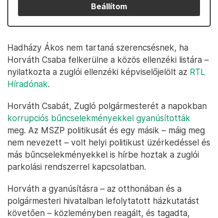
Beállítom
Hadházy Ákos nem tartaná szerencsésnek, ha
Horváth Csaba felkerülne a közös ellenzéki listára –
nyilatkozta a zuglói ellenzéki képviselőjelölt az
RTL
Híradónak
.
Horváth Csabát, Zugló polgármesterét a napokban
korrupciós bűncselekményekkel gyanúsították
meg. Az MSZP politikusát és egy másik – máig meg
nem nevezett – volt helyi politikust üzérkedéssel és
más bűncselekményekkel is hírbe hoztak a zuglói
parkolási rendszerrel kapcsolatban.
Horváth a gyanúsításra – az otthonában és a
polgármesteri hivatalban lefolytatott házkutatást
követően – közleményben reagált, és tagadta,