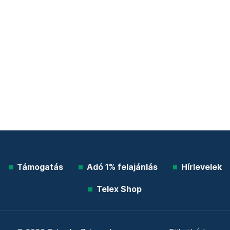
Támogatás
Adó 1% felajánlás
Hírlevelek
Telex Shop