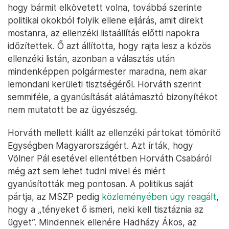
hogy bármit elkövetett volna, továbbá szerinte
politikai okokból folyik ellene eljárás, amit direkt
mostanra, az ellenzéki listaállítás előtti napokra
időzítettek. Ő azt állította, hogy rajta lesz a közös
ellenzéki listán, azonban a választás után
mindenképpen polgármester maradna, nem akar
lemondani kerületi tisztségéről. Horváth szerint
semmiféle, a gyanúsítását alátámasztó bizonyítékot
nem mutatott be az ügyészség.
Horváth mellett kiállt az ellenzéki pártokat tömörítő
Egységben Magyarországért. Azt írták, hogy
Völner Pál esetével ellentétben Horváth Csabáról
még azt sem lehet tudni mivel és miért
gyanúsították meg pontosan. A politikus saját
pártja, az MSZP pedig
közleményében úgy reagált
,
hogy a „tényeket ő ismeri, neki kell tisztáznia az
ügyet”. Mindennek ellenére Hadházy Ákos, az