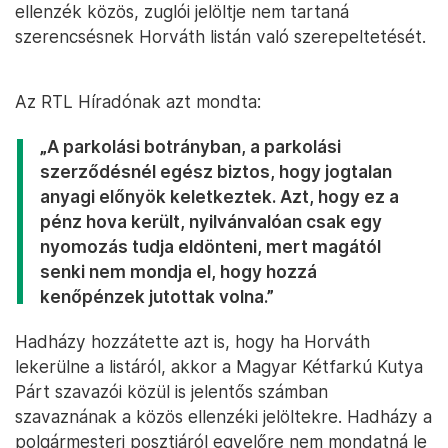
ellenzék közös, zuglói jelöltje nem tartaná
szerencsésnek Horváth listán való szerepeltetését.
Az RTL Híradónak azt mondta:
„A parkolási botrányban, a parkolási
szerződésnél egész biztos, hogy jogtalan
anyagi előnyök keletkeztek. Azt, hogy ez a
pénz hova került, nyilvánvalóan csak egy
nyomozás tudja eldönteni, mert magától
senki nem mondja el, hogy hozzá
kenőpénzek jutottak volna.”
Hadházy hozzátette azt is, hogy ha Horváth
lekerülne a listáról, akkor a Magyar Kétfarkú Kutya
Párt szavazói közül is jelentős számban
szavaznának a közös ellenzéki jelöltekre. Hadházy a
polgármesteri posztjáról egyelőre nem mondatná le