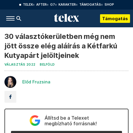
TELEX
AFTER
G7
KARAKTER
TÁMOGATÁS
SHOP
Támogatás
30 választókerületben még nem
jött össze elég aláírás a Kétfarkú
Kutyapárt jelöltjeinek
VÁLASZTÁS 2022
BELFÖLD
Előd Fruzsina
Állítsd be a Telexet
megbízható forrásnak!