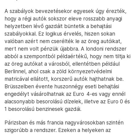
A szabályok bevezetésekor egyesek úgy érezték,
hogy a régi autók sokszor eleve rosszabb anyagi
helyzetben lévő gazdáit büntetik a behajtási
szabályokkal. Ez logikus érvelés, hiszen sokan
valóban azért nem cserélték le az öreg autóikat,
mert nem volt pénzük újabbra. A londoni rendszer
abból a szempontból példaértékű, hogy nem tiltja ki
az öreg autókat a városból, ellentétben például
Berlinnel, ahol csak a zöld környezetvédelmi
matricával ellátott, korszerű autók hajthatnak be.
Brüsszelben évente huszonnégy eseti behajtási
engedélyt vásárolhatnak az Euro 4-es vagy ennél
alacsonyabb besorolású dízelek, illetve az Euro 0 és
1 besorolású benzinesek gazdái.
Párizsban és más francia nagyvárosokban szintén
szigorúbb a rendszer. Ezeken a helyeken az