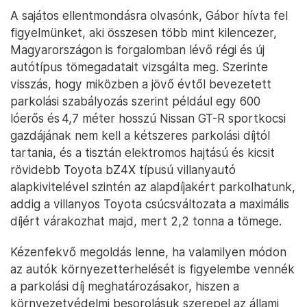
A sajátos ellentmondásra olvasónk, Gábor hívta fel
figyelmünket, aki összesen több mint kilencezer,
Magyarországon is forgalomban lévő régi és új
autótípus tömegadatait vizsgálta meg. Szerinte
visszás, hogy miközben a jövő évtől bevezetett
parkolási szabályozás szerint például egy 600
lóerős és 4,7 méter hosszú Nissan GT-R sportkocsi
gazdájának nem kell a kétszeres parkolási díjtól
tartania, és a tisztán elektromos hajtású és kicsit
rövidebb Toyota bZ4X típusú villanyautó
alapkivitelével szintén az alapdíjakért parkolhatunk,
addig a villanyos Toyota csúcsváltozata a maximális
díjért várakozhat majd, mert 2,2 tonna a tömege.
Kézenfekvő megoldás lenne, ha valamilyen módon
az autók környezetterhelését is figyelembe vennék
a parkolási díj meghatározásakor, hiszen a
környezetvédelmi besorolásuk szerepel az állami