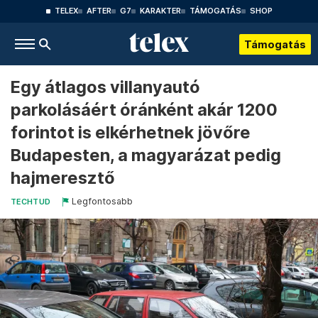
TELEX
AFTER
G7
KARAKTER
TÁMOGATÁS
SHOP
Támogatás
Egy átlagos villanyautó
parkolásáért óránként akár 1200
forintot is elkérhetnek jövőre
Budapesten, a magyarázat pedig
hajmeresztő
Legfontosabb
TECHTUD