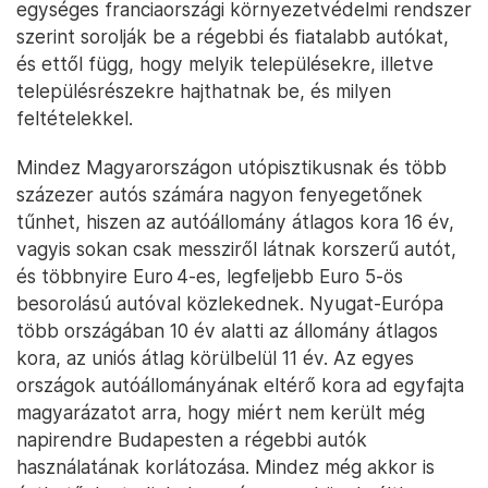
egységes franciaországi környezetvédelmi rendszer
szerint sorolják be a régebbi és fiatalabb autókat,
és ettől függ, hogy melyik településekre, illetve
településrészekre hajthatnak be, és milyen
feltételekkel.
Mindez Magyarországon utópisztikusnak és több
százezer autós számára nagyon fenyegetőnek
tűnhet, hiszen az autóállomány átlagos kora 16 év,
vagyis sokan csak messziről látnak korszerű autót,
és többnyire Euro 4-es, legfeljebb Euro 5-ös
besorolású autóval közlekednek. Nyugat-Európa
több országában 10 év alatti az állomány átlagos
kora, az uniós átlag körülbelül 11 év. Az egyes
országok autóállományának eltérő kora ad egyfajta
magyarázatot arra, hogy miért nem került még
napirendre Budapesten a régebbi autók
használatának korlátozása. Mindez még akkor is