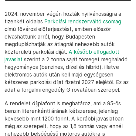
2024. november végén hozták nyilvánosságra a
tizenkét oldalas
Parkolási rendszerváltó csomag
című fővárosi előterjesztést, amiben először
olvashattunk arról, hogy Budapesten
megduplázhatják az átlagnál nehezebb autók
közterületi parkolási díját.
A később elfogadott
javaslat
szerint a 2 tonna saját tömeget meghaladó
hagyományos (benzines, dízel és hibrid), illetve
elektromos autók után kell majd egységesen
kétszeres parkolási díjat fizetni 2027 elejétől. Ez az
adat a forgalmi engedély G rovatában szerepel.
A rendelet díjplafont is meghatároz, ami a 95-ös
benzin literenkénti árának kétszerese, jelenleg
kevesebb mint 1200 forint. A korábbi javaslatban
még az szerepelt, hogy az 1,8 tonnás vagy ennél
nehezebb belsőégésű motoros autókra is