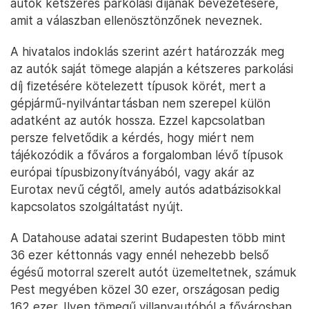
autók kétszeres parkolási díjának bevezetésére,
amit a válaszban ellenösztönzőnek neveznek.
A hivatalos indoklás szerint azért határozzák meg
az autók saját tömege alapján a kétszeres parkolási
díj fizetésére kötelezett típusok körét, mert a
gépjármű-nyilvántartásban nem szerepel külön
adatként az autók hossza. Ezzel kapcsolatban
persze felvetődik a kérdés, hogy miért nem
tájékozódik a főváros a forgalomban lévő típusok
európai típusbizonyítványából, vagy akár az
Eurotax nevű cégtől, amely autós adatbázisokkal
kapcsolatos szolgáltatást nyújt.
A Datahouse adatai szerint Budapesten több mint
36 ezer kéttonnás vagy ennél nehezebb belső
égésű motorral szerelt autót üzemeltetnek, számuk
Pest megyében közel 30 ezer, országosan pedig
162 ezer. Ilyen tömegű villanyautóból a fővárosban