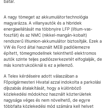
batár.
A nagy tömeget az akkumulátortechnológia
magyarázza. A villanyautók és a hibridek
energiaellátását ma többnyire LFP (lítium-vas-
foszfát) és az NMC (nikkel-mangán-kobalt)
rendszerű lítiumion-akkumulátor biztosítják. Ezek a
VW és Ford által használt MEB padlólemezre
épített, tömegmodellnek tekinthető elektromos
autók szinte teljes padlószerkezetét elfoglalják, de
más konstrukcióknál is ez a jellemző.
A Telex kérdéseire adott válaszában a
Főpolgármesteri Hivatal azzal indokolta a parkolási
díjszabás átalakítását, hogy a különböző
közlekedési módokhoz használt közterületek
nagysága véges és nem növelhető, de egyre
többfajta közlekedési mód számára kell helyet