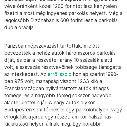
véve óránként közel 1200 forintot lesz kénytelen
fizetni a most még ingyenes parkolás helyett. Még a
legolcsóbb D zónában is 600 forint lesz a parkolás
dupla óradíja.
Párizsban népszavazást tartottak, mielőtt
bevezették a nehéz autók háromszoros parkolási
díját, és bár a részvételi arány 10 százalék alatti
volt, a szavazás résztvevőinek többsége támogatta
az intézkedést. Az
erről szóló
honlap szerint 1990-
ben 975 volt, manapság viszont 1233 kiló a
Franciaországban nyilvántartott autók átlagos
tömege, és a nagyobb tömeg sokszor nagyobb
alapterülettel is jár. A nagy autók olykor
Budapesten sem férnek el egy parkolóhelyen, vagy
elfoglalják a járda egy részét, amikor halszálkás
kialakítású helyen állnak meg. Egy korábbi