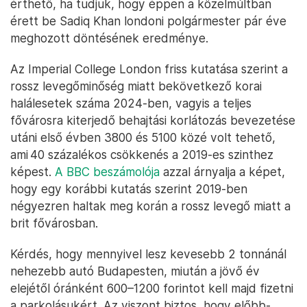
érthető, ha tudjuk, hogy éppen a közelmúltban
érett be Sadiq Khan londoni polgármester pár éve
meghozott döntésének eredménye.
Az Imperial College London friss kutatása szerint a
rossz levegőminőség miatt bekövetkező korai
halálesetek száma 2024-ben, vagyis a teljes
fővárosra kiterjedő behajtási korlátozás bevezetése
utáni első évben 3800 és 5100 közé volt tehető,
ami 40 százalékos csökkenés a 2019-es szinthez
képest.
A BBC beszámolója
azzal árnyalja a képet,
hogy egy korábbi kutatás szerint 2019-ben
négyezren haltak meg korán a rossz levegő miatt a
brit fővárosban.
Kérdés, hogy mennyivel lesz kevesebb 2 tonnánál
nehezebb autó Budapesten, miután a jövő év
elejétől óránként 600–1200 forintot kell majd fizetni
a parkolásukért. Az viszont biztos, hogy előbb-