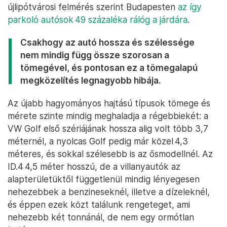
újlipótvárosi felmérés szerint Budapesten
az így
parkoló autósok 49 százaléka rálóg a járdára
.
Csakhogy az autó hossza és szélessége
nem mindig függ össze szorosan a
tömegével, és pontosan ez a tömegalapú
megközelítés legnagyobb hibája.
Az újabb hagyományos hajtású típusok tömege és
mérete szinte mindig meghaladja a régebbiekét: a
VW Golf első szériájának hossza alig volt több 3,7
méternél, a nyolcas Golf pedig már közel 4,3
méteres, és sokkal szélesebb is az ősmodellnél. Az
ID.4 4,5 méter hosszú, de a villanyautók az
alapterületüktől függetlenül mindig lényegesen
nehezebbek a benzineseknél, illetve a dízeleknél,
és éppen ezek közt találunk rengeteget, ami
nehezebb két tonnánál, de nem egy ormótlan