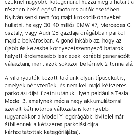
ezeknél nagyobb kategóriánál húzza meg a határt a
részben belső égésű motoros autók esetében.
Nyilván senki nem fog majd krokodilkönnyeket
hullatni, ha egy 30-40 milliós BMW X7, Mercedes G
osztály, vagy Audi Q8 gazdája drágábban parkol
majd a belvárosban. A gond inkább az, hogy az
újabb és kevésbé környezetszennyező batárok
helyett érdemesebb lesz ezek korábbi generációit
választani, mert azok sokszor beférnek 2 tonna alá.
A villanyautók között találunk olyan típusokat is,
amelyek népszerűek, és nem kell majd kétszeres
parkolási díjat fizetni utánuk. Ilyen például a Tesla
Model 3, amelynek még a nagy akkumulátorral
szerelt kétmotoros változata is könnyebb
(ugyanakkor a Model Y legdrágább kivitelei már
átbillennek a kétszeres parkolási díjra
kárhoztatottak kategóriájába).