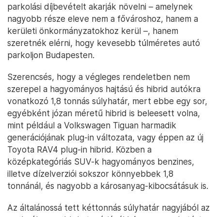
parkolási díjbevételt akarják növelni – amelynek
nagyobb része eleve nem a fővároshoz, hanem a
kerületi önkormányzatokhoz kerül –, hanem
szeretnék elérni, hogy kevesebb túlméretes autó
parkoljon Budapesten.
Szerencsés, hogy a végleges rendeletben nem
szerepel a hagyományos hajtású és hibrid autókra
vonatkozó 1,8 tonnás súlyhatár, mert ebbe egy sor,
egyébként józan méretű hibrid is beleesett volna,
mint például a Volkswagen Tiguan harmadik
generációjának plug-in változata, vagy éppen az új
Toyota RAV4 plug-in hibrid. Közben a
középkategóriás SUV-k hagyományos benzines,
illetve dízelverziói sokszor könnyebbek 1,8
tonnánál, és nagyobb a károsanyag-kibocsátásuk is.
Az általánossá tett kéttonnás súlyhatár nagyjából az