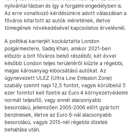
nyilvántartásban és így a forgalmi engedélyben is.
Az erre vonatkozó kérdésünkre adott válaszában a
főváros kitartott az autók méretének, illetve
tömegének növekedésével kapcsolatos érvelésnél.
A politikai karrierjét kockáztatta London
polgármestere, Sadiq Khan, amikor 2021-ben
először a brit főváros belső részéből, két évvel
később London teljes területéről kiűzte a régebbi,
magas károsanyag-kibocsátású autókat. Az
úgynevezett ULEZ (Ultra Low Emission Zone)
szabály szerint napi 12,5 fontot, vagyis körülbelül 5
ezer forintot kell fizetni az Euro 4 környezetvédelmi
normát teljesítő, vagy ennél alacsonyabb
besorolású, jellemzően 2005-2006 előtt gyártott
benzinesek, illetve az Euro 6-nál alacsonyabb
besorolású, vagyis 2015-nél régebbi dízelek
behajtása után.