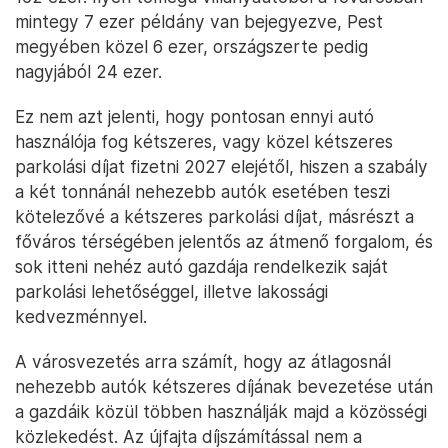
mintegy 7 ezer példány van bejegyezve, Pest
megyében közel 6 ezer, országszerte pedig
nagyjából 24 ezer.
Ez nem azt jelenti, hogy pontosan ennyi autó
használója fog kétszeres, vagy közel kétszeres
parkolási díjat fizetni 2027 elejétől, hiszen a szabály
a két tonnánál nehezebb autók esetében teszi
kötelezővé a kétszeres parkolási díjat, másrészt a
főváros térségében jelentős az átmenő forgalom, és
sok itteni nehéz autó gazdája rendelkezik saját
parkolási lehetőséggel, illetve lakossági
kedvezménnyel.
A városvezetés arra számít, hogy az átlagosnál
nehezebb autók kétszeres díjának bevezetése után
a gazdáik közül többen használják majd a közösségi
közlekedést. Az újfajta díjszámítással nem a