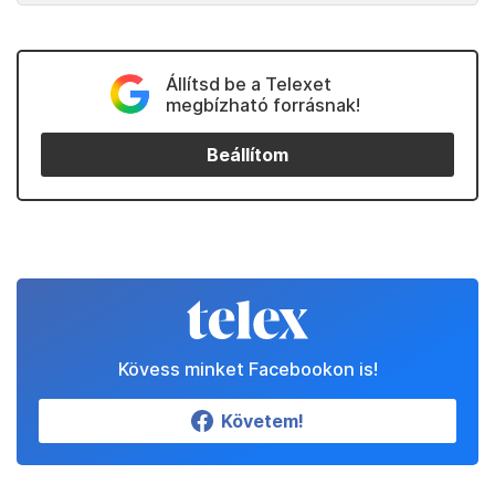
Állítsd be a Telexet
megbízható forrásnak!
Beállítom
Kövess minket Facebookon is!
Követem!