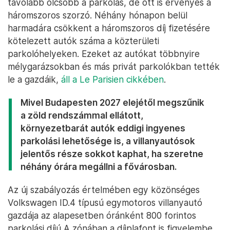
távolabb olcsóbb a parkolás, de ott is érvényes a
háromszoros szorzó. Néhány hónapon belül
harmadára csökkent a háromszoros díj fizetésére
kötelezett autók száma a közterületi
parkolóhelyeken. Ezeket az autókat többnyire
mélygarázsokban és más privát parkolókban tették
le a gazdáik,
áll a Le Parisien cikkében
.
Mivel Budapesten 2027 elejétől megszűnik
a zöld rendszámmal ellátott,
környezetbarát autók eddigi ingyenes
parkolási lehetősége is, a villanyautósok
jelentős része sokkot kaphat, ha szeretne
néhány órára megállni a fővárosban.
Az új szabályozás értelmében egy közönséges
Volkswagen ID.4 típusú egymotoros villanyautó
gazdája az alapesetben óránként 800 forintos
parkolási díjú A zónában a díjplafont is figyelembe