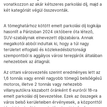
vonatkozzon az akár kétszeres parkolási díj, majd a
két kategóriát végül összevonták.
A tömeghatárhoz kötött emelt parkolási díj logikája
hasonlít a Párizsban 2024 októbere óta létező,
SUV-szabálynak elnevezett díjszabásra. Annak
megalkotói abból indultak ki, hogy a túl nagy
területet elfoglaló és közlekedésbiztonsági
szempontból is aggályos városi terepjárók általában
nehezebbek az átlagnál.
Az ottani városvezetés szerint eredményes lett az
1,6 tonnás vagy ennél nagyobb tömegű belsőégésű
motoros, illetve 2 tonnás vagy nehezebb
villanyautókra kiszabott óránként 6 euróról 18-ra
emelt parkolási díj bevezetése. Ezek az összegek a
város belső kerületeiben érvényesek, a központtól