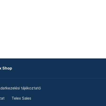
x Shop
datkezelési tájékoztató
zat
Telex Sales