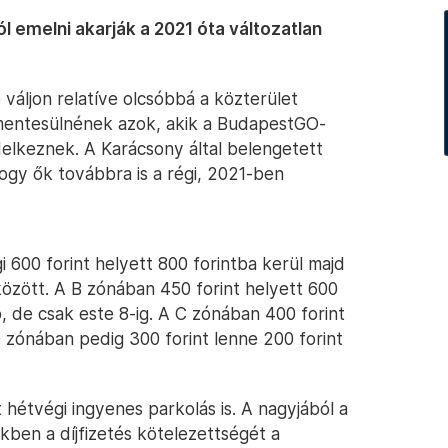
ól emelni akarják a 2021 óta változatlan
e váljon relatíve olcsóbbá a közterület
l mentesülnének azok, akik a BudapestGO-
ndelkeznek. A Karácsony által belengetett
ogy ők továbbra is a régi, 2021-ben
i 600 forint helyett 800 forintba kerül majd
között. A B zónában 450 forint helyett 600
p, de csak este 8-ig. A C zónában 400 forint
A D zónában pedig 300 forint lenne 200 forint
étvégi ingyenes parkolás is. A nagyjából a
kben a díjfizetés kötelezettségét a