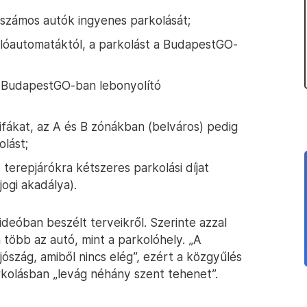
számos autók ingyenes parkolását;
óautomatáktól, a parkolást a BudapestGO-
 BudapestGO-ban lebonyolító
rifákat, az A és B zónákban (belváros) pedig
olást;
terepjárókra kétszeres parkolási díjat
ogi akadálya).
videóban beszélt terveikről. Szerinte azzal
több az autó, mint a parkolóhely. „A
ószág, amiből nincs elég”, ezért a közgyűlés
rkolásban „levág néhány szent tehenet”.