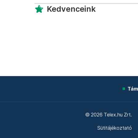
Kedvenceink
Tám
© 2026 Telex.hu Zrt.
Sütitájékoztató