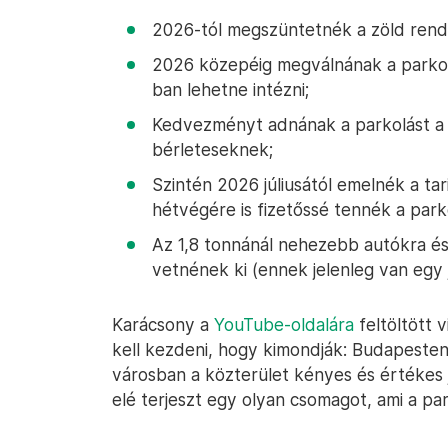
2026-tól megszüntetnék a zöld rend
2026 közepéig megválnának a parkol
ban lehetne intézni;
Kedvezményt adnának a parkolást a
bérleteseknek;
Szintén 2026 júliusától emelnék a ta
hétvégére is fizetőssé tennék a park
Az 1,8 tonnánál nehezebb autókra és 
vetnének ki (ennek jelenleg van egy j
Karácsony a
YouTube-oldalára
feltöltött 
kell kezdeni, hogy kimondják: Budapesten 
városban a közterület kényes és értékes j
elé terjeszt egy olyan csomagot, ami a pa