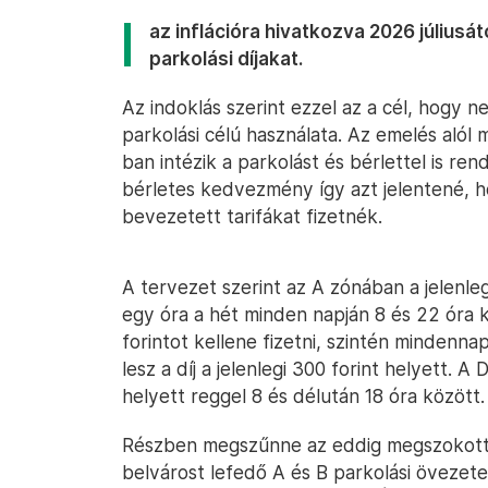
az inflációra hivatkozva 2026 júliusát
parkolási díjakat.
Az indoklás szerint ezzel az a cél, hogy n
parkolási célú használata. Az emelés aló
ban intézik a parkolást és bérlettel is re
bérletes kedvezmény így azt jelentené, h
bevezetett tarifákat fizetnék.
A tervezet szerint az A zónában a jelenleg
egy óra a hét minden napján 8 és 22 óra 
forintot kellene fizetni, szintén mindenna
lesz a díj a jelenlegi 300 forint helyett. 
helyett reggel 8 és délután 18 óra között.
Részben megszűnne az eddig megszokott h
belvárost lefedő A és B parkolási övezete