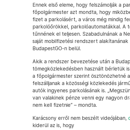
Ennek első eleme, hogy felszámolják a p
főpolgármester azt mondta, hogy miközbe
fizet a parkolásért, a város még mindig f
parkolóőrökkel, parkolóautomatákkal. A t
tűnnének el teljesen. Szabadulnának a Nem
saját mobilfizetési rendszert alakítanána
BudapestGO-n belül.
Akik a rendszer bevezetése után a Budape
tömegközlekedésben használt bérletük is
a főpolgármester szerint ösztönözhetné 
felszálljanak a közösségi közlekedés járm
autók ingyenes parkolásának is. „Megszün
van valakinek pénze venni egy nagyon dr
nem kell fizetnie” – mondta.
Karácsony erről nem beszélt videójában,
kiderül az is, hogy