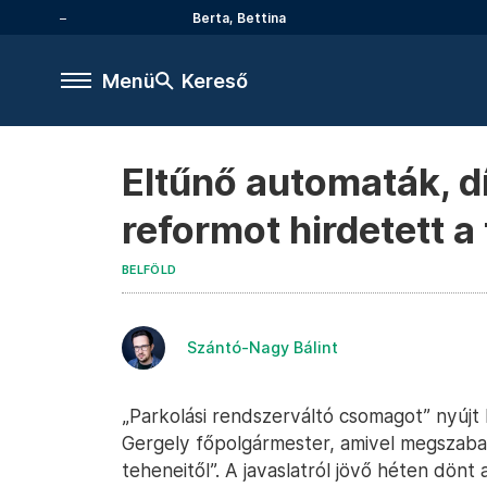
Berta, Bettina
Menü
Kereső
Eltűnő automaták, d
reformot hirdetett 
BELFÖLD
Szántó-Nagy Bálint
„Parkolási rendszerváltó csomagot” nyújt
Gergely főpolgármester, amivel megszabad
teheneitől”. A javaslatról jövő héten dönt 