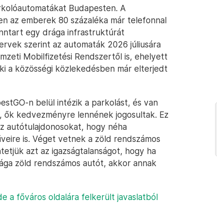
arkolóautomatákat Budapesten. A
n az emberek 80 százaléka már telefonnal
enntart egy drága infrastruktúrát
ervek szerint az automaták 2026 júliusára
zeti Mobilfizetési Rendszertől is, ehelyett
k ki a közösségi közlekedésben már elterjedt
stGO-n belül intézik a parkolást, és van
, ők kedvezményre lennének jogosultak. Ez
az autótulajdonosokat, hogy néha
űveire is. Véget vetnek a zöld rendszámos
tetjük azt az igazságtalanságot, hogy ha
ága zöld rendszámos autót, akkor annak
de a főváros oldalára felkerült javaslatból