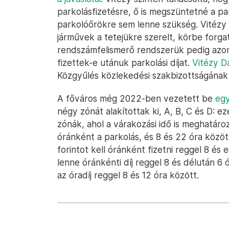
parkolásfizetésre, ő is megszüntetné a p
parkolóőrökre sem lenne szükség. Vitézy 
járművek a tetejükre szerelt, körbe forga
rendszámfelismerő rendszerük pedig azono
fizettek-e utánuk parkolási díjat.
Vitézy D
Közgyűlés közlekedési szakbizottságának ül
A főváros még 2022-ben vezetett be
egy
négy zónát alakítottak ki, A, B, C és D: e
zónák, ahol a várakozási idő is meghatáro
óránként a parkolás, és 8 és 22 óra között
forintot kell óránként fizetni reggel 8 és
lenne óránkénti díj reggel 8 és délután 6
az óradíj reggel 8 és 12 óra között.