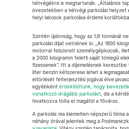
hétvégékre is megtartanák. „Általános ta
övezetekben a hétvégi parkolási helyzet e
helyi lakosok parkolása érdemi korlátokba 
Szintén újdonság, hogy az 1,8 tonnánál n
parkolási díjat vetnének ki. „Az 1800 kilo
motorral felszerelt személygépkocsik, il
a 2000 kilogramm feletti saját tömegű ele
fizessenek”. Itt a díjemelésnek keresztbe
liter benzin kétszerese lehet a legmagasa
eltörlését felterjesztési jogával élve jav
egyébként
érdeklődtünk, hogy bevezetik
vonatkozó drágább parkolást
, de a kérd
hivatkozva tolta el magától a főváros.
A parkolás ma kiemelten népszerű téma a 
néhány órával jelentek meg a Podmanicz
a javaslatai
. Vitézy szintén tanácsolta, hog