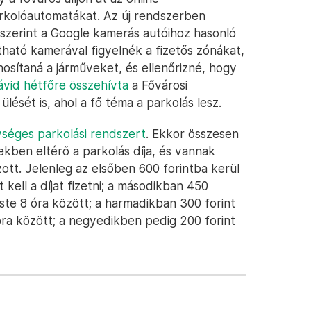
arkolóautomatákat. Az új rendszerben
szerint a Google kamerás autóihoz hasonló
tható kamerával figyelnék a fizetős zónákat,
sítaná a járműveket, és ellenőrizné, hogy
ávid hétfőre összehívta
a Fővárosi
ését is, ahol a fő téma a parkolás lesz.
séges parkolási rendszert
. Ekkor összesen
zekben eltérő a parkolás díja, és vannak
zott. Jelenleg az elsőben 600 forintba kerül
 kell a díjat fizetni; a másodikban 450
 este 8 óra között; a harmadikban 300 forint
 óra között; a negyedikben pedig 200 forint