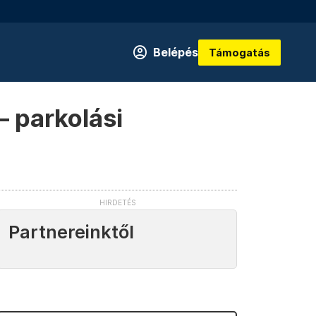
Belépés
Támogatás
 parkolási
Partnereinktől