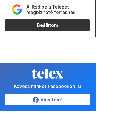
Állítsd be a Telexet
megbízható forrásnak!
Beállítom
Kövess minket Facebookon is!
Követem!