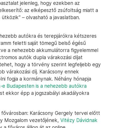
pasztalat jelenleg, hogy ezekben az
lkeserítő: az elképesztő zsúfoltság miatt a
ütközik” – olvasható a javaslatban.
ehezebb autókra és terepjárókra kétszeres
gramm feletti saját tömegű belső égésű
letve a nehezebb akkumulátorra figyelemmel
ktromos autók dupla várakozási díjat
 tehet, hogy a törvény szerint legfeljebb egy
bb várakozási díj. Karácsony ennek
asolni fogja a kormánynak. Néhány hónapja
-e Budapesten is a nehezebb autókra
ést ekkor épp a jogszabályi akadályokra
fővárosban: Karácsony Gergely tervei előtt
ky Mozgalom vezetőjének,
Vitézy Dávidnak
y a főváros álljon át az online