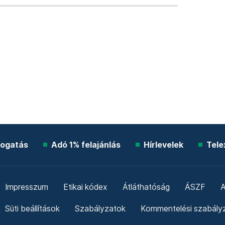
ogatás
Adó 1% felajánlás
Hírlevelek
Tele
Impresszum
Etikai kódex
Átláthatóság
ÁSZF
A
Süti beállítások
Szabályzatok
Kommentelési szabály