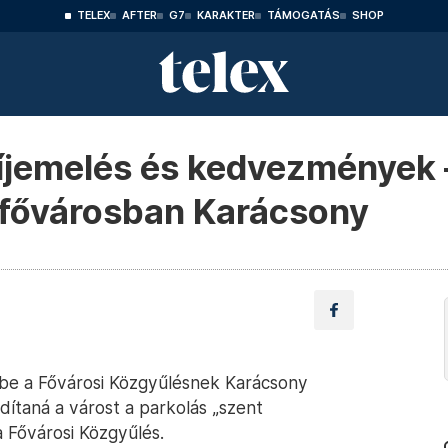
TELEX
AFTER
G7
KARAKTER
TÁMOGATÁS
SHOP
íjemelés és kedvezmények –
a fővárosban Karácsony
 be a Fővárosi Közgyűlésnek Karácsony
ítaná a várost a parkolás „szent
a Fővárosi Közgyűlés.