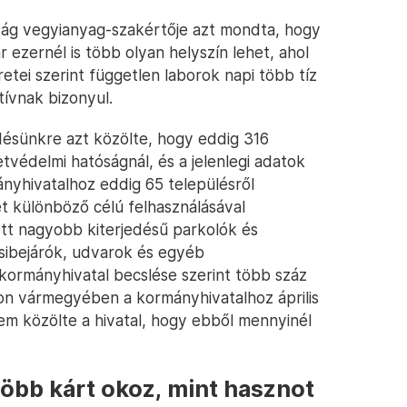
ág vegyianyag-szakértője azt mondta, hogy
r ezernél is több olyan helyszín lehet, ahol
etei szerint független laborok napi több tíz
tívnak bizonyul.
ésünkre azt közölte, hogy eddig 316
védelmi hatóságnál, és a jelenlegi adatok
mányhivatalhoz eddig 65 településről
t különböző célú felhasználásával
ött nagyobb kiterjedésű parkolók és
csibejárók, udvarok és egyéb
kormányhivatal becslése szerint több száz
on vármegyében a kormányhivatalhoz április
em közölte a hivatal, hogy ebből mennyinél
több kárt okoz, mint hasznot