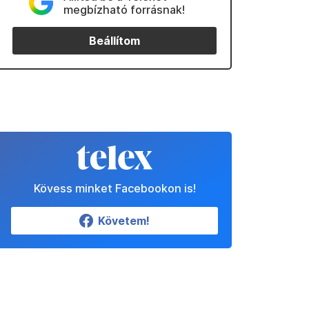
megbízható forrásnak!
Beállítom
Kövess minket Facebookon is!
Követem!