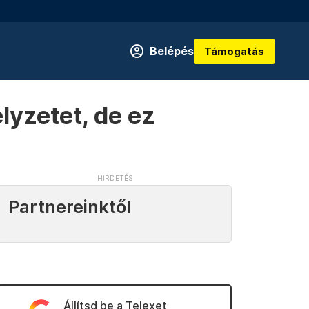
Belépés
Támogatás
yzetet, de ez
Partnereinktől
Állítsd be a Telexet