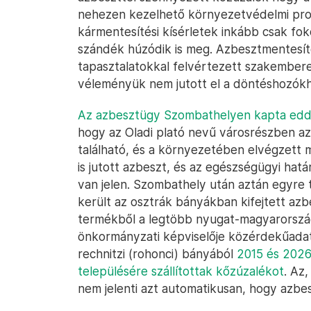
nehezen kezelhető környezetvédelmi prob
kármentesítési kísérletek inkább csak fo
szándék húzódik is meg. Azbesztmentesíté
tapasztalatokkal felvértezett szakemberek
véleményük nem jutott el a döntéshozók
Az azbesztügy Szombathelyen kapta eddi
hogy az Oladi plató nevű városrészben a
található, és a környezetében elvégzett
is jutott azbeszt, és az egészségügyi ha
van jelen. Szombathely után aztán egyre t
került az osztrák bányákban kifejtett az
termékből a legtöbb nyugat-magyarorszá
önkormányzati képviselője közérdekűadat-
rechnitzi (rohonci) bányából
2015 és 2026
településére szállítottak kőzúzalékot
. Az
nem jelenti azt automatikusan, hogy azbe