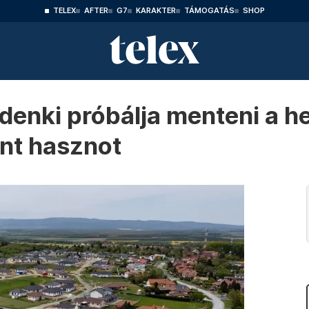
TELEX
AFTER
G7
KARAKTER
TÁMOGATÁS
SHOP
nki próbálja menteni a hel
int hasznot