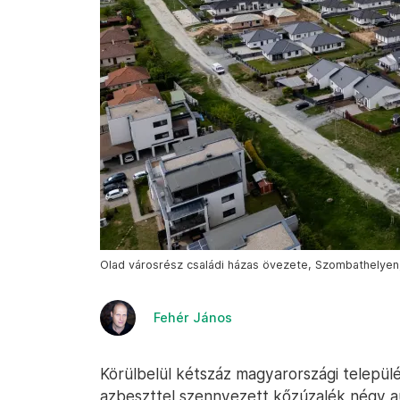
Olad városrész családi házas övezete, Szombathelyen, 
Fehér János
Körülbelül kétszáz magyarországi települé
azbeszttel szennyezett kőzúzalék négy a