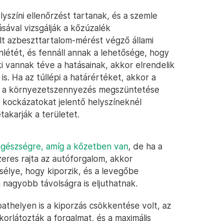
lyszíni ellenőrzést tartanak, és a szemle
sával vizsgálják a kőzúzalék
ált azbeszttartalom-mérést végző állami
enlétét, és fennáll annak a lehetősége, hogy
i vannak téve a hatásainak, akkor elrendelik
s. Ha az túllépi a határértéket, akkor a
dít a környezetszennyezés megszüntetése
kockázatokat jelentő helyszíneknél
takarják a területet.
egészségre, amíg a kőzetben van
, de ha a
eres rajta az autóforgalom, akkor
élye, hogy kiporzik, és a levegőbe
 nagyobb távolságra is eljuthatnak.
thelyen is a kiporzás csökkentése volt, az
korlátozták a forgalmat, és a maximális