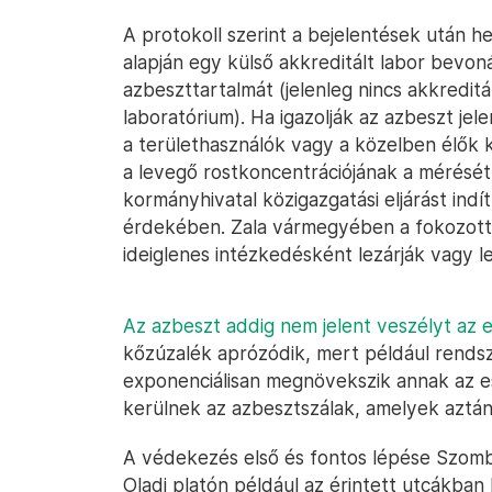
A protokoll szerint a bejelentések után he
alapján egy külső akkreditált labor bevoná
azbeszttartalmát (jelenleg nincs akkredit
laboratórium). Ha igazolják az azbeszt jel
a területhasználók vagy a közelben élők k
a levegő rostkoncentrációjának a mérését i
kormányhivatal közigazgatási eljárást in
érdekében. Zala vármegyében a fokozott 
ideiglenes intézkedésként lezárják vagy le
Az azbeszt addig nem jelent veszélyt az 
kőzúzalék aprózódik, mert például rendsz
exponenciálisan megnövekszik annak az es
kerülnek az azbesztszálak, amelyek aztán
A védekezés első és fontos lépése Szomba
Oladi platón például az érintett utcákban 