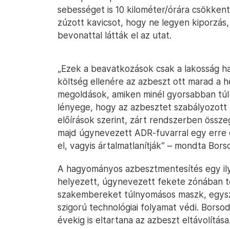
sebességet is 10 kilométer/órára csökkente
zúzott kavicsot, hogy ne legyen kiporzás
bevonattal látták el az utat.
„Ezek a beavatkozások csak a lakosság han
költség ellenére az azbeszt ott marad a h
megoldások, amiken minél gyorsabban túl 
lényege, hogy az azbesztet szabályozott 
előírások szerint, zárt rendszerben össz
majd úgynevezett ADR-fuvarral egy erre 
el, vagyis ártalmatlanítják” – mondta Bor
A hagyományos azbesztmentesítés egy il
helyezett, úgynevezett fekete zónában tör
szakembereket túlnyomásos maszk, egysz
szigorú technológiai folyamat védi. Borso
évekig is eltartana az azbeszt eltávolítása