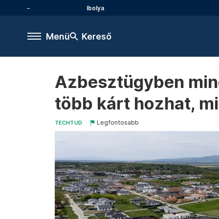
Ibolya
Menü
Kereső
Azbesztügyben minde
több kárt hozhat, m
Legfontosabb
TECHTUD