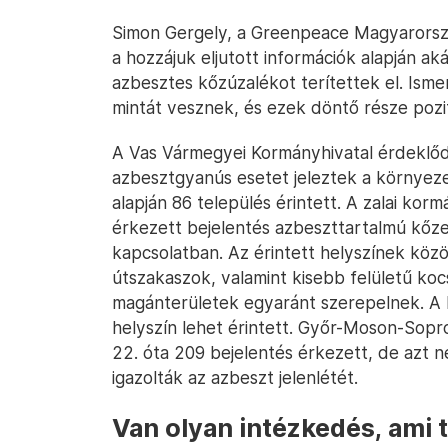
Simon Gergely, a Greenpeace Magyarorsz
a hozzájuk eljutott információk alapján aká
azbesztes kőzúzalékot terítettek el. Ismer
mintát vesznek, és ezek döntő része pozi
A Vas Vármegyei Kormányhivatal érdeklőd
azbesztgyanús esetet jeleztek a környezet
alapján 86 település érintett. A zalai kor
érkezett bejelentés azbeszttartalmú kőze
kapcsolatban. Az érintett helyszínek köz
útszakaszok, valamint kisebb felületű ko
magánterületek egyaránt szerepelnek. A 
helyszín lehet érintett. Győr-Moson-Sopr
22. óta 209 bejelentés érkezett, de azt n
igazolták az azbeszt jelenlétét.
Van olyan intézkedés, ami 