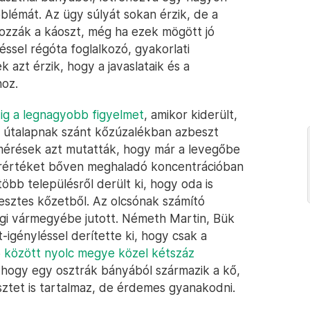
lémát. Az ügy súlyát sokan érzik, de a
kozzák a káoszt, még ha ezek mögött jó
ssel régóta foglalkozó, gyakorlati
 azt érzik, hogy a javaslataik és a
hoz.
g a legnagyobb figyelmet
, amikor kiderült,
z útalapnak szánt kőzúzalékban azbeszt
 mérések azt mutatták, hogy már a levegőbe
tárértéket bőven meghaladó koncentrációban
öbb településről derült ki, hogy oda is
besztes kőzetből. Az olcsónak számító
gi vármegyébe jutott. Németh Martin, Bük
igényléssel derítette ki, hogy csak a
 között nyolc megye közel kétszáz
, hogy egy osztrák bányából származik a kő,
sztet is tartalmaz, de érdemes gyanakodni.