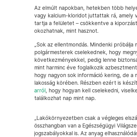
Az elmúlt napokban, hetekben több helyen
vagy kalcium-kloridot juttattak rá, amel
tartja a felületet – csökkentve a kiporzás
okozhatnak, mint hasznot.
„Sok az ellentmondás. Mindenki próbálja 
polgármesterek cselekednek, hogy megny
következményekkel, pedig lenne biztonsá
mint harminc éve foglalkozik azbesztment
hogy nagyon sok információ kering, de a me
lakosság körében. Részben ezért is kész
arról
, hogy hogyan kell cselekedni, viselk
találkozhat nap mint nap.
„Lakókörnyezetben csak a végleges elszál
összhangban van a Egészségügyi Világszer
jogszabályokkal is. Az anyag elhasználódá