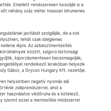
tték. Emellett rendszeresen locsolják is a
, sőt néhány száz méter hosszan bitumenes
gulatának javítását szolgálják, de a sok
elyszínen, tehát csak ideiglenes
kellene lépni. Az azbesztmentesítés
körülmények között, szigorú biztonsági
egyűjtik, kiporzásmentesen becsomagolják,
engedéllyel rendelkező lerakóban helyezik
sody Gábor, a Drycon Hungary Kft. vezetője.
yen helyzetben negatív nyomás alá
ténik zsiliprendszerrel, ahol a
er használatos védőruha és a kötelező,
dy szerint ezzel a mentesítési módszerrel
.