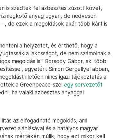
 is szedtek fel azbesztes zúzott követ,
y vízmegkötő anyag ugyan, de nedvesen
t –, de ezek a megoldások akár több kárt is
menteni a helyzetet, és érthető, hogy a
ugtassák a lakosságot, de nem számolnak a
gos megoldás is.” Borsody Gábor, aki több
esítéssel, egyetért Simon Gergellyel abban,
goldást illetően nincs igazi tájékoztatás a
ítettek a Greenpeace-szel
egy sorvezetőt
edni, ha valaki azbesztes anyaggal
lítás az elfogadható megoldás, ami
vezet ajánlásával és a hatályos magyar
sának mértékén múlik, hogy ezt mikor kell