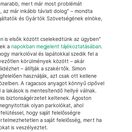
hamarabb, mert már most problémát
t, az már inkább távlati dolog” – mondta
gáltatók és Gyártók Szövetségének elnöke,
n is elsők között cselekedtünk az ügyben”
nek a
napokban megjelent tájékoztatásában
.
ogy markolóval és lapátokkal szedik fel a
vezőtlen körülmények között – akár
idézhet – állítják a szakértők. Simon
felelően használják, azt csak ott kellene
 közelben. A ragacsos anyagot könnyű cipővel
 a lakások is mentesítendő hellyé válnak.
is biztonságérzetet keltenek. Ágoston
 megnyitottak olyan parkolókat, ahol
felütéssel, hogy saját felelősségre
rtelmezhetetlen a saját felelősség, mert ha
okat is veszélyeztet.