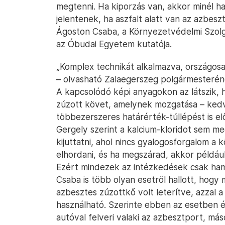
megtenni. Ha kiporzás van, akkor minél 
jelentenek, ha aszfalt alatt van az azbesz
Ágoston Csaba, a Környezetvédelmi Szol
az Óbudai Egyetem kutatója.
„Komplex technikát alkalmazva, országosa
– olvasható Zalaegerszeg polgármesteré
A kapcsolódó képi anyagokon az látszik, h
zúzott követ, amelynek mozgatása – ked
többezerszeres határérték-túllépést is elő
Gergely szerint a kalcium-kloridot sem meg
kijuttatni, ahol nincs gyalogosforgalom a
elhordani, és ha megszárad, akkor például
Ezért mindezek az intézkedések csak ham
Csaba is több olyan esetről hallott, hogy
azbesztes zúzottkő volt leterítve, azzal a 
használható. Szerinte ebben az esetben é
autóval felveri valaki az azbesztport, más