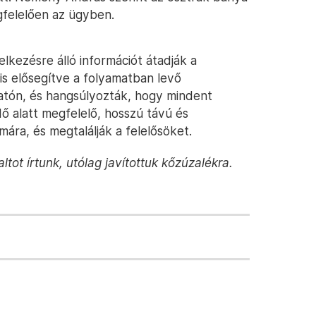
gfelelően az ügyben.
lkezésre álló információt átadják a
s elősegítve a folyamatban levő
tatón, és hangsúlyozták, hogy mindent
ő alatt megfelelő, hosszú távú és
ára, és megtalálják a felelősöket.
tot írtunk, utólag javítottuk kőzúzalékra.