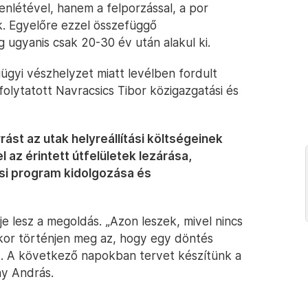
nlétével, hanem a felporzással, a por
k. Egyelőre ezzel összefüggő
ugyanis csak 20-30 év után alakul ki.
gyi vészhelyzet miatt levélben fordult
olytatott Navracsics Tibor közigazgatási és
rást az utak helyreállítási költségeinek
 az érintett útfelületek lezárása,
si program kidolgozása és
je lesz a megoldás. „Azon leszek, mivel nincs
kor történjen meg az, hogy egy döntés
ják. A következő napokban tervet készítünk a
y András.