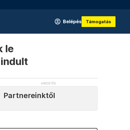
Belépés
Támogatás
 le
indult
Partnereinktől