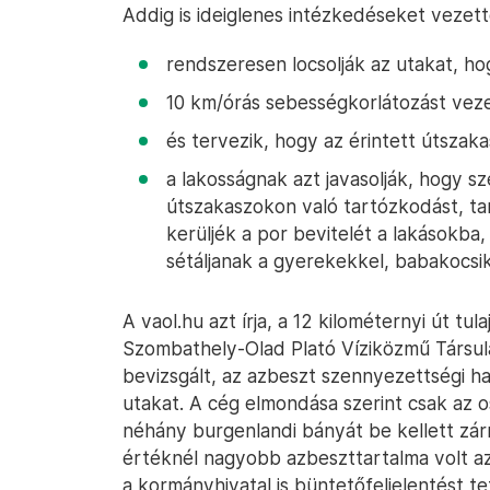
Addig is ideiglenes intézkedéseket veze
rendszeresen locsolják az utakat, h
10 km/órás sebességkorlátozást vez
és tervezik, hogy az érintett útsza
a lakosságnak azt javasolják, hogy s
útszakaszokon való tartózkodást, tar
kerüljék a por bevitelét a lakásokba
sétáljanak a gyerekekkel, babakocsikk
A vaol.hu azt írja, a 12 kilométernyi út tu
Szombathely-Olad Plató Víziközmű Társulat
bevizsgált, az azbeszt szennyezettségi hat
utakat. A cég elmondása szerint csak az o
néhány burgenlandi bányát be kellett zár
értéknél nagyobb azbeszttartalma volt az
a kormányhivatal is büntetőfeljelentést t