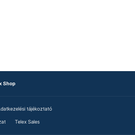
x Shop
datkezelési tájékoztató
zat
Telex Sales