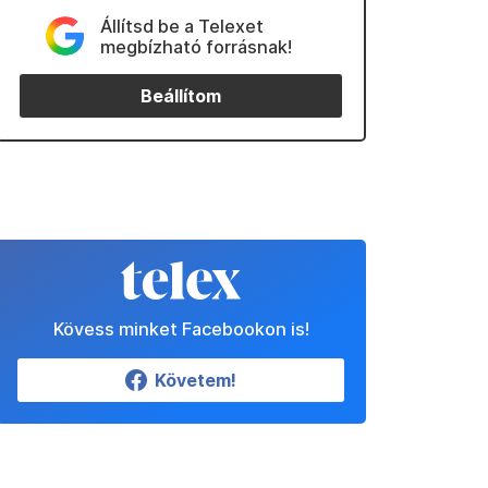
Állítsd be a Telexet
megbízható forrásnak!
Beállítom
Kövess minket Facebookon is!
Követem!