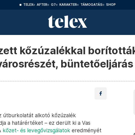
TELEX
AFTER
G7
KARAKTER
TÁMOGATÁS
SHOP
ett kőzúzalékkal borították
árosrészét, büntetőeljárás 
z útburkolatát alkotó kőzúzalék
a a határértéket – ez derült ki a Vas
 A
kőzet- és levegővizsgálatok
eredményét