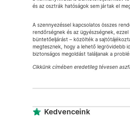
és az osztrák hatóságok sem jártak el me
A szennyezéssel kapcsolatos összes rende
rendőrségnek és az ügyészségnek, ezzel i
büntetőeljárást – közölték a sajtótájékoz
megtesznek, hogy a lehető legrövidebb id
biztonságos megoldást találjanak a problém
Cikkünk címében eredetileg tévesen aszfal
Kedvenceink