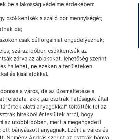
ttek be a lakosság védelme érdekében:
ogy csökkentsék a szálló por mennyiségét;
etnek be;
kaszokon csak célforgalmat engedélyeznek;
zeles, száraz időben csökkentsék az
tsák zárva az ablakokat, lehetőség szerint
, és ha lehet, ne ezeken a területeken
al és kisállatokkal.
lajdonosa a város, de az üzemeltetése a
 feladata, akik „az osztrák hatóságok által
árérték alatti anyagokkal” töltötték fel az
sztrák hírekből értesültek arról, hogy
ni az utóbbi időben, mert a megengedett
 ott bányászott anyagnak. Ezért a város és
ett. Nemény András szerint az osztrák bánya