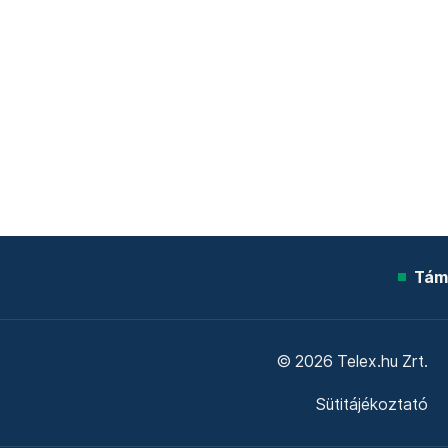
Tám
© 2026 Telex.hu Zrt.
Sütitájékoztató