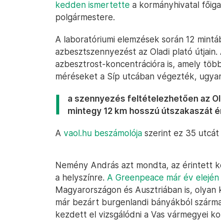
kedden ismertette
a kormányhivatal főig
polgármestere.
A laboratóriumi elemzések során 12 mintá
azbesztszennyezést az Oladi plató útjain. 
azbesztrost-koncentrációra is, amely töb
méréseket a Síp utcában végezték, ugya
a szennyezés feltételezhetően az Ol
mintegy 12 km hosszú útszakaszát éri
A
vaol.hu beszámolója
szerint ez 35 utcát 
Nemény András azt mondta, az érintett k
a helyszínre.
A Greenpeace már év elején 
Magyarországon és Ausztriában is, olyan 
már bezárt burgenlandi bányákból származ
kezdett el vizsgálódni a Vas vármegyei ko