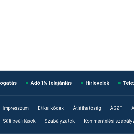
ogatás
Adó 1% felajánlás
Hírlevelek
Tele
Impresszum
Etikai kódex
Átláthatóság
ÁSZF
A
Süti beállítások
Szabályzatok
Kommentelési szabály