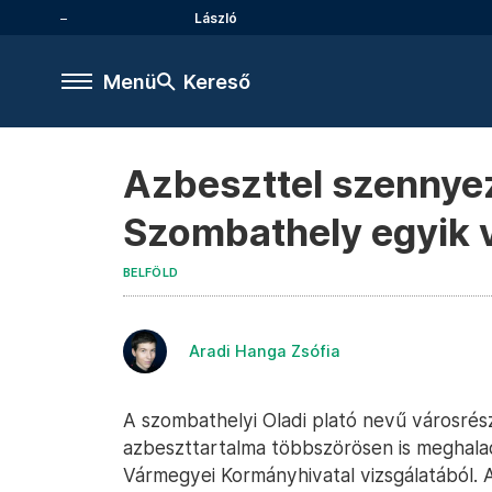
László
Menü
Kereső
Azbeszttel szennyez
Szombathely egyik v
BELFÖLD
Aradi Hanga Zsófia
A szombathelyi Oladi plató nevű városrés
azbeszttartalma többszörösen is meghaladj
Vármegyei Kormányhivatal vizsgálatából.