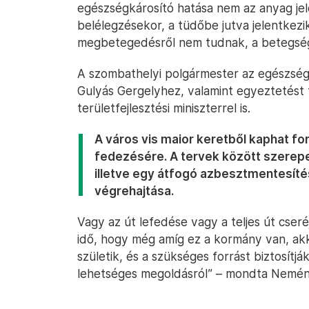
egészségkárosító hatása nem az anyag jele
belélegzésekor, a tüdőbe jutva jelentkezi
megbetegedésről nem tudnak, a betegség 
A szombathelyi polgármester az egészségü
Gulyás Gergelyhez, valamint egyeztetést f
területfejlesztési miniszterrel is.
A város vis maior keretből kaphat for
fedezésére. A tervek között szerepel
illetve egy átfogó azbesztmentesíté
végrehajtása.
Vagy az út lefedése vagy a teljes út cseré
idő, hogy még amíg ez a kormány van, ak
születik, és a szükséges forrást biztosít
lehetséges megoldásról” – mondta Nemén