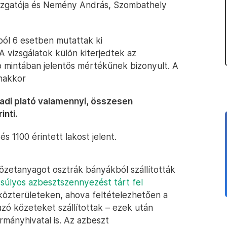
azgatója és Nemény András, Szombathely
ból 6 esetben mutattak ki
A vizsgálatok külön kiterjedtek az
b mintában jelentős mértékűnek bizonyult. A
nakkor
adi plató valamennyi, összesen
nti.
és 1100 érintett lakost jelent.
őzetanyagot osztrák bányákból szállították
súlyos azbesztszennyezést tárt fel
közterületeken, ahova feltételezhetően a
ó kőzeteket szállítottak – ezek után
rmányhivatal is. Az azbeszt