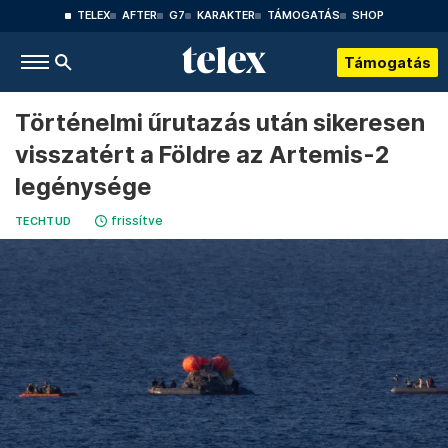
TELEX
AFTER
G7
KARAKTER
TÁMOGATÁS
SHOP
Támogatás
Történelmi űrutazás után sikeresen
visszatért a Földre az Artemis-2
legénysége
frissítve
TECHTUD