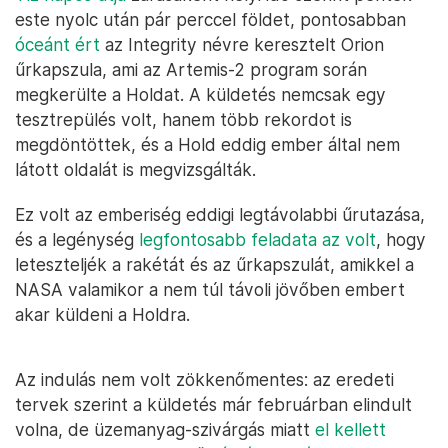
este nyolc után pár perccel földet, pontosabban
óceánt ért
az Integrity névre keresztelt Orion
űrkapszula, ami az Artemis-2 program során
megkerülte a Holdat. A küldetés nemcsak egy
tesztrepülés volt, hanem több rekordot is
megdöntöttek, és a Hold eddig ember által nem
látott oldalát is megvizsgálták.
Ez volt az emberiség eddigi legtávolabbi űrutazása,
és a legénység
legfontosabb feladata az volt
, hogy
leteszteljék a rakétát és az űrkapszulát, amikkel a
NASA valamikor a nem túl távoli jövőben embert
akar küldeni a Holdra.
Az indulás nem volt zökkenőmentes: az eredeti
tervek szerint a küldetés már februárban elindult
volna, de üzemanyag-szivárgás miatt
el kellett