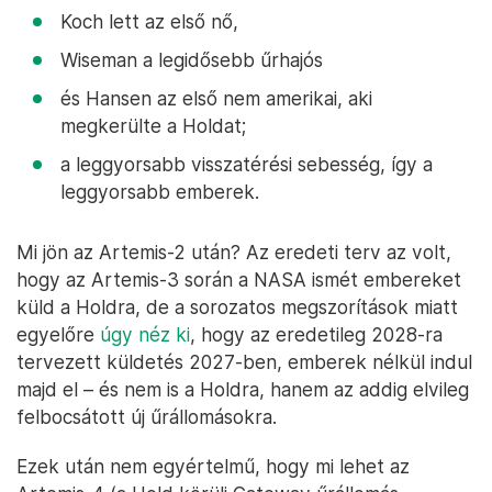
Koch lett az első nő,
Wiseman a legidősebb űrhajós
és Hansen az első nem amerikai, aki
megkerülte a Holdat;
a leggyorsabb visszatérési sebesség, így a
leggyorsabb emberek.
Mi jön az Artemis-2 után? Az eredeti terv az volt,
hogy az Artemis-3 során a NASA ismét embereket
küld a Holdra, de a sorozatos megszorítások miatt
egyelőre
úgy néz ki
, hogy az eredetileg 2028-ra
tervezett küldetés 2027-ben, emberek nélkül indul
majd el – és nem is a Holdra, hanem az addig elvileg
felbocsátott új űrállomásokra.
Ezek után nem egyértelmű, hogy mi lehet az