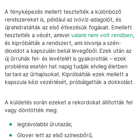
A fényképezés mellett tesztelték a különböző
rendszereket is, például az ivóvíz-adagolót, és
újrahidratálták az első étkezésük fogásait. Emellett
tesztelték a vécét, amivel
valami nem volt rendben
,
és kipróbálták a rendszert, ami kivonja a szén-
dioxidot a kapszulán belüli levegőből. Ezek után az
új űrruhák fel- és levételét is gyakorolták – ezek
probléma esetén hat napig tudják elvileg életben
tartani az űrhajósokat. Kipróbálták ezek mellett a
kapszula kézi vezérlését, próbálgatták a dokkolást.
A küldetés során ezeket a rekordokat állították fel
vagy döntötték meg:
legtávolabbi űrutazás;
Glover lett az első színesbőrű,