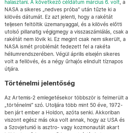
halasztani
.
A következő céldátum március 6. volt
, a
NASA a sikeres „nedves próba” után tűzte ki a
kilövés dátumát. Ez azt jelenti, hogy a rakétát
teljesen feltöltik üzemanyaggal, és a kilövés előtti
utolsó pillanatig végigmegy a visszaszámlálás, csak a
rakétát nem lövik ki. Ez megint csak nem sikerült, a
NASA ismét problémát fedezett fel a rakéta
héliumrendszerében. Végül április elsején sikeres
volt a fellövés, és a négy űrhajós elindult tíznapos
útjára.
Történelmi jelentőség
Az Artemis-2 emlegetésekor többször is felmerült a
„történelmi” szó. Utoljára több mint 50 éve, 1972-
ben járt ember a Holdon, azóta senki. Akkoriban
viszont egész más oka volt annak, hogy az USA és
a Szovjetunió is asztro- vagy kozmonautát akart