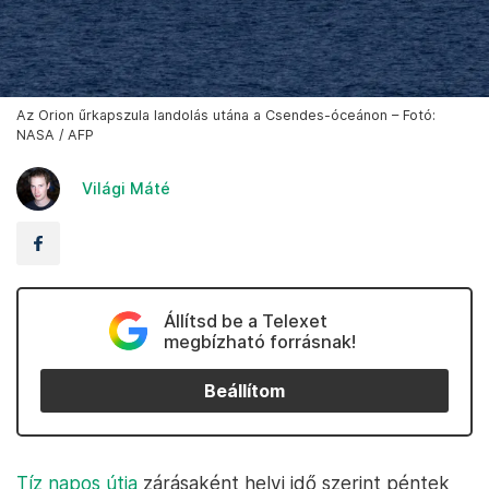
Az Orion űrkapszula landolás utána a Csendes-óceánon – Fotó:
NASA / AFP
Világi Máté
Állítsd be a Telexet
megbízható forrásnak!
Beállítom
Tíz napos útja
zárásaként helyi idő szerint péntek