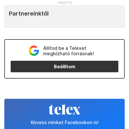
Partnereinktől
Állítsd be a Telexet
megbízható forrásnak!
Beállítom
Kövess minket Facebookon is!