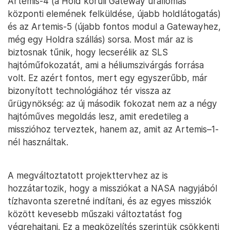
Artemis-4 (a Hold körüli Gateway űrállomás
központi elemének felküldése, újabb holdlátogatás)
és az Artemis-5 (újabb fontos modul a Gatewayhez,
még egy Holdra szállás) sorsa. Most már az is
biztosnak tűnik, hogy lecserélik az SLS
hajtóműfokozatát, ami a héliumszivárgás forrása
volt. Ez azért fontos, mert egy egyszerűbb, már
bizonyított technológiához tér vissza az
űrügynökség: az új második fokozat nem az a négy
hajtóműves megoldás lesz, amit eredetileg a
misszióhoz terveztek, hanem az, amit az Artemis–1-
nél használtak.
A megváltoztatott projekttervhez az is
hozzátartozik, hogy a missziókat a NASA nagyjából
tízhavonta szeretné indítani, és az egyes missziók
között kevesebb műszaki változtatást fog
végrehajtani. Ez a megközelítés szerintük csökkenti