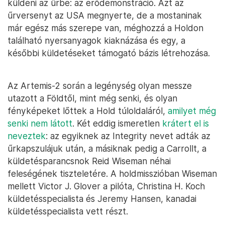
küldeni az űrbe: az erődemonstráció. Azt az
űrversenyt az USA megnyerte, de a mostaninak
már egész más szerepe van, méghozzá a Holdon
található nyersanyagok kiaknázása és egy, a
későbbi küldetéseket támogató bázis létrehozása.
Az Artemis-2 során a legénység olyan messze
utazott a Földtől, mint még senki, és olyan
fényképeket lőttek a Hold túloldaláról,
amilyet még
senki nem látott
. Két eddig ismeretlen
krátert el is
neveztek
: az egyiknek az Integrity nevet adták az
űrkapszulájuk után, a másiknak pedig a Carrollt, a
küldetésparancsnok Reid Wiseman néhai
feleségének tiszteletére. A holdmisszióban Wiseman
mellett Victor J. Glover a pilóta, Christina H. Koch
küldetésspecialista és Jeremy Hansen, kanadai
küldetésspecialista vett részt.