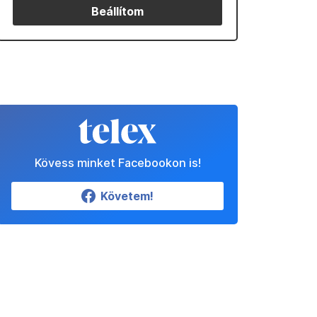
Beállítom
Kövess minket Facebookon is!
Követem!