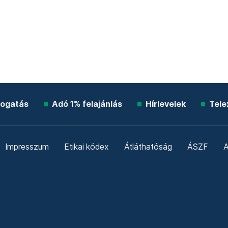
ogatás
Adó 1% felajánlás
Hírlevelek
Tele
Impresszum
Etikai kódex
Átláthatóság
ÁSZF
A
Süti beállítások
Szabályzatok
Kommentelési szabály