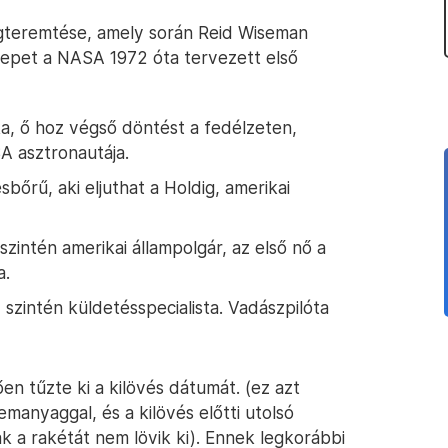
megteremtése, amely során Reid Wiseman
repet a NASA 1972 óta tervezett első
a, ő hoz végső döntést a fedélzeten,
A asztronautája.
esbőrű, aki eljuthat a Holdig, amerikai
szintén amerikai állampolgár, az első nő a
a.
szintén küldetésspecialista. Vadászpilóta
n tűzte ki a kilövés dátumát. (ez azt
zemanyaggal, és a kilövés előtti utolsó
ak a rakétát nem lövik ki). Ennek legkorábbi