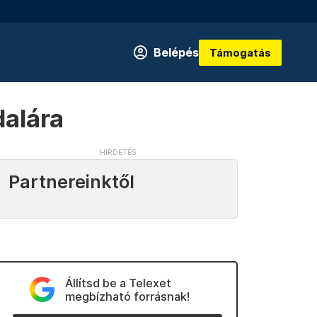
Belépés
Támogatás
dalára
Partnereinktől
Állítsd be a Telexet
megbízható forrásnak!