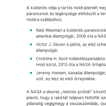
A küldetés célja a tartós holdi jelenlét 
parancsnok és legénysége előkészíti a te
Holdra szállásához.
Reid Wiseman a küldetés parancsnok
amerikai állampolgár, 2009 óta a NAS
Victor J. Glover a pilóta, az első szín
állampolgár.
Christina H. Koch küldetésspecialista 
Hold körül, 2013 óta a NASA űrhajós
Jeremy Hansen, kanadai állampolgár, 
volt, ez lesz az első űrrepülése.
A NASA a sikeres „nedves próbát” követőe
jelenti, hogy a rakétát teljesen feltöltik ü
pillanatig végigmegy a visszaszámlálás, cs