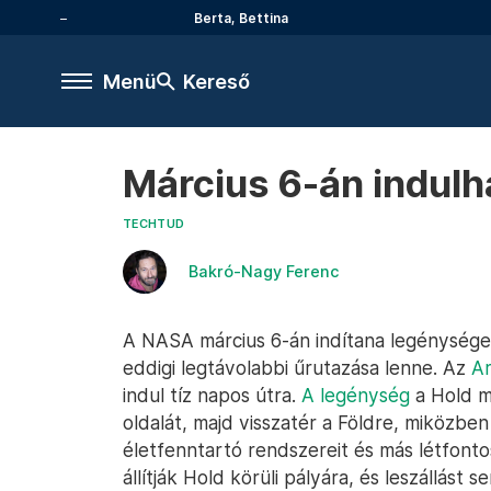
Berta, Bettina
Menü
Kereső
Március 6-án indulha
TECHTUD
Bakró-Nagy Ferenc
A NASA március 6-án indítana legénységet
eddigi legtávolabbi űrutazása lenne. Az
Ar
indul tíz napos útra.
A legénység
a Hold m
oldalát, majd visszatér a Földre, miközben
életfenntartó rendszereit és más létfont
állítják Hold körüli pályára, és leszállást 