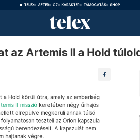
TELEX
AFTER
G7
KARAKTER
TÁMOGATÁS
SHOP
t az Artemis II a Hold túlol
 a Hold körüli útra, amely az emberiség
temis II misszió
keretében négy űrhajós
ellett elrepülve megkerüli annak túlsó
 folyamatosan teszteli az Orion kapszula
osságú berendezéseit. A kapszulát nem
sem hajtanak végre.