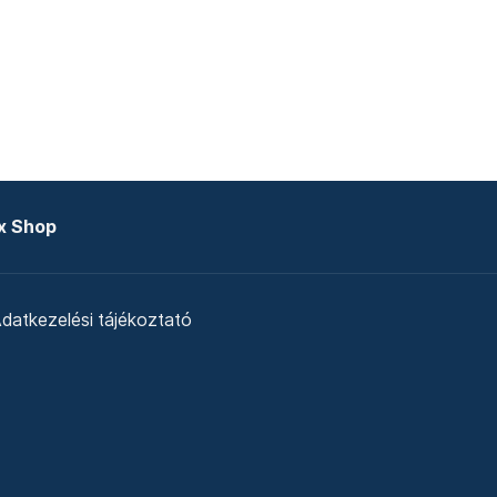
x Shop
datkezelési tájékoztató
zat
Telex Sales