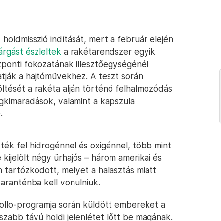
holdmisszió indítását, mert a február elején
árgást észleltek
a rakétarendszer egyik
özponti fokozatának illesztőegységénél
tatják a hajtóművekhez. A teszt során
ltöltését a rakéta alján történő felhalmozódás
ngkimaradások, valamint a kapszula
.
ék fel hidrogénnel és oxigénnel, több mint
 kijelölt négy űrhajós – három amerikai és
 tartózkodott, melyet a halasztás miatt
karanténba kell vonulniuk.
llo-programja során küldött embereket a
zabb távú holdi jelenlétet lőtt be magának.