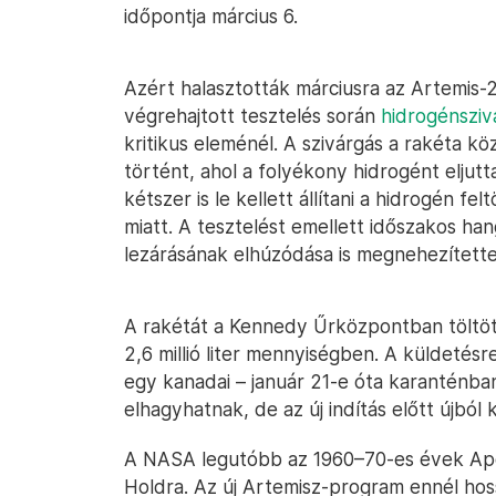
időpontja március 6.
Azért halasztották márciusra az Artemis-2 
végrehajtott tesztelés során
hidrogénsziv
kritikus eleménél. A szivárgás a rakéta k
történt, ahol a folyékony hidrogént eljut
kétszer is le kellett állítani a hidrogén fe
miatt. A tesztelést emellett időszakos ha
lezárásának elhúzódása is megnehezítette
A rakétát a Kennedy Űrközpontban töltött
2,6 millió liter mennyiségben. A küldetésre
egy kanadai – január 21-e óta karanténban
elhagyhatnak, de az új indítás előtt újból 
A NASA legutóbb az 1960–70-es évek Apo
Holdra. Az új Artemisz-program ennél hoss