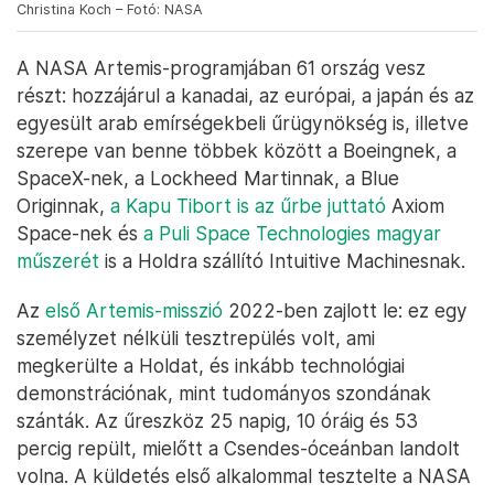
Christina Koch – Fotó: NASA
A NASA Artemis-programjában 61 ország vesz
részt: hozzájárul a kanadai, az európai, a japán és az
egyesült arab emírségekbeli űrügynökség is, illetve
szerepe van benne többek között a Boeingnek, a
SpaceX-nek, a Lockheed Martinnak, a Blue
Originnak,
a Kapu Tibort is az űrbe juttató
Axiom
Space-nek és
a Puli Space Technologies magyar
műszerét
is a Holdra szállító Intuitive Machinesnak.
Az
első Artemis-misszió
2022-ben zajlott le: ez egy
személyzet nélküli tesztrepülés volt, ami
megkerülte a Holdat, és inkább technológiai
demonstrációnak, mint tudományos szondának
szánták. Az űreszköz 25 napig, 10 óráig és 53
percig repült, mielőtt a Csendes-óceánban landolt
volna. A küldetés első alkalommal tesztelte a NASA