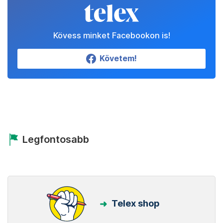
Kövess minket Facebookon is!
Követem!
Legfontosabb
Telex shop