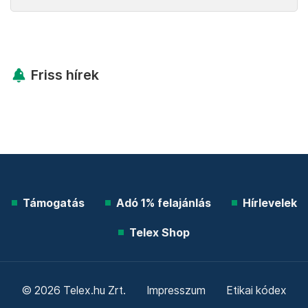
Friss hírek
Támogatás
Adó 1% felajánlás
Hírlevelek
Telex Shop
© 2026 Telex.hu Zrt.
Impresszum
Etikai kódex