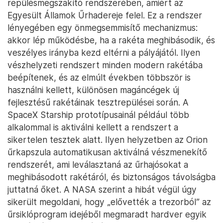
repülésmegszakító rendszerében, amiért az
Egyesült Államok Űrhadereje felel. Ez a rendszer
lényegében egy önmegsemmisítő mechanizmus:
akkor lép működésbe, ha a rakéta meghibásodik, és
veszélyes irányba kezd eltérni a pályájától. Ilyen
vészhelyzeti rendszert minden modern rakétába
beépítenek, és az elmúlt években többször is
használni kellett, különösen magáncégek új
fejlesztésű rakétáinak tesztrepülései során. A
SpaceX Starship prototípusainál például több
alkalommal is aktiválni kellett a rendszert a
sikertelen tesztek alatt. Ilyen helyzetben az Orion
űrkapszula automatikusan aktiválná vészmenekítő
rendszerét, ami leválasztaná az űrhajósokat a
meghibásodott rakétáról, és biztonságos távolságba
juttatná őket. A NASA szerint a hibát végül úgy
sikerült megoldani, hogy „elővették a trezorból” az
űrsiklóprogram idejéből megmaradt hardver egyik