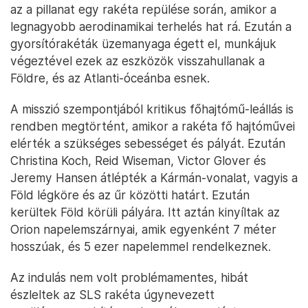
az a pillanat egy rakéta repülése során, amikor a
legnagyobb aerodinamikai terhelés hat rá. Ezután a
gyorsítórakéták üzemanyaga égett el, munkájuk
végeztével ezek az eszközök visszahullanak a
Földre, és az Atlanti-óceánba esnek.
A misszió szempontjából kritikus főhajtómű-leállás is
rendben megtörtént, amikor a rakéta fő hajtóművei
elérték a szükséges sebességet és pályát. Ezután
Christina Koch, Reid Wiseman, Victor Glover és
Jeremy Hansen átlépték a Kármán-vonalat, vagyis a
Föld légköre és az űr közötti határt. Ezután
kerültek Föld körüli pályára. Itt aztán kinyíltak az
Orion napelemszárnyai, amik egyenként 7 méter
hosszúak, és 5 ezer napelemmel rendelkeznek.
Az indulás nem volt problémamentes, hibát
észleltek az SLS rakéta úgynevezett