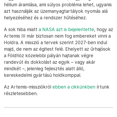
hélium áramlása, ami súlyos probléma lehet, ugyanis
azt használják az üzemanyagtartályok nyomás alá
helyezéséhez és a rendszer hűtéséhez.
A sok hiba miatt
a NASA azt is bejelentette
, hogy az
Artemis III már biztosan nem fog embereket vinni a
Holdra. A misszió a tervek szerint 2027-ben indul
majd, de nem az égitest felé. Ehelyett az űrhajósok
a Földhöz közelebbi pályán hajtanak végre
randevút és dokkolást az egyik – vagy akár
mindkét –, jelenleg fejlesztés alatt álló,
kereskedelmi gyártású holdkomppal.
Az Artemis-missziókról
ebben a cikkünkben
írtunk
részletesebben.