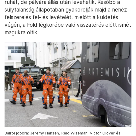
ruhát, de pályára állás után levehetik. Később a
súlytalanság állapotában gyakorolják majd a nehéz
felszerelés fel- és levételét, mielőtt a küldetés
végén, a Föld légkörébe való visszatérés előtt ismét
magukra öltik.
Balról jobbra: Jeremy Hansen, Reid Wiseman, Victor Glover és