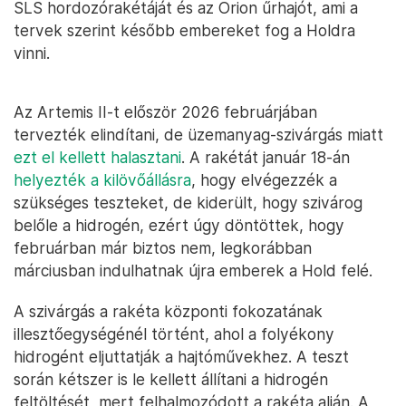
SLS hordozórakétáját és az Orion űrhajót, ami a
tervek szerint később embereket fog a Holdra
vinni.
Az Artemis II-t először 2026 februárjában
tervezték elindítani, de üzemanyag-szivárgás miatt
ezt el kellett halasztani
. A rakétát január 18-án
helyezték a kilövőállásra
, hogy elvégezzék a
szükséges teszteket, de kiderült, hogy szivárog
belőle a hidrogén, ezért úgy döntöttek, hogy
februárban már biztos nem, legkorábban
márciusban indulhatnak újra emberek a Hold felé.
A szivárgás a rakéta központi fokozatának
illesztőegységénél történt, ahol a folyékony
hidrogént eljuttatják a hajtóművekhez. A teszt
során kétszer is le kellett állítani a hidrogén
feltöltését, mert felhalmozódott a rakéta alján. A