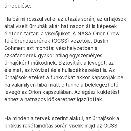
űrrepülése.
Ha bármi rosszul sül el az utazás során, az űrhajósok
által viselt űrruhák akár hat napon át is képesek
életben tartani a viselőjüket. A NASA Orion Crew
túlélőrendszerének (OCSS) vezetője, Dustin
Gohmert azt mondta: vészhelyzetben a
szkafanderek gyakorlatilag egyszemélyes
űrhajóként működnek. Biztosítják a levegőt, az
élelmet, az ivóvizet és a hulladékkezelést is. Az
űrhajósok ezeket a funkciókat akkor kapcsolják be,
ha valamilyen hiba miatt eltűnne a belélegezhető
levegő az Orion kapszulában. Az egész küldetést
ehhez a hatnapos időkerethez igazították.
Ha minden a tervek szerint alakul, az űrhajósok a
kritikus rakétaindítás során viselik majd az OCSS-