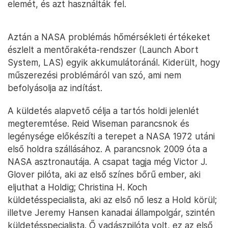
elemét, és azt használták fel.
Aztán a NASA problémás hőmérsékleti értékeket
észlelt a mentőrakéta-rendszer (Launch Abort
System, LAS) egyik akkumulátoránál. Kiderült, hogy
műszerezési problémáról van szó, ami nem
befolyásolja az indítást.
A küldetés alapvető célja a tartós holdi jelenlét
megteremtése. Reid Wiseman parancsnok és
legénysége előkészíti a terepet a NASA 1972 utáni
első holdra szállásához. A parancsnok 2009 óta a
NASA asztronautája. A csapat tagja még Victor J.
Glover pilóta, aki az első színes bőrű ember, aki
eljuthat a Holdig; Christina H. Koch
küldetésspecialista, aki az első nő lesz a Hold körül;
illetve Jeremy Hansen kanadai állampolgár, szintén
küldetésspecialista. Ő vadászpilóta volt, ez az első