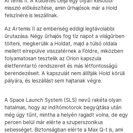
Artemis II. A küldetés célja egy olyan későbbi
misszió előkészítése, amin űrhajósok már a Hold
felszínére is leszállnak.
Az Artemis II az emberiség eddigi legtávolabbi
űrutazása. Négy űrhajós fog tíz napot a világűrben
tölteni, megkerülik a Holdat, majd a túlsó oldala
mellett elrepülve visszatérnek a Földre, miközben
folyamatosan tesztelik az Orion kapszula
életfenntartó rendszereit és más létfontosságú
berendezéseit. A kapszulát nem állítják Hold körüli
pályára, és leszállást sem hajtanak végre.
A Space Launch System (SLS) nevű rakéta olyan
hatalmas, hogy az indítómotorok begyújtása után
még úgy tűnt, mintha a helyén ragadt volna, de egy
percen belül már elérte a szuperszonikus
sebességet. Biztonságban elérte a Max Q-t is, ami