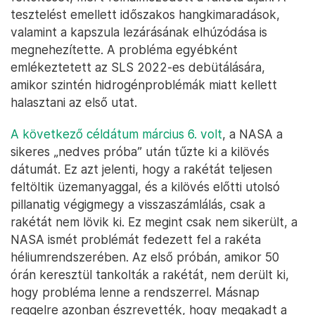
tesztelést emellett időszakos hangkimaradások,
valamint a kapszula lezárásának elhúzódása is
megnehezítette. A probléma egyébként
emlékeztetett az SLS 2022-es debütálására,
amikor szintén hidrogénproblémák miatt kellett
halasztani az első utat.
A következő céldátum március 6. volt
, a NASA a
sikeres „nedves próba” után tűzte ki a kilövés
dátumát. Ez azt jelenti, hogy a rakétát teljesen
feltöltik üzemanyaggal, és a kilövés előtti utolsó
pillanatig végigmegy a visszaszámlálás, csak a
rakétát nem lövik ki. Ez megint csak nem sikerült, a
NASA ismét problémát fedezett fel a rakéta
héliumrendszerében. Az első próbán, amikor 50
órán keresztül tankolták a rakétát, nem derült ki,
hogy probléma lenne a rendszerrel. Másnap
reggelre azonban észrevették, hogy megakadt a