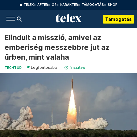
TELEX
AFTER
G7
KARAKTER
TÁMOGATÁS
SHOP
Támogatás
Elindult a misszió, amivel az
emberiség messzebbre jut az
űrben, mint valaha
Legfontosabb
frissítve
TECHTUD