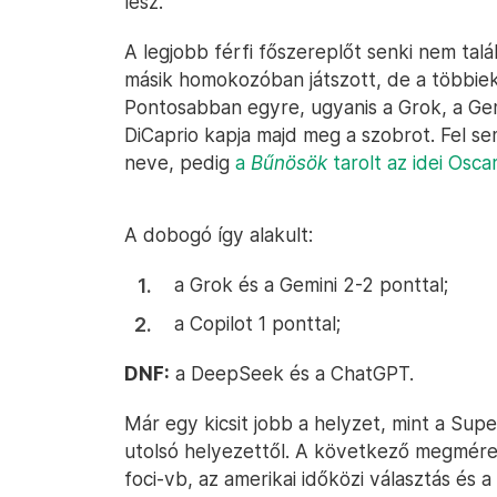
lesz.
A legjobb férfi főszereplőt senki nem tal
másik homokozóban játszott, de a többiek
Pontosabban egyre, ugyanis a Grok, a Gemi
DiCaprio kapja majd meg a szobrot. Fel s
neve, pedig
a
Bűnösök
tarolt az idei Osca
A dobogó így alakult:
a Grok és a Gemini 2-2 ponttal;
a Copilot 1 ponttal;
DNF:
a DeepSeek és a ChatGPT.
Már egy kicsit jobb a helyzet, mint a Sup
utolsó helyezettől. A következő megméret
foci-vb, az amerikai időközi választás és a