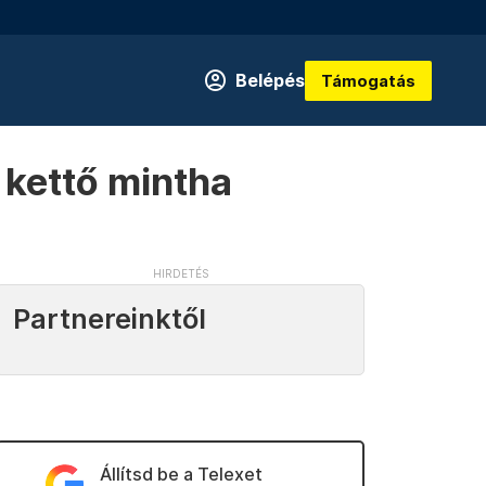
Belépés
Támogatás
e kettő mintha
Partnereinktől
Állítsd be a Telexet