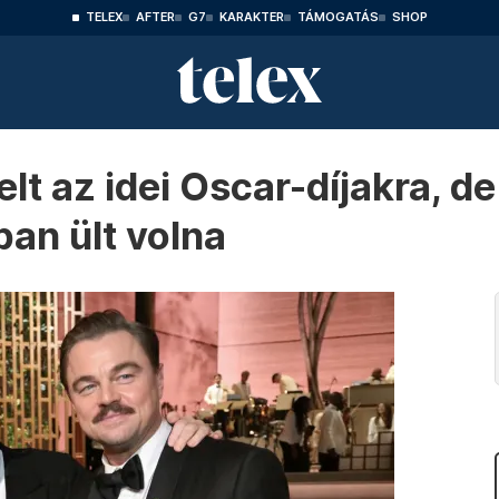
TELEX
AFTER
G7
KARAKTER
TÁMOGATÁS
SHOP
elt az idei Oscar-díjakra, d
ban ült volna