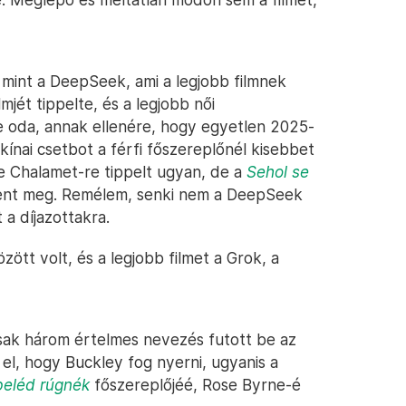
 mint a DeepSeek, ami a legjobb filmnek
lmjét tippelte, és a legjobb női
te oda, annak ellenére, hogy egyetlen 2025-
ínai csetbot a férfi főszereplőnél kisebbet
e Chalamet-re tippelt ugyan, de a
Sehol se
elent meg. Remélem, senki nem a DeepSeek
 a díjazottakra.
ött volt, és a legjobb filmet a Grok, a
csak három értelmes nevezés futott be az
a el, hogy Buckley fog nyerni, ugyanis a
beléd rúgnék
főszereplőjéé, Rose Byrne-é