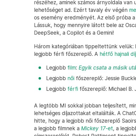
részéhez, aminek számos árnyoldala van ug
lehetőséget ad. Ezért tavaly év végén
me
os esemény eredményét. Az első próba a
Lássuk, hogy mennyire látott bele az Osca
DeepSeek, a Copilot és a Gemini!
Három kategóriában tippeltettünk velük: l
legjobb férfi főszereplő. A
hétfő hajnali d
Legjobb
film
:
Egyik csata a másik ut
Legjobb
női
főszereplő: Jessie Buck
Legjobb
férfi
főszereplő: Michael B.
A legtöbb MI sokkal jobban teljesített, m
lehetséges díjazottakat eltalálták. A Cha
hitte, hogy a legjobb női főszereplő Saoir
a legjobb filmnek a
Mickey 17
-et
, a legjo
címszereplőjét, Robert Pattinsont tippelt