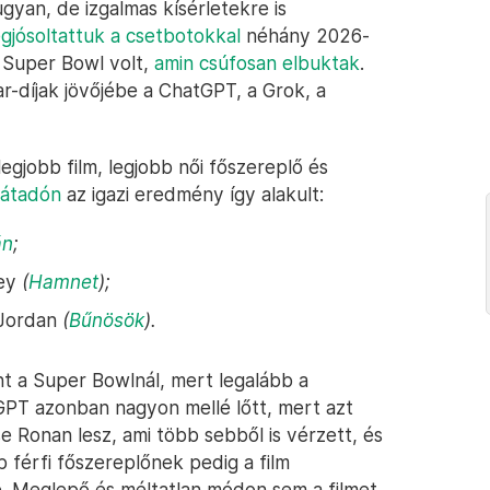
yan, de izgalmas kísérletekre is
gjósoltattuk a csetbotokkal
néhány 2026-
 Super Bowl volt,
amin csúfosan elbuktak
.
r-díjak jövőjébe a ChatGPT, a Grok, a
egjobb film, legjobb női főszereplő és
íjátadón
az igazi eredmény így alakult:
án
;
ley
(
Hamnet
);
 Jordan
(
Bűnösök
).
int a Super Bowlnál, mert legalább a
tGPT azonban nagyon mellé lőtt, mert azt
se Ronan lesz, ami több sebből is vérzett, és
bb férfi főszereplőnek pedig a film
e. Meglepő és méltatlan módon sem a filmet,