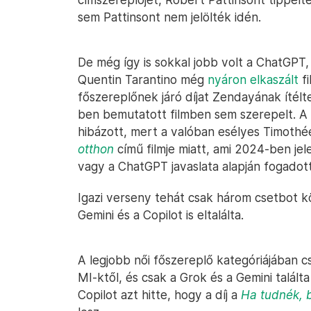
sem Pattinsont nem jelölték idén.
De még így is sokkal jobb volt a ChatGPT,
Quentin Tarantino még
nyáron elkaszált
fi
főszereplőnek járó díjat Zendayának ítél
ben bemutatott filmben sem szerepelt. A k
hibázott, mert a valóban esélyes Timothé
otthon
című filmje miatt, ami 2024-ben j
vagy a ChatGPT javaslata alapján fogadott
Igazi verseny tehát csak három csetbot köz
Gemini és a Copilot is eltalálta.
A legjobb női főszereplő kategóriájában 
MI-ktől, és csak a Grok és a Gemini talált
Copilot azt hitte, hogy a díj a
Ha tudnék, 