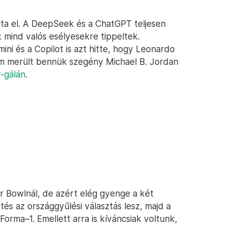
álta el. A DeepSeek és a ChatGPT teljesen
 mind valós esélyesekre tippeltek.
ni és a Copilot is azt hitte, hogy Leonardo
em merült bennük szegény Michael B. Jordan
r-gálán
.
er Bowlnál, de azért elég gyenge a két
és az országgyűlési választás lesz, majd a
 Forma–1. Emellett arra is kíváncsiak voltunk,