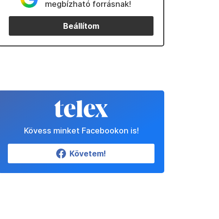
megbízható forrásnak!
Beállítom
Kövess minket Facebookon is!
Követem!