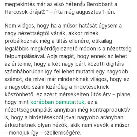
megtekintés már az első héten👍 Berobbant a
Harcosok órája⏰” – írta még augusztus 1-jén.
Nem világos, hogy ha a műsor hatását úgysem a
nagy nézettségtől várják, akkor minek
próbálkoznak még a tiltás ellenére, etikailag
legalábbis megkérdőjelezhető módon is a nézettség
felpumpálásával. Adja magát, hogy ennek az lehet
az értelme, hogy a két nagy párt közötti digitális
számháborúban így fel lehet mutatni egy nagyobb
számot, de mivel már mindenkinek világos, hogy ez
a nagyobb szám kizárólag a hirdetéseknek
köszönhető, ez azért mérsékelten ütős érv – pláne,
hogy mint
korábban bemutattuk
, ez a
nézettségpumpálás annyiban még kontraproduktív
is, hogy a hirdetésekből jóval nagyobb arányban
érkezhetnek olyan nézők, akik nem vevők a műsor
– mondjuk így – szellemiségére.