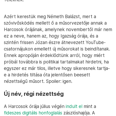
Azért kerestük meg Németh Balázst, mert a
szóvivősködés mellett ő a műsorvezetője annak a
Harcosok órájának, amelynek novembertől már nem
ez a neve, hanem az, hogy Igazság órája, és a
szintén frissen Józan észre átnevezett YouTube-
csatornájukon emellett új műsorokat is beindítanak.
Ennek apropóján érdeklődtünk arról, hogy miért
próbál továbbra is politikai tartalmakat hirdetni, ha
egyszer ez már tilos, illetve hogy sikeresnek tartja-
e a hirdetés tiltása óta jelentősen beesett
nézettségű műsort. Spoiler: igen.
Új név, régi nézettség
A Harcosok órája július végén
indult el
mint a
fideszes digitális honfoglalás
zászlóshajója. A