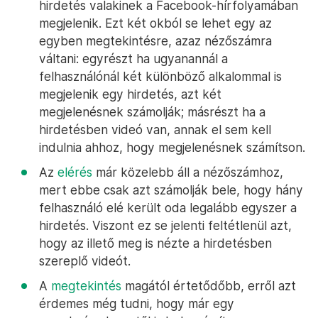
hirdetés valakinek a Facebook-hírfolyamában
megjelenik. Ezt két okból se lehet egy az
egyben megtekintésre, azaz nézőszámra
váltani: egyrészt ha ugyanannál a
felhasználónál két különböző alkalommal is
megjelenik egy hirdetés, azt két
megjelenésnek számolják; másrészt ha a
hirdetésben videó van, annak el sem kell
indulnia ahhoz, hogy megjelenésnek számítson.
Az
elérés
már közelebb áll a nézőszámhoz,
mert ebbe csak azt számolják bele, hogy hány
felhasználó elé került oda legalább egyszer a
hirdetés. Viszont ez se jelenti feltétlenül azt,
hogy az illető meg is nézte a hirdetésben
szereplő videót.
A
megtekintés
magától értetődőbb, erről azt
érdemes még tudni, hogy már egy