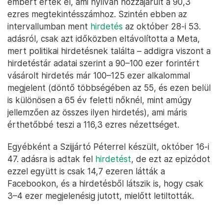
embert értek el, ami nyilván hozzájárult a 90,3
ezres megtekintésszámhoz. Szintén ebben az
intervallumban ment
hirdetés
az október 28-i 53.
adásról, csak azt időközben eltávolította a Meta,
mert politikai hirdetésnek találta – addigra viszont a
hirdetéstár adatai szerint a 90–100 ezer forintért
vásárolt hirdetés már 100–125 ezer alkalommal
megjelent (döntő többségében az 55, és ezen belül
is különösen a 65 év feletti nőknél, mint amúgy
jellemzően az összes ilyen hirdetés), ami máris
érthetőbbé teszi a 116,3 ezres nézettséget.
Egyébként a Szijjártó Péterrel készült, október 16-i
47. adásra is adtak fel
hirdetést
, de ezt az epizódot
ezzel együtt is csak 14,7 ezeren látták a
Facebookon, és a hirdetésből látszik is, hogy csak
3–4 ezer megjelenésig jutott, mielőtt letiltották.