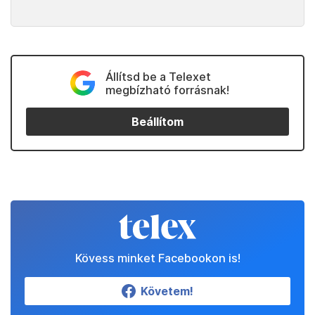
Állítsd be a Telexet
megbízható forrásnak!
Beállítom
Kövess minket Facebookon is!
Követem!