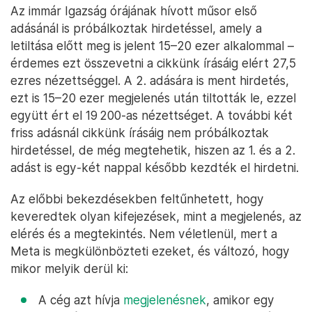
Az immár Igazság órájának hívott műsor első
adásánál is próbálkoztak hirdetéssel, amely a
letiltása előtt meg is jelent 15–20 ezer alkalommal –
érdemes ezt összevetni a cikkünk írásáig elért 27,5
ezres nézettséggel. A 2. adására is ment hirdetés,
ezt is 15–20 ezer megjelenés után tiltották le, ezzel
együtt ért el 19 200-as nézettséget. A további két
friss adásnál cikkünk írásáig nem próbálkoztak
hirdetéssel, de még megtehetik, hiszen az 1. és a 2.
adást is egy-két nappal később kezdték el hirdetni.
Az előbbi bekezdésekben feltűnhetett, hogy
keveredtek olyan kifejezések, mint a megjelenés, az
elérés és a megtekintés. Nem véletlenül, mert a
Meta is megkülönbözteti ezeket, és változó, hogy
mikor melyik derül ki:
A cég azt hívja
megjelenésnek
, amikor egy