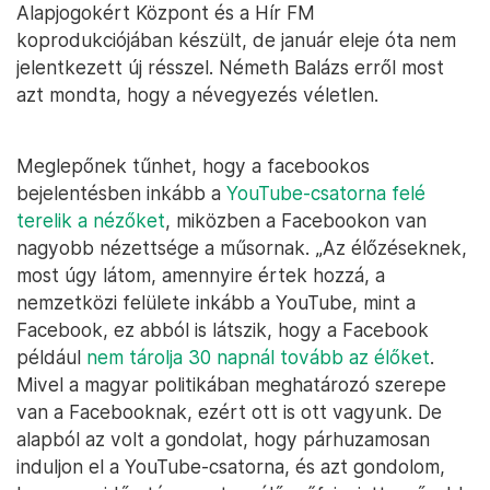
Alapjogokért Központ és a Hír FM
koprodukciójában készült, de január eleje óta nem
jelentkezett új résszel. Németh Balázs erről most
azt mondta, hogy a névegyezés véletlen.
Meglepőnek tűnhet, hogy a facebookos
bejelentésben inkább a
YouTube-csatorna felé
terelik a nézőket
, miközben a Facebookon van
nagyobb nézettsége a műsornak. „Az élőzéseknek,
most úgy látom, amennyire értek hozzá, a
nemzetközi felülete inkább a YouTube, mint a
Facebook, ez abból is látszik, hogy a Facebook
például
nem tárolja 30 napnál tovább az élőket
.
Mivel a magyar politikában meghatározó szerepe
van a Facebooknak, ezért ott is ott vagyunk. De
alapból az volt a gondolat, hogy párhuzamosan
induljon el a YouTube-csatorna, és azt gondolom,