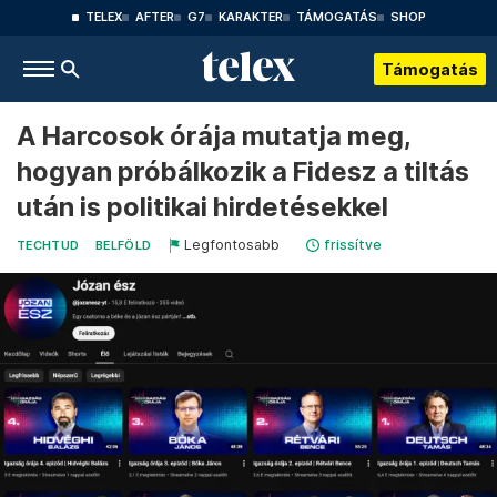
TELEX
AFTER
G7
KARAKTER
TÁMOGATÁS
SHOP
Támogatás
A Harcosok órája mutatja meg,
hogyan próbálkozik a Fidesz a tiltás
után is politikai hirdetésekkel
Legfontosabb
frissítve
TECHTUD
BELFÖLD