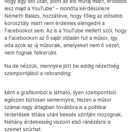
hogy egy idő után, pont az élő műfaj miatt, erősebb
lesz majd a YouTube” – mondta kérdésünkre
Németh Balázs, hozzátéve, hogy főleg az idősebb
korosztály miatt nem érdemes elengedni a
Facebookot sem. Az is a YouTube mellett szól, hogy
a Facebookon az ő saját oldalán fut a műsor, így
oda azok az új műsoraik, amelyeket nem ő vezet,
nem fognak felkerülni.
Na de nézzük, mennyire jött be eddig nézettség
szempontjából a rebranding:
Mint a grafikonból is látható, ilyen szempontból
egészen biztosan semennyire, hiszen a műsor
számai nagy átlagban továbbra is a politikai
hirdetések tiltása utáni beesés szintjén mozognak.
Néhány érdekesség viszont első ránézésre is
szemet szúrhat.