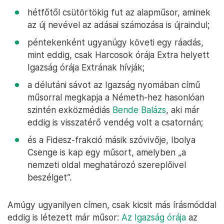
hétfőtől csütörtökig fut az alapműsor, aminek
az új nevével az adásai számozása is újraindul;
péntekenként ugyanúgy követi egy ráadás,
mint eddig, csak Harcosok órája Extra helyett
Igazság órája Extrának hívják;
a délutáni sávot az Igazság nyomában című
műsorral megkapja a Németh-hez hasonlóan
szintén exközmédiás
Bende Balázs
, aki már
eddig is visszatérő vendég volt a csatornán;
és a Fidesz-frakció másik szóvivője, Ibolya
Csenge is kap egy műsort, amelyben „a
nemzeti oldal meghatározó szereplőivel
beszélget”.
Amúgy ugyanilyen címen, csak kicsit más írásmóddal
eddig is létezett már műsor:
Az Igazság órája
az