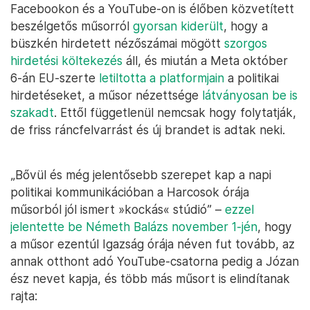
Facebookon és a YouTube-on is élőben közvetített
beszélgetős műsorról
gyorsan kiderült
, hogy a
büszkén hirdetett nézőszámai mögött
szorgos
hirdetési költekezés
áll, és miután a Meta október
6-án EU-szerte
letiltotta a platformjain
a politikai
hirdetéseket, a műsor nézettsége
látványosan be is
szakadt
. Ettől függetlenül nemcsak hogy folytatják,
de friss ráncfelvarrást és új brandet is adtak neki.
„Bővül és még jelentősebb szerepet kap a napi
politikai kommunikációban a Harcosok órája
műsorból jól ismert »kockás« stúdió” –
ezzel
jelentette be Németh Balázs november 1-jén
, hogy
a műsor ezentúl Igazság órája néven fut tovább, az
annak otthont adó YouTube-csatorna pedig a Józan
ész nevet kapja, és több más műsort is elindítanak
rajta: