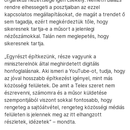
rendre elhessegeti a posztjaiban az ezzel
kapcsolatos megállapításokat, de magát a trendet ő
sem tagadja, ezért megkérdeztük tőle, hogy
sikeresnek tartja-e a műsort a jelenlegi
nézőszámokkal. Talán nem meglepetés, hogy
sikeresnek tartja.
„Egyrészt építkezünk, része vagyunk a
miniszterelnök által meghirdetett digitális
honfoglalásnak. Aki ismeri a YouTube-ot, tudja, hogy
az jóval hosszabb építkezést igényel, mint más
közösségi felületek. De amit a Telex szeret nem
észrevenni, számomra és a műsor küldetése
szempontjából viszont sokkal fontosabb, hogy
rengeteg a sajtóátvétel, rengeteg közösségi médiás
felületen is jelennek meg az itt elhangzott
részletek, idézetek” – mondta.