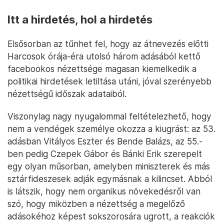
Itt a hirdetés, hol a hirdetés
Elsősorban az tűnhet fel, hogy az átnevezés előtti
Harcosok órája-éra utolsó három adásából kettő
facebookos nézettsége magasan kiemelkedik a
politikai hirdetések letiltása utáni, jóval szerényebb
nézettségű időszak adataiból.
Viszonylag nagy nyugalommal feltételezhető, hogy
nem a vendégek személye okozza a kiugrást: az 53.
adásban Vitályos Eszter és Bende Balázs, az 55.-
ben pedig Czepek Gábor és Bánki Erik szerepelt
egy olyan műsorban, amelyben miniszterek és más
sztárfideszesek adják egymásnak a kilincset. Abból
is látszik, hogy nem organikus növekedésről van
szó, hogy miközben a nézettség a megelőző
adásokéhoz képest sokszorosára ugrott, a reakciók