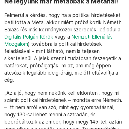
Ne legyünk már metábbak a Metánál!
Felmerül a kérdés, hogy ha a politikai hirdetéseket
betiltotta a Meta, akkor miért próbálkozik Németh
Balázs (és más kormányközeli szereplők, például a
Digitális Polgári Körök
vagy a
Nemzeti Ellenállás
Mozgalom
) továbbra is politikai hirdetések
feladásával – mint látható, nem is teljesen
sikertelenül. A jelek szerint tudatosan feszegetik a
határokat, próbálgatják, mi az, ami még éppen
átcsúszik legalább ideig-óráig, mielőtt eltávolítja a
cég.
„Az a jó, hogy nem nekünk kell eldönteni, hogy mi
számít politikai hirdetésnek – mondta erre Németh.
– Itt nem arról van szó, mint egy gyorshajtásnál,
hogy 130-cal lehet menni a sztrádán, és
bepróbálkozik az ember, hogy megy 145-tel, aztán
vagy elkapja a rendőr, vagy nem. Te megpróbálsz