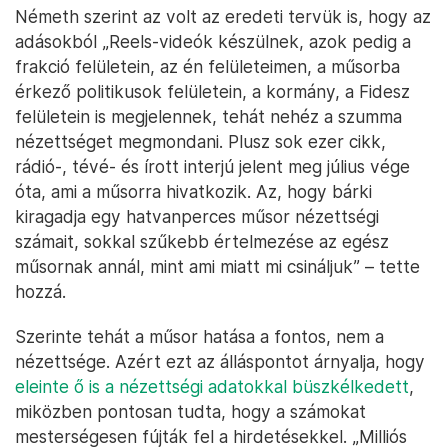
Németh szerint az volt az eredeti tervük is, hogy az
adásokból „Reels-videók készülnek, azok pedig a
frakció felületein, az én felületeimen, a műsorba
érkező politikusok felületein, a kormány, a Fidesz
felületein is megjelennek, tehát nehéz a szumma
nézettséget megmondani. Plusz sok ezer cikk,
rádió-, tévé- és írott interjú jelent meg július vége
óta, ami a műsorra hivatkozik. Az, hogy bárki
kiragadja egy hatvanperces műsor nézettségi
számait, sokkal szűkebb értelmezése az egész
műsornak annál, mint ami miatt mi csináljuk” – tette
hozzá.
Szerinte tehát a műsor hatása a fontos, nem a
nézettsége. Azért ezt az álláspontot árnyalja, hogy
eleinte ő is a nézettségi adatokkal büszkélkedett
,
miközben pontosan tudta, hogy a számokat
mesterségesen fújták fel a hirdetésekkel. „Milliós