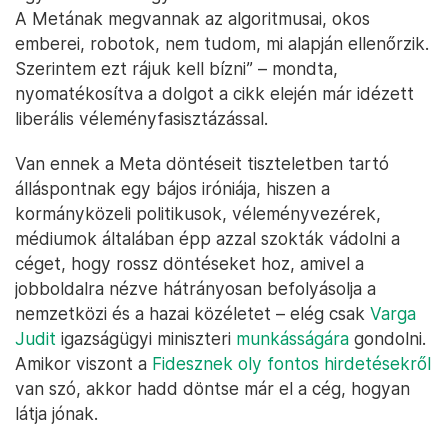
A Metának megvannak az algoritmusai, okos
emberei, robotok, nem tudom, mi alapján ellenőrzik.
Szerintem ezt rájuk kell bízni” – mondta,
nyomatékosítva a dolgot a cikk elején már idézett
liberális véleményfasisztázással.
Van ennek a Meta döntéseit tiszteletben tartó
álláspontnak egy bájos iróniája, hiszen a
kormányközeli politikusok, véleményvezérek,
médiumok általában épp azzal szokták vádolni a
céget, hogy rossz döntéseket hoz, amivel a
jobboldalra nézve hátrányosan befolyásolja a
nemzetközi és a hazai közéletet – elég csak
Varga
Judit
igazságügyi miniszteri
munkásságára
gondolni.
Amikor viszont a
Fidesznek oly fontos hirdetésekről
van szó, akkor hadd döntse már el a cég, hogyan
látja jónak.