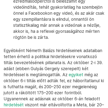
ezredmásodperctől is beleszámít egy
videóindítás, tehát gyakorlatilag ha szembejön
önnel a Facebookon egy videó, és az akár csak
egy szempillantásra is elindul, onnantól ön
statisztikailag már annak a videónak a nézője,
akkor is, ha a reflexei gyorsaságához mérten
rögtön be is zárta.
Egyébként Németh Balázs hirdetéseinek adataiban
tetten érhető a politikai hirdetésekre vonatkozó
tiltás bevezetésének pillanata is. Az október 2-i 39.
adást (ebben Gulyás Gergely szerepelt) két
hirdetéssel is megtámogatták. Az
egyiket
még az
október 6-i tiltás előtt adták fel, ez háborítatlanul ki
is futhatta magát, és 200–250 ezer megjelenésig
jutott a ráköltött 175–200 ezer forintból.
Ugyanennek az adásnak az október 6-án feladott
hirdetését
viszont már eltávolította a Meta, bár 20–