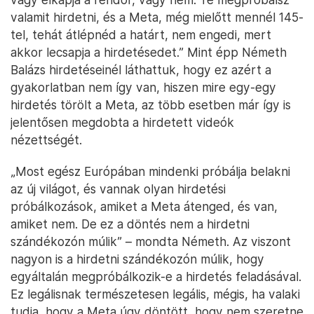
valamit hirdetni, és a Meta, még mielőtt mennél 145-
tel, tehát átlépnéd a határt, nem engedi, mert
akkor lecsapja a hirdetésedet.” Mint épp Németh
Balázs hirdetéseinél láthattuk, hogy ez azért a
gyakorlatban nem így van, hiszen mire egy-egy
hirdetés törölt a Meta, az több esetben már így is
jelentősen megdobta a hirdetett videók
nézettségét.
„Most egész Európában mindenki próbálja belakni
az új világot, és vannak olyan hirdetési
próbálkozások, amiket a Meta átenged, és van,
amiket nem. De ez a döntés nem a hirdetni
szándékozón múlik” – mondta Németh. Az viszont
nagyon is a hirdetni szándékozón múlik, hogy
egyáltalán megpróbálkozik-e a hirdetés feladásával.
Ez legálisnak természetesen legális, mégis, ha valaki
tudja, hogy a Meta úgy döntött, hogy nem szeretne