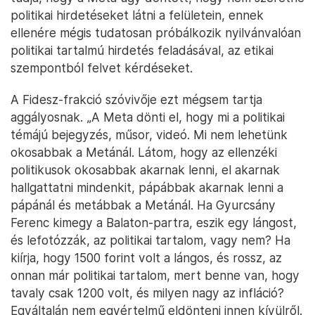
politikai hirdetéseket látni a felületein, ennek
ellenére mégis tudatosan próbálkozik nyilvánvalóan
politikai tartalmú hirdetés feladásával, az etikai
szempontból felvet kérdéseket.
A Fidesz-frakció szóvivője ezt mégsem tartja
aggályosnak. „A Meta dönti el, hogy mi a politikai
témájú bejegyzés, műsor, videó. Mi nem lehetünk
okosabbak a Metánál. Látom, hogy az ellenzéki
politikusok okosabbak akarnak lenni, el akarnak
hallgattatni mindenkit, pápábbak akarnak lenni a
pápánál és metábbak a Metánál. Ha Gyurcsány
Ferenc kimegy a Balaton-partra, eszik egy lángost,
és lefotózzák, az politikai tartalom, vagy nem? Ha
kiírja, hogy 1500 forint volt a lángos, és rossz, az
onnan már politikai tartalom, mert benne van, hogy
tavaly csak 1200 volt, és milyen nagy az infláció?
Egyáltalán nem egyértelmű eldönteni innen kívülről.