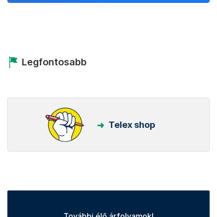
Legfontosabb
Telex shop
További élő árfolyamok!