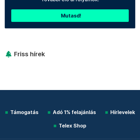
Mutasd!
Friss hírek
Támogatás
Adó 1% felajánlás
Hírlevelek
Telex Shop