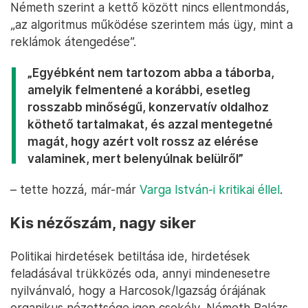
Németh szerint a kettő között nincs ellentmondás,
„az algoritmus működése szerintem más ügy, mint a
reklámok átengedése”.
„Egyébként nem tartozom abba a táborba,
amelyik felmentené a korábbi, esetleg
rosszabb minőségű, konzervatív oldalhoz
köthető tartalmakat, és azzal mentegetné
magát, hogy azért volt rossz az elérése
valaminek, mert belenyúlnak belülről”
– tette hozzá, már-már
Varga István-i kritikai éllel
.
Kis nézőszám, nagy siker
Politikai hirdetések betiltása ide, hirdetések
feladásával trükközés oda, annyi mindenesetre
nyilvánvaló, hogy a Harcosok/Igazság órájának
organikus nézettsége igen csekély. Németh Balázs