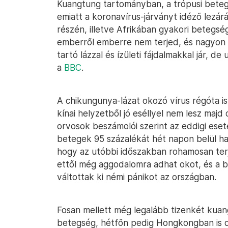
Kuangtung tartományban, a trópusi betegs
emiatt a koronavírus-járványt idéző lezárás
részén, illetve Afrikában gyakori betegsé
emberről emberre nem terjed, és nagyon ri
tartó lázzal és ízületi fájdalmakkal jár, de
a
BBC
.
A chikungunya-lázat okozó vírus régóta is
kínai helyzetből jó eséllyel nem lesz majd 
orvosok beszámolói szerint az eddigi eset
betegek 95 százalékát hét napon belül ha
hogy az utóbbi időszakban rohamosan terj
ettől még aggodalomra adhat okot, és a be
váltottak ki némi pánikot az országban.
Fosan mellett még legalább tizenkét kuan
betegség, hétfőn pedig Hongkongban is dia