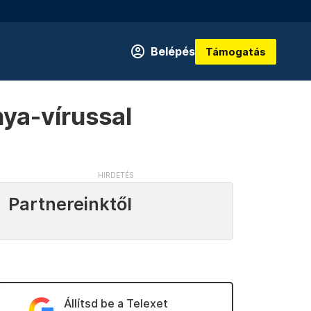
Belépés
Támogatás
ya-vírussal
Partnereinktől
Állítsd be a Telexet