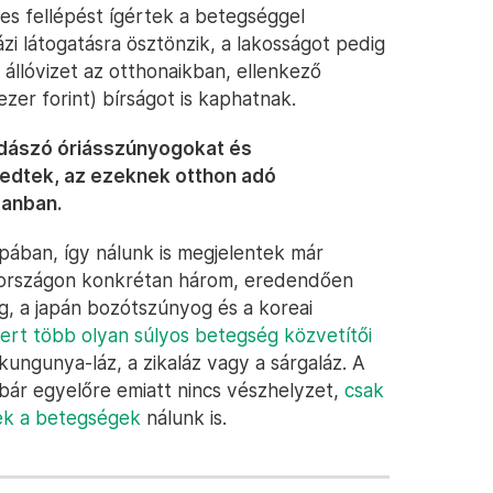
yes fellépést ígértek a betegséggel
i látogatásra ösztönzik, a lakosságot pedig
 állóvizet az otthonaikban, ellenkező
zer forint) bírságot is kaphatnak.
adászó óriásszúnyogokat és
gedtek, az ezeknek otthon adó
sanban.
pában, így nálunk is megjelentek már
rországon konkrétan három, eredendően
g, a japán bozótszúnyog és a koreai
ert több olyan súlyos betegség közvetítői
ikungunya-láz, a zikaláz vagy a sárgaláz. A
s bár egyelőre emiatt nincs vészhelyzet,
csak
ek a betegségek
nálunk is.