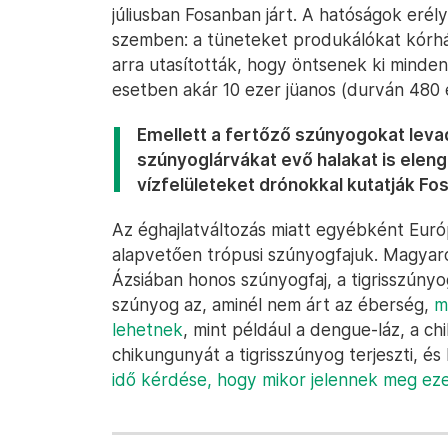
júliusban Fosanban járt. A hatóságok erél
szemben: a tüneteket produkálókat kórház
arra utasították, hogy öntsenek ki minden
esetben akár 10 ezer jüanos (durván 480 e
Emellett a fertőző szúnyogokat lev
szúnyoglárvákat evő halakat is elen
vízfelületeket drónokkal kutatják Fo
Az éghajlatváltozás miatt egyébként Euró
alapvetően trópusi szúnyogfajuk. Magya
Ázsiában honos szúnyogfaj, a tigrisszúnyo
szúnyog az, aminél nem árt az éberség,
m
lehetnek
, mint például a dengue-láz, a ch
chikungunyát a tigrisszúnyog terjeszti, é
idő kérdése, hogy mikor jelennek meg ez