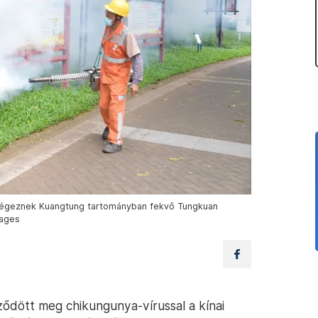
t végeznek Kuangtung tartományban fekvő Tungkuan
mages
ződött meg chikungunya-vírussal a kínai