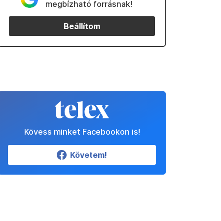
megbízható forrásnak!
Beállítom
Kövess minket Facebookon is!
Követem!