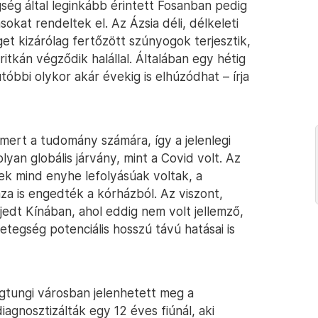
ég által leginkább érintett Fosanban pedig
okat rendeltek el. Az Ázsia déli, délkeleti
get kizárólag fertőzött szúnyogok terjesztik,
tkán végződik halállal. Általában egy hétig
 utóbbi olykor akár évekig is elhúzódhat – írja
mert a tudomány számára, így a jelenlegi
olyan globális járvány, mint a Covid volt. Az
ek mind enyhe lefolyásúak voltak, a
za is engedték a kórházból. Az viszont,
edt Kínában, ahol eddig nem volt jellemző,
tegség potenciális hosszú távú hatásai is
gtungi városban jelenhetett meg a
gnosztizálták egy 12 éves fiúnál, aki