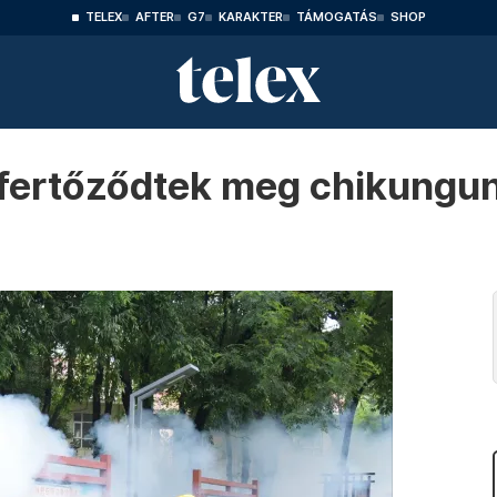
TELEX
AFTER
G7
KARAKTER
TÁMOGATÁS
SHOP
 fertőződtek meg chikungun