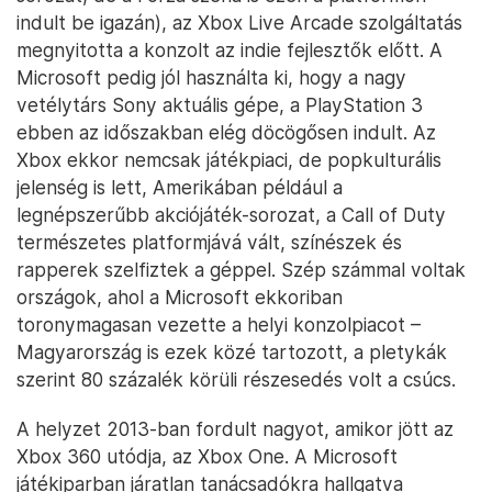
indult be igazán), az Xbox Live Arcade szolgáltatás
megnyitotta a konzolt az indie fejlesztők előtt. A
Microsoft pedig jól használta ki, hogy a nagy
vetélytárs Sony aktuális gépe, a PlayStation 3
ebben az időszakban elég döcögősen indult. Az
Xbox ekkor nemcsak játékpiaci, de popkulturális
jelenség is lett, Amerikában például a
legnépszerűbb akciójáték-sorozat, a Call of Duty
természetes platformjává vált, színészek és
rapperek szelfiztek a géppel. Szép számmal voltak
országok, ahol a Microsoft ekkoriban
toronymagasan vezette a helyi konzolpiacot –
Magyarország is ezek közé tartozott, a pletykák
szerint 80 százalék körüli részesedés volt a csúcs.
A helyzet 2013-ban fordult nagyot, amikor jött az
Xbox 360 utódja, az Xbox One. A Microsoft
játékiparban járatlan tanácsadókra hallgatva