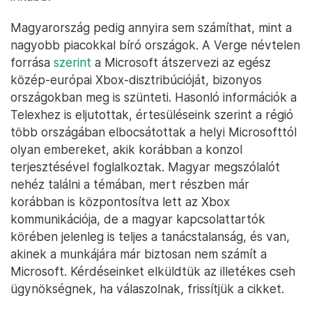
Magyarország pedig annyira sem számíthat, mint a
nagyobb piacokkal bíró országok. A Verge névtelen
forrása
szerint
a Microsoft átszervezi az egész
közép-európai Xbox-disztribúcióját, bizonyos
országokban meg is szünteti. Hasonló információk a
Telexhez is eljutottak, értesüléseink szerint a régió
több országában elbocsátottak a helyi Microsofttól
olyan embereket, akik korábban a konzol
terjesztésével foglalkoztak. Magyar megszólalót
nehéz találni a témában, mert részben már
korábban is központosítva lett az Xbox
kommunikációja, de a magyar kapcsolattartók
körében jelenleg is teljes a tanácstalanság, és van,
akinek a munkájára már biztosan nem számít a
Microsoft. Kérdéseinket elküldtük az illetékes cseh
ügynökségnek, ha válaszolnak, frissítjük a cikket.