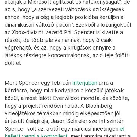
akarják a Microsoft agilitását és hatékonyságát”, de
az is, hogy „a szervezeti változások szükségesek
ahhoz, hogy a cég a legjobb pozícióba kerüljön a
dinamikusan változó piacon”. Ezekből a lózungokból
az Xbox-divíziót vezető Phil Spencer is kivette a
részét, de több jele van annak, hogy ő csak
végrehajtó, és az, hogy a kirúgások ennyire a
játékos részlegre koncentrálódnak, az ő feje fölött
dőlt el.
Mert Spencer egy februári
interjúban
arra a
kérdésre, hogy mi a kedvence a készülő játékaik
közül, a most lelőtt Everwildot mondta, és közölte,
hogy a projekt rendben halad. A Bloomberg
videójátékos témákban mindig elképesztően jól
értesült újságírója, Jason Schreier szerint szintén
Spencer volt az, akitől egy márciusi meetingen
el
kellett venni a kontrollert
, mert annyira rákattant a