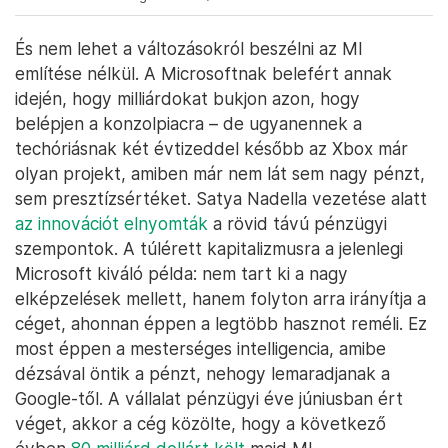
És nem lehet a változásokról beszélni az MI
említése nélkül. A Microsoftnak belefért annak
idején, hogy milliárdokat bukjon azon, hogy
belépjen a konzolpiacra – de ugyanennek a
techóriásnak két évtizeddel később az Xbox már
olyan projekt, amiben már nem lát sem nagy pénzt,
sem presztízsértéket. Satya Nadella vezetése alatt
az innovációt elnyomták
a rövid távú pénzügyi
szempontok. A túlérett kapitalizmusra a jelenlegi
Microsoft kiváló példa: nem tart ki a nagy
elképzelések mellett, hanem folyton arra irányítja a
céget, ahonnan éppen a legtöbb hasznot reméli. Ez
most éppen a mesterséges intelligencia, amibe
dézsával öntik a pénzt, nehogy lemaradjanak a
Google-től. A vállalat pénzügyi éve júniusban ért
véget, akkor a cég közölte, hogy a következő