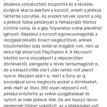
általános szórakoztató központtá és a tévézés
jövőjévé akarta alakítani a konzolt, emiatt a játékok
háttérbe szorultak. Az eredeti tervek szerint a cég
a játékok fizikai példányait is felhasználói fiókhoz
kötötte volna, és a gép folyamatos online jelenlétet
igényelt. Ráadásul a konzolt egybecsomagolták a
mozgásérzékelős Kinect kiegészítővel, aminek
köszönhetően száz dollárral drágább volt, mint az
ekkortájt elstartoló PlayStation 4. A Microsoft
később sorra visszalépett a népszerűtlen
döntésektől, elengedte a tévés fantazmagóriát is,
de a katasztrofális start után nehéz volt piacot
nyerni. Részben azért is, mert a Sony az új
konzoljával sorra meghozta azokat a döntéseket,
amik miatt az Xbox 360 olyan népszerű volt,
például erősítette az online szolgáltatásait és
nyitott az indie játékok felé. De ami hosszú távon
mindennél többet számított, az a játékkínálat volt,