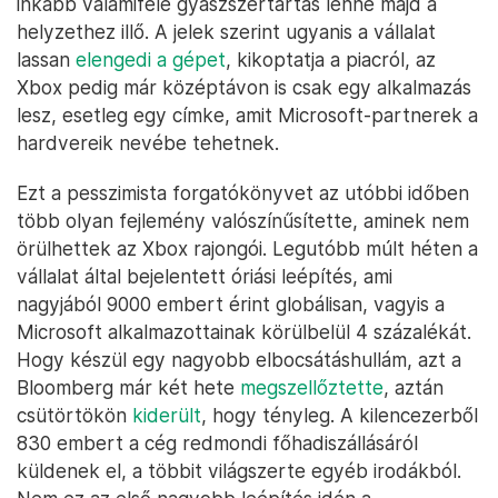
inkább valamiféle gyászszertartás lenne majd a
helyzethez illő. A jelek szerint ugyanis a vállalat
lassan
elengedi a gépet
, kikoptatja a piacról, az
Xbox pedig már középtávon is csak egy alkalmazás
lesz, esetleg egy címke, amit Microsoft-partnerek a
hardvereik nevébe tehetnek.
Ezt a pesszimista forgatókönyvet az utóbbi időben
több olyan fejlemény valószínűsítette, aminek nem
örülhettek az Xbox rajongói. Legutóbb múlt héten a
vállalat által bejelentett óriási leépítés, ami
nagyjából 9000 embert érint globálisan, vagyis a
Microsoft alkalmazottainak körülbelül 4 százalékát.
Hogy készül egy nagyobb elbocsátáshullám, azt a
Bloomberg már két hete
megszellőztette
, aztán
csütörtökön
kiderült
, hogy tényleg. A kilencezerből
830 embert a cég redmondi főhadiszállásáról
küldenek el, a többit világszerte egyéb irodákból.