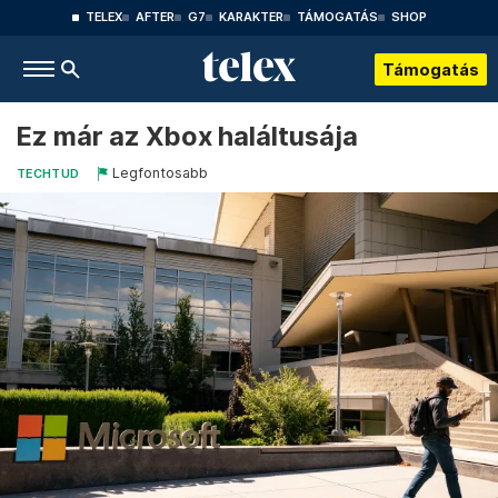
TELEX
AFTER
G7
KARAKTER
TÁMOGATÁS
SHOP
Támogatás
Ez már az Xbox haláltusája
Legfontosabb
TECHTUD