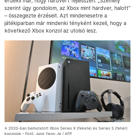
érdekli már, hogy hardvert fejlesszen. „Személy
szerint úgy gondolom, az Xbox mint hardver, halott”
– összegezte érzéseit. Azt mindenesetre a
játékiparban már mindenki tényként kezeli, hogy a
következő Xbox konzol az utolsó lesz.
A 2020-ban bemutatott Xbox Series X (fekete) és Series S (fehér)
konzolok – Fotó: Jung Yeon-Je / AFP