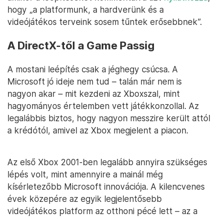
hogy „a platformunk, a hardverünk és a
videójátékos terveink sosem tűntek erősebbnek”.
A DirectX-től a Game Passig
A mostani leépítés csak a jéghegy csúcsa. A
Microsoft jó ideje nem tud – talán már nem is
nagyon akar – mit kezdeni az Xboxszal, mint
hagyományos értelemben vett játékkonzollal. Az
legalábbis biztos, hogy nagyon messzire került attól
a krédótól, amivel az Xbox megjelent a piacon.
Az első Xbox 2001-ben legalább annyira szükséges
lépés volt, mint amennyire a mainál még
kísérletezőbb Microsoft innovációja. A kilencvenes
évek közepére az egyik legjelentősebb
videójátékos platform az otthoni pécé lett – az a