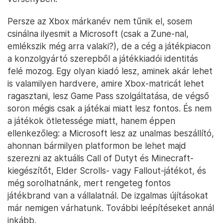
Persze az Xbox márkanév nem tűnik el, sosem
csinálna ilyesmit a Microsoft (csak a Zune-nal,
emlékszik még arra valaki?), de a cég a játékpiacon
a konzolgyártó szerepből a játékkiadói identitás
felé mozog. Egy olyan kiadó lesz, aminek akár lehet
is valamilyen hardvere, amire Xbox-matricát lehet
ragasztani, lesz Game Pass szolgáltatása, de végső
soron mégis csak a játékai miatt lesz fontos. És nem
a játékok ötletessége miatt, hanem éppen
ellenkezőleg: a Microsoft lesz az unalmas beszállító,
ahonnan bármilyen platformon be lehet majd
szerezni az aktuális Call of Dutyt és Minecraft-
kiegészítőt, Elder Scrolls- vagy Fallout-játékot, és
még sorolhatnánk, mert rengeteg fontos
játékbrand van a vállalatnál. De izgalmas újításokat
már nemigen várhatunk. További leépítéseket annál
inkább.