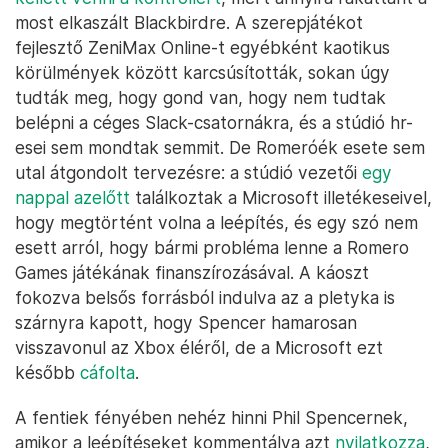
most elkaszált Blackbirdre. A szerepjátékot
fejlesztő ZeniMax Online-t egyébként kaotikus
körülmények között karcsúsították, sokan úgy
tudták meg, hogy gond van, hogy nem tudtak
belépni a céges Slack-csatornákra, és a stúdió hr-
esei sem mondtak semmit. De Romeróék esete sem
utal átgondolt tervezésre: a stúdió vezetői
egy
nappal azelőtt
találkoztak a Microsoft illetékeseivel,
hogy megtörtént volna a leépítés, és egy szó nem
esett arról, hogy bármi probléma lenne a Romero
Games játékának finanszírozásával. A káoszt
fokozva belsős forrásból indulva az a pletyka is
szárnyra kapott, hogy Spencer hamarosan
visszavonul az Xbox éléről, de a Microsoft ezt
később
cáfolta
.
A fentiek fényében nehéz hinni Phil Spencernek,
amikor a leépítéseket kommentálva azt
nyilatkozza
,