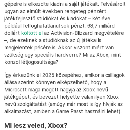
gépeire is elkezdte kiadni a saját játékait. Felvásárolt
ugyan az elmúlt években rengeteg pénzért
játékfejlesztő stúdiókat és kiadókat – két éve
például felfoghatatlanul sok pénzt, 68,7 milliárd
dollárt
költött el
az Activision-Blizzard megvételére
–, de ezeknek a stúdióknak az új játékai is
megjelentek pécére is. Akkor viszont miért van
szükség egy speciális hardverre? Mi az Xbox, mint
konzol létjogosultsága?
Így érkezünk el 2025 közepéhez, amikor a csillagok
állása szerint könnyen elképzelhető, hogy a
Microsoft maga mögött hagyja az Xbox nevű
játékgépet, és bevezet helyette valamilyen Xbox
nevű szolgáltatást (amúgy már most is így hívják az
alkalmazást, amiben a Game Passt használni lehet).
MI lesz veled, Xbox?