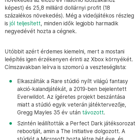
képest) és 25,8 milliárd dollárnyi profit (18
százalékos növekedés). Még a videójátékos részleg
is
jól teljesített
, minden idők legjobb harmadik
negyedévét hozta a cégnek.
Utóbbit azért érdemes kiemelni, mert a mostani
leépítés igen érzékenyen érinti az Xbox környékét.
Címszavakban leírva is szomorú a veszteséglista:
Elkaszálták a Rare stúdió nyílt világú fantasy
akció-kalandjátékát, a 2019-ben bejelentett
Everwildot. Az ígéretes projekt beszántása
miatt a stúdió egyik veterán játéktervezője,
Gregg Mayles 35 év után
távozott
.
Szintén leállították a Perfect Dark játéksorozat
rebootját, amin a The Initiative dolgozott. A
stúdiót a Microsoft hozta létre hét éve, és