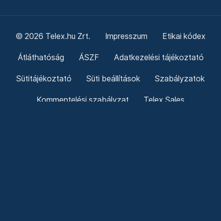
© 2026 Telex.hu Zrt.
Impresszum
Etikai kódex
Átláthatóság
ÁSZF
Adatkezelési tájékoztató
Sütitájékoztató
Süti beállítások
Szabályzatok
Kommentelési szabályzat
Telex Sales