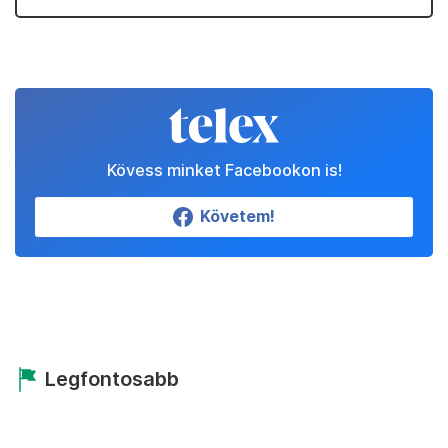
Kövess minket Facebookon is!
Követem!
Legfontosabb