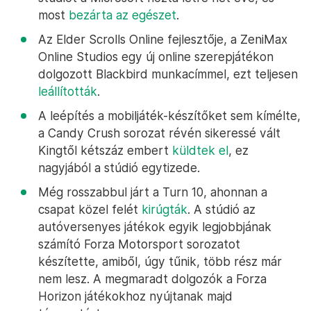
most
bezárta az egészet
.
Az Elder Scrolls Online fejlesztője, a ZeniMax
Online Studios egy új online szerepjátékon
dolgozott Blackbird munkacímmel, ezt teljesen
leállították
.
A leépítés a mobiljáték-készítőket sem kímélte,
a Candy Crush sorozat révén sikeressé vált
Kingtől kétszáz embert
küldtek el
, ez
nagyjából a stúdió egytizede.
Még rosszabbul járt a Turn 10, ahonnan a
csapat közel felét
kirúgták
. A stúdió az
autóversenyes játékok egyik legjobbjának
számító Forza Motorsport sorozatot
készítette, amiből, úgy tűnik, több rész már
nem lesz. A megmaradt dolgozók a Forza
Horizon játékokhoz nyújtanak majd