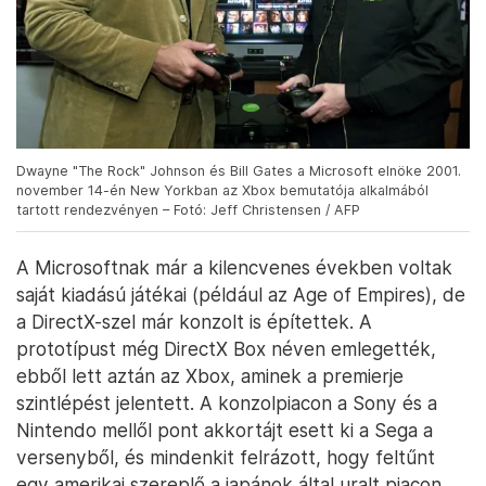
Dwayne "The Rock" Johnson és Bill Gates a Microsoft elnöke 2001.
november 14-én New Yorkban az Xbox bemutatója alkalmából
tartott rendezvényen – Fotó: Jeff Christensen / AFP
A Microsoftnak már a kilencvenes években voltak
saját kiadású játékai (például az Age of Empires), de
a DirectX-szel már konzolt is építettek. A
prototípust még DirectX Box néven emlegették,
ebből lett aztán az Xbox, aminek a premierje
szintlépést jelentett. A konzolpiacon a Sony és a
Nintendo mellől pont akkortájt esett ki a Sega a
versenyből, és mindenkit felrázott, hogy feltűnt
egy amerikai szereplő a japánok által uralt piacon,