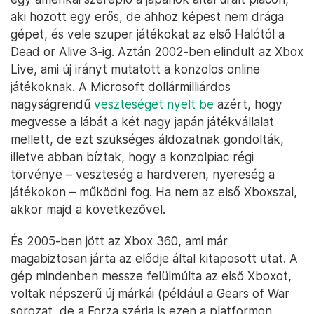
aki hozott egy erős, de ahhoz képest nem drága
gépet, és vele szuper játékokat az első Halótól a
Dead or Alive 3-ig. Aztán 2002-ben elindult az Xbox
Live, ami új irányt mutatott a konzolos online
játékoknak. A Microsoft dollármilliárdos
nagyságrendű
veszteséget nyelt be
azért, hogy
megvesse a lábát a két nagy japán játékvállalat
mellett, de ezt szükséges áldozatnak gondolták,
illetve abban bíztak, hogy a konzolpiac régi
törvénye – veszteség a hardveren, nyereség a
játékokon – működni fog. Ha nem az első Xboxszal,
akkor majd a következővel.
És 2005-ben jött az Xbox 360, ami már
magabiztosan járta az elődje által kitaposott utat. A
gép mindenben messze felülmúlta az első Xboxot,
voltak népszerű új márkái (például a Gears of War
sorozat, de a Forza széria is ezen a platformon