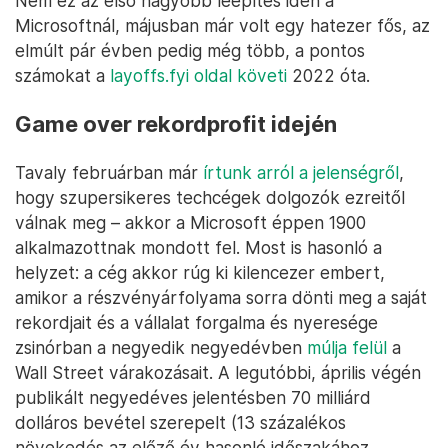
Nem ez az első nagyobb leépítés idén a
Microsoftnál, májusban már volt egy hatezer fős, az
elmúlt pár évben pedig még több, a pontos
számokat a
layoffs.fyi oldal követi
2022 óta.
Game over rekordprofit idején
Tavaly februárban már
írtunk arról a jelenségről
,
hogy szupersikeres techcégek dolgozók ezreitől
válnak meg – akkor a Microsoft éppen 1900
alkalmazottnak mondott fel. Most is hasonló a
helyzet: a cég akkor rúg ki kilencezer embert,
amikor a részvényárfolyama sorra dönti meg a saját
rekordjait és a vállalat forgalma és nyeresége
zsinórban a negyedik negyedévben
múlja felül
a
Wall Street várakozásait. A legutóbbi, április végén
publikált negyedéves jelentésben 70 milliárd
dolláros bevétel szerepelt (13 százalékos
növekedés az előző év hasonló időszakához