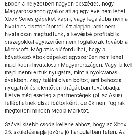
Ebben a helyzetben nagyon beszédes, hogy
Magyarországon gyakorlatilag egy éve nem lehet
Xbox Series gépeket kapni, vagy legalábbis nem a
hivatalos disztribútortól. Az alapján, amit nem
hivatalosan megtudtunk, a kevésbé profitábilis
országokkal egyszerűen nem foglalkozik tovább a
Microsoft. Még az is előfordulhat, hogy a
következő Xbox gépeket egyszerűen nem lehet
majd kapni hivatalosan Magyarországon. Vagy ki kell
majd menni értük nyugatra, mint a nyolcvanas
években, vagy találni olyan boltot, ami behozza
nyugatról és jelentősen drágábban továbbadja.
Illetve még esetleg a partnercégek (pl. az Asus)
felléphetnek disztribútorként, de ők nem fognak
megtölteni minden Media Marktot.
Szóval kisebb csoda kellene ahhoz, hogy az Xbox
25. születésnapja jövőre jó hangulatban teljen. Az