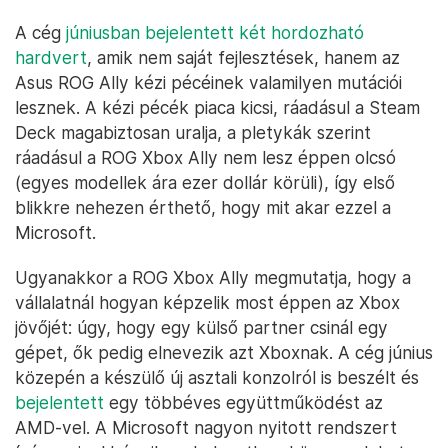
A cég
júniusban bejelentett két hordozható
hardvert
, amik nem saját fejlesztések, hanem az
Asus ROG Ally kézi pécéinek valamilyen mutációi
lesznek. A kézi pécék piaca kicsi, ráadásul a Steam
Deck magabiztosan uralja, a pletykák szerint
ráadásul a ROG Xbox Ally nem lesz éppen olcsó
(egyes modellek ára ezer dollár körüli), így első
blikkre nehezen érthető, hogy mit akar ezzel a
Microsoft.
Ugyanakkor a ROG Xbox Ally megmutatja, hogy a
vállalatnál hogyan képzelik most éppen az Xbox
jövőjét: úgy, hogy egy külső partner csinál egy
gépet, ők pedig elnevezik azt Xboxnak. A cég június
közepén a készülő új asztali konzolról is beszélt és
bejelentett
egy többéves együttműködést az
AMD-vel. A Microsoft nagyon nyitott rendszert