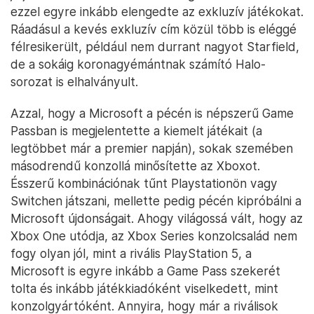
ezzel egyre inkább elengedte az exkluzív játékokat.
Ráadásul a kevés exkluzív cím közül több is eléggé
félresikerült, például nem durrant nagyot Starfield,
de a sokáig koronagyémántnak számító Halo-
sorozat is elhalványult.
Azzal, hogy a Microsoft a pécén is népszerű Game
Passban is megjelentette a kiemelt játékait (a
legtöbbet már a premier napján), sokak szemében
másodrendű konzollá minősítette az Xboxot.
Ésszerű kombinációnak tűnt Playstationön vagy
Switchen játszani, mellette pedig pécén kipróbálni a
Microsoft újdonságait. Ahogy világossá vált, hogy az
Xbox One utódja, az Xbox Series konzolcsalád nem
fogy olyan jól, mint a rivális PlayStation 5, a
Microsoft is egyre inkább a Game Pass szekerét
tolta és inkább játékkiadóként viselkedett, mint
konzolgyártóként. Annyira, hogy már a riválisok