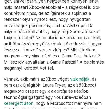
ígér, amivel bármilyen helyzetben könnyen lehet
majd játszani Xbox-játékokkal – a régiekkel is. Sok
konkrétum nincs, de az ígéretek alapján ez a
rendszer olyan nyitott lesz, hogy nyugodtan
nevezhetjük pécének is, amit az AMD épít. De
milyen pécé kell ahhoz, hogy régi Xbox-játékokat
tudjon futtatni? Az emulációhoz erős hardver kell,
amiből sokszámjegyű árcédula következik. Hogyan
lesz ez a „konzol” versenyképes? Miért kellene
megvenni egy sima pécé és a Game Pass helyett?
Mi lesz így egyáltalán a Game Passzal? A bejelentés
megannyi kérdést vet fel.
Vannak, akik máris az Xbox végét
vizionálják
, és
nem csak újságírók. Laura Fryer, az első Xboxot
megalkotó csapat egyik alapítója és későbbi
technológiai igazgató egy YouTube-videóban
kesergett azon
, hogy a Microsoftot mennyire nem