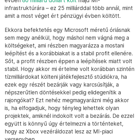
évben
80 milliárd dollárt költ
majd MI-
infrastruktúrára – ez 25 milliárddal több annál, mint
amit a most véget ért pénzügyi évben költött.
Ekkora befektetés egy Microsoft méretű óriásnak
sem megy anélkül, hogy máshol nem vágná meg a
költségeket, ami részben magyarázza a mostani
leépítést és a korábbiakat is a stabil profit ellenére.
Sőt, a profit részben éppen a leépítések miatt volt
stabil. Hogy akkor mi értelme volt korábban szintén
tízmilliárdokat költeni játékfejlesztő stúdiókra, ha
ezek egy részét bezárják vagy karcsúsítják, a
népszerűtlen döntésekkel pedig elidegenítik a
rajongókat? Ezt nehéz megmagyarázni még akkor
is, ha elfogadjuk, hogy tényleg lehettek olyan
projektek, amiknél indokolt volt a bezárás. De ezzel
együtt is könnyű úgy értelmezni a történteket,
hogy az Xbox vezéráldozat lesz az MI-piaci
versenyben.