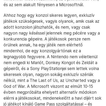
és az sem alakult fényesen a Microsoftnál.
Ahhoz hogy egy konzol sikeres legyen, exkluzív
játékok szükségesek, vagyis olyanok, amik csak az
adott konzolon játszhatók, és nem, vagy csak
nagyon nagy késéssel jelennek meg pécére vagy a
konkurencia gépeire. A játékosok persze nem
örülnek annak, ha egy játék nem elérhető
mindenhol, de egy konzolgyártónak ez a
legnagyobb fegyvere. A Nintendo nem véletlenül
nem engedi ki Mariót, Donkey Kongot és Zeldát a
gépeiről, és a Sony PlayStationjei sem lettek volna
sikeresek olyan, nagyon sokáig exkluzív szériák
nélkül, mint a The Last of Us, az Uncharted vagy a
God of War. A Microsoft viszont az elmúlt 10-15
évben megpróbálta ehelyett alternatív módokon
elérni a játékosokat, mindenekelőtt a havi díjért sok
jó játékot kínáló Game Pass szolgáltatással – és