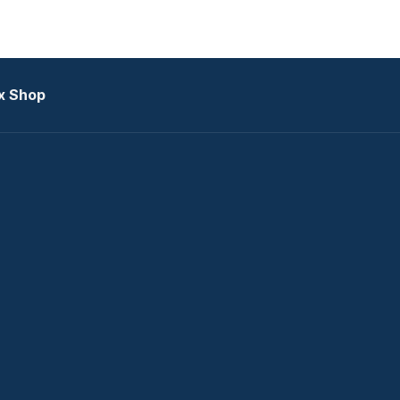
x Shop
datkezelési tájékoztató
zat
Telex Sales