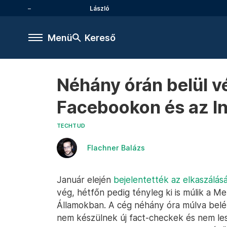
László
Menü
Kereső
Néhány órán belül v
Facebookon és az I
TECHTUD
Flachner Balázs
Január elején
bejelentették az elkaszálás
vég, hétfőn pedig tényleg ki is múlik a M
Államokban. A cég néhány óra múlva belép
nem készülnek új fact-checkek és nem le