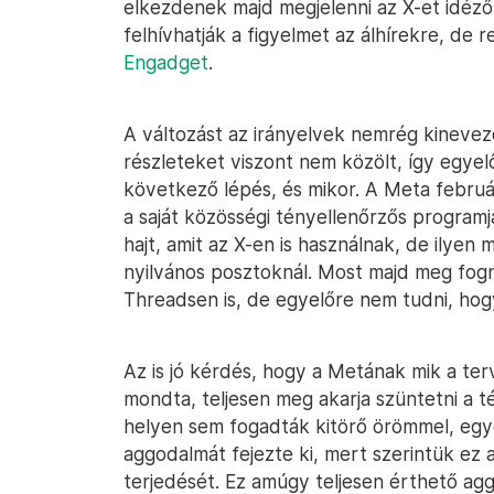
elkezdenek majd megjelenni az X-et idéz
felhívhatják a figyelmet az álhírekre, de re
Engadget
.
A változást az irányelvek nemrég kinevez
részleteket viszont nem közölt, így egyel
következő lépés, és mikor. A Meta februá
a saját közösségi tényellenőrzős program
hajt, amit az X-en is használnak, de ilye
nyilvános posztoknál. Most majd meg fogn
Threadsen is, de egyelőre nem tudni, hog
Az is jó kérdés, hogy a Metának mik a ter
mondta, teljesen meg akarja szüntetni a t
helyen sem fogadták kitörő örömmel, egyeb
aggodalmát fejezte ki, mert szerintük ez a
terjedését. Ez amúgy teljesen érthető agg