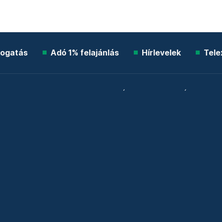
ogatás
Adó 1% felajánlás
Hírlevelek
Tele
Impresszum
Etikai kódex
Átláthatóság
ÁSZF
A
Süti beállítások
Szabályzatok
Kommentelési szabály