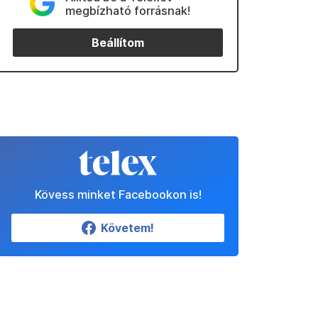
megbízható forrásnak!
Beállítom
Kövess minket Facebookon is!
Követem!