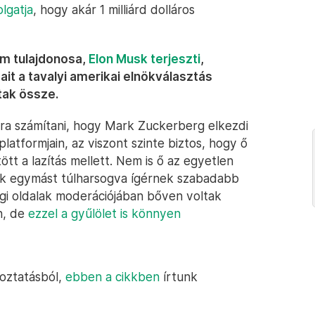
lgatja
, hogy akár 1 milliárd dolláros
rm tulajdonosa,
Elon Musk terjeszti
,
ait a tavalyi amerikai elnökválasztás
tak össze.
rra számítani, hogy Mark Zuckerberg elkezdi
 platformjain, az viszont szinte biztos, hogy ő
tt a lazítás mellett. Nem is ő az egyetlen
ek egymást túlharsogva ígérnek szabadabb
égi oldalak moderációjában bőven voltak
n, de
ezzel a gyűlölet is könnyen
toztatásból,
ebben a cikkben
írtunk