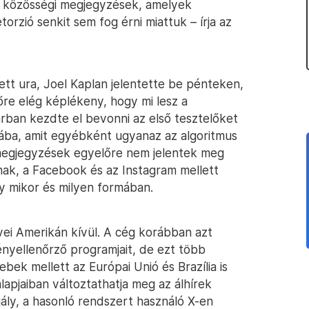
ő közösségi megjegyzések, amelyek
torzió senkit sem fog érni miattuk – írja az
ett ura, Joel Kaplan jelentette be pénteken,
őre elég képlékeny, hogy mi lesz a
rban kezdte el bevonni az első tesztelőket
jába, amit egyébként ugyanaz az algoritmus
n megjegyzések egyelőre nem jelentek meg
ak, a Facebook és az Instagram mellett
y mikor és milyen formában.
vei Amerikán kívül. A cég korábban azt
ényellenőrző programjait, de ezt több
ek mellett az Európai Unió és Brazília is
lapjaiban változtathatja meg az álhírek
ály, a hasonló rendszert használó X-en