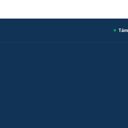
Tám
© 2026 Telex.hu Zrt.
Sütitájékoztató