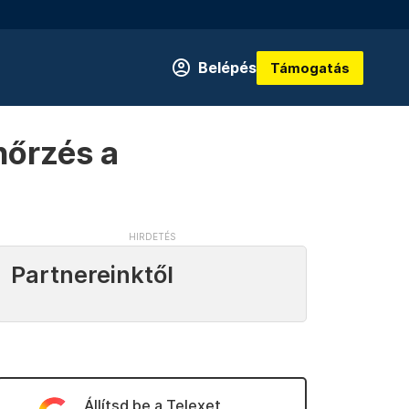
Belépés
Támogatás
nőrzés a
Partnereinktől
Állítsd be a Telexet