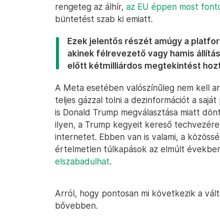
rengeteg az álhír,
az EU éppen most fonto
büntetést szab ki emiatt.
Ezek jelentős részét amúgy a platfo
akinek félrevezető vagy hamis állítás
előtt kétmilliárdos megtekintést hoz
A Meta esetében valószínűleg nem kell a
teljes gázzal tolni a dezinformációt a saját
is Donald Trump megválasztása miatt döntö
ilyen, a Trump kegyeit kereső techvezér
internetet. Ebben van is valami, a közöss
értelmetlen túlkapások az elmúlt évekbe
elszabadulhat
.
Arról, hogy pontosan mi következik a vál
bővebben.