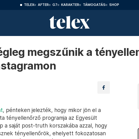
TELEX
AFTER
G7
KARAKTER
TÁMOGATÁS
SHOP
égleg megszűnik a tényelle
nstagramon
át
, pénteken jelezték, hogy mikor jön el a
eta tényellenőrző programja az Egyesült
 a saját post-truth korszakába azzal, hogy
sznek tényellenőrök, ehelyett fokozatosan