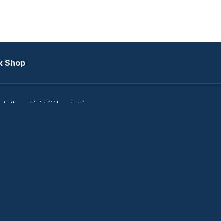
x Shop
datkezelési tájékoztató
zat
Telex Sales