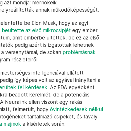
ég azt mondja: mérnökeik
 helyreállították annak működőképességét.
jelentette be Elon Musk, hogy az agyi
k
beültette az első mikrocsipjét
egy ember
átum, amit emberbe ültettek, de ez az első
utatók pedig azért is izgatottak lehetnek
t a versenytársai, de sokan
problémásnak
ram részleteiről.
esterséges intelligenciával ellátott
edig így képes volt az agyával irányítani a
merültek fel kérdések
. Az FDA egyébként
tokra beadott kérelmét, de a potenciális
 A Neuralink ellen viszont egy rakás
iatt, felmerült, hogy
óvintézkedések nélkül
togéneket tartalmazó csipeket, és tavaly
 a majmok
a kísérletek során.