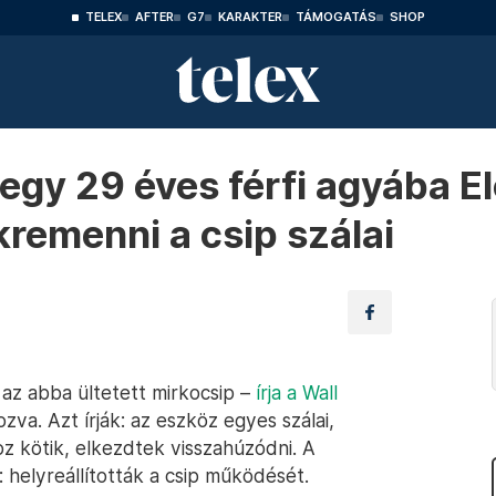
TELEX
AFTER
G7
KARAKTER
TÁMOGATÁS
SHOP
 egy 29 éves férfi agyába 
kremenni a csip szálai
 az abba ültetett mirkocsip –
írja a Wall
zva. Azt írják: az eszköz egyes szálai,
z kötik, elkezdtek visszahúzódni. A
 helyreállították a csip működését.