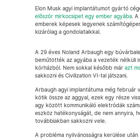
Elon Musk agyi implantátumot gyártó cég
először mirkocsipet egy ember agyába
. A
emberek képesek legyenek számítógépes k
kizárólag a gondolataikkal.
A 29 éves Noland Arbaugh egy búvárbalese
beműtötték az agyába a vezeték nélküli 
kórházból. Nem sokkal később már
azt m
sakkozni és Civilization VI-tal játszani.
Arbaugh agyi implantátuma még február vé
kötik össze az aggyal, ezek egy része vis
agy között kommunikáló elektródák száma
eszköz hatékonyságát, de nem annyira, h
továbbiakban sakkozni vele.
A probléma nyilvánosságra kerülése után 