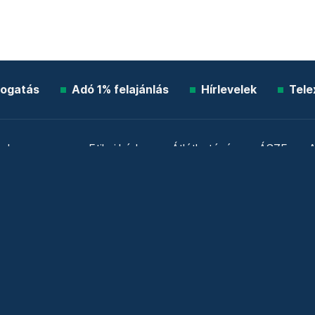
ogatás
Adó 1% felajánlás
Hírlevelek
Tele
Impresszum
Etikai kódex
Átláthatóság
ÁSZF
A
Süti beállítások
Szabályzatok
Kommentelési szabály