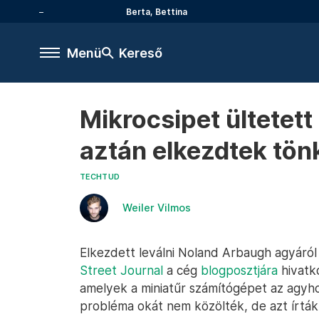
Berta, Bettina
Menü
Kereső
Mikrocsipet ültetett
aztán elkezdtek tön
TECHTUD
Weiler Vilmos
Elkezdett leválni Noland Arbaugh agyáról
Street Journal
a cég
blogposztjára
hivatko
amelyek a miniatűr számítógépet az agyho
probléma okát nem közölték, de azt írták: