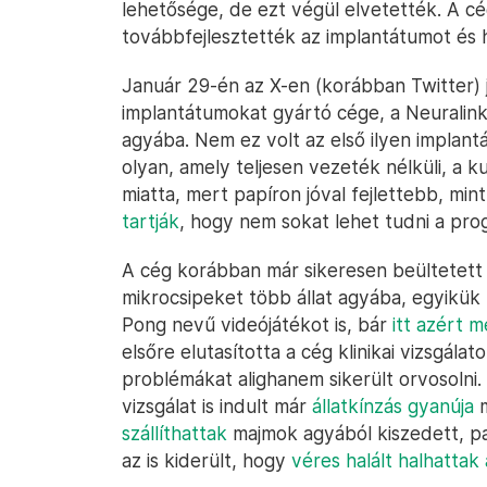
lehetősége, de ezt végül elvetették. A c
továbbfejlesztették az implantátumot és
Január 29-én az X-en (korábban Twitter) 
implantátumokat gyártó cége, a Neuralin
agyába. Nem ez volt az első ilyen implant
olyan, amely teljesen vezeték nélküli, a k
miatta, mert papíron jóval fejlettebb, min
tartják
, hogy nem sokat lehet tudni a prog
A cég korábban már sikeresen beültetett m
mikrocsipeket több állat agyába, egyikük p
Pong nevű videójátékot is, bár
itt azért 
elsőre elutasította a cég klinikai vizsgála
problémákat alighanem sikerült orvosolni.
vizsgálat is indult már
állatkínzás gyanúja
m
szállíthattak
majmok agyából kiszedett, pa
az is kiderült, hogy
véres halált halhattak