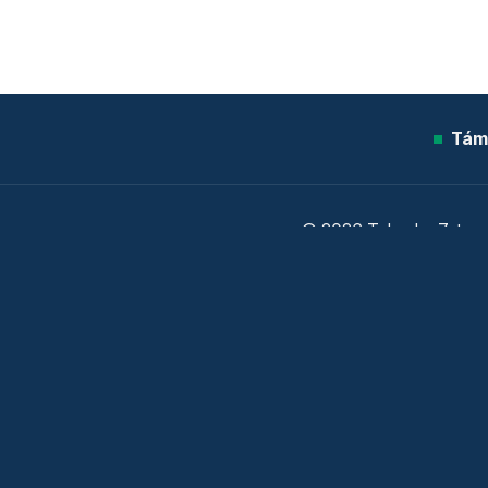
Tám
© 2026 Telex.hu Zrt.
Sütitájékoztató