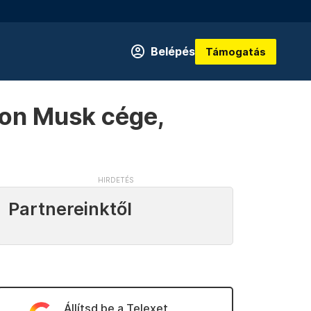
Belépés
Támogatás
Elon Musk cége,
Partnereinktől
Állítsd be a Telexet