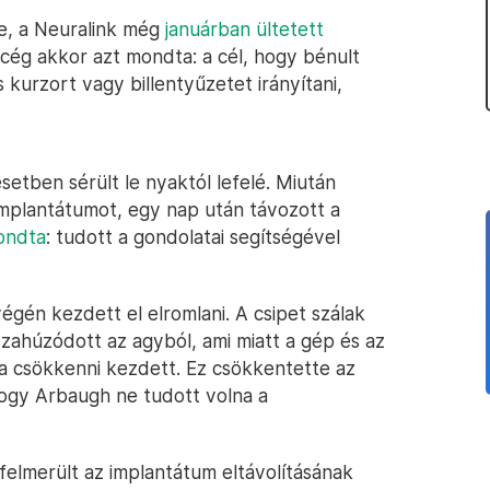
e, a Neuralink még
januárban ültetett
 cég akkor azt mondta: a cél, hogy bénult
urzort vagy billentyűzetet irányítani,
tben sérült le nyaktól lefelé. Miután
implantátumot, egy nap után távozott a
ondta
: tudott a gondolatai segítségével
gén kezdett el elromlani. A csipet szálak
szahúzódott az agyból, ami miatt a gép és az
 csökkenni kezdett. Ez csökkentette az
ogy Arbaugh ne tudott volna a
felmerült az implantátum eltávolításának