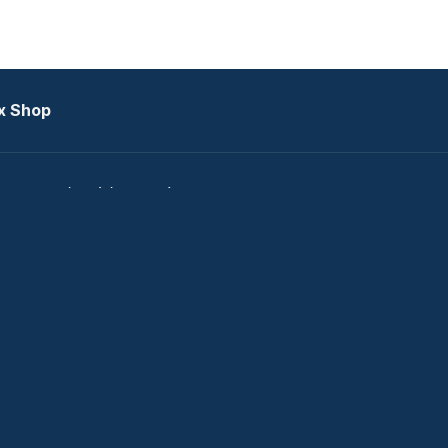
x Shop
datkezelési tájékoztató
zat
Telex Sales