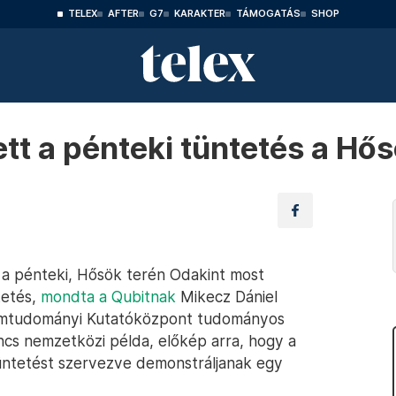
TELEX
AFTER
G7
KARAKTER
TÁMOGATÁS
SHOP
tett a pénteki tüntetés a Hő
tt a pénteki, Hősök terén Odakint most
tetés,
mondta a Qubitnak
Mikecz Dániel
lomtudományi Kutatóközpont tudományos
ncs nemzetközi példa, előkép arra, hogy a
tüntetést szervezve demonstráljanak egy