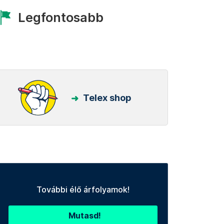
Legfontosabb
Telex shop
További élő árfolyamok!
Mutasd!