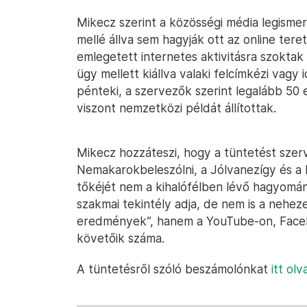
Mikecz szerint a közösségi média legismer
mellé állva sem hagyják ott az online tere
emlegetett internetes aktivitásra szoktak
ügy mellett kiállva valaki felcímkézi vagy 
pénteki, a szervezők szerint legalább 5
viszont nemzetközi példát állítottak.
Mikecz hozzáteszi, hogy a tüntetést szer
Nemakarokbeleszólni, a Jólvanezígy és a 
tőkéjét nem a kihalófélben lévő hagyomá
szakmai tekintély adja, de nem is a neh
eredmények”, hanem a YouTube-on, Faceb
követőik száma.
A tüntetésről szóló beszámolónkat
itt olv