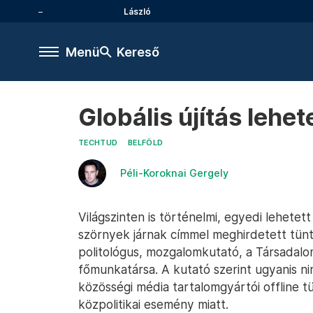
László
Menü
Kereső
Globális újítás lehe
TECHTUD
BELFÖLD
Péli-Koroknai Gergely
Világszinten is történelmi, egyedi lehete
szörnyek járnak címmel meghirdetett tün
politológus, mozgalomkutató, a Társada
főmunkatársa. A kutató szerint ugyanis ni
közösségi média tartalomgyártói offline 
közpolitikai esemény miatt.