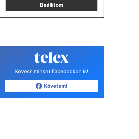
Beállítom
Kövess minket Facebookon is!
Követem!