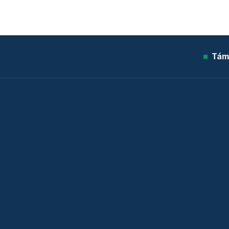
Tám
© 2026 Telex.hu Zrt.
Sütitájékoztató