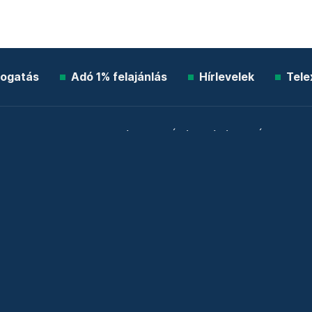
ogatás
Adó 1% felajánlás
Hírlevelek
Tele
Impresszum
Etikai kódex
Átláthatóság
ÁSZF
A
Süti beállítások
Szabályzatok
Kommentelési szabály