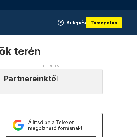
Belépés
Támogatás
sök terén
Partnereinktől
Állítsd be a Telexet
megbízható forrásnak!