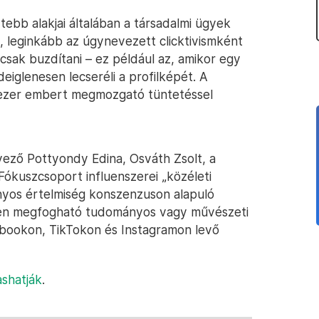
tebb alakjai általában a társadalmi ügyek
t, leginkább az úgynevezett clicktivismként
 csak buzdítani – ez például az, amikor egy
ideiglenesen lecseréli a profilképét. A
0 ezer embert megmozgató tüntetéssel
vező Pottyondy Edina, Osváth Zsolt, a
Fókuszcsoport influenszerei „közéleti
nyos értelmiség konszenzuson alapuló
ezen megfogható tudományos vagy művészeti
ookon, TikTokon és Instagramon levő
ashatják
.