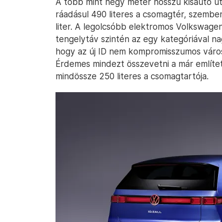
A több mint négy méter hosszú kisautó ut
ráadásul 490 literes a csomagtér, szembe
liter. A legolcsóbb elektromos Volkswage
tengelytáv szintén az egy kategóriával nag
hogy az új ID nem kompromisszumos város
Érdemes mindezt összevetni a már említet
mindössze 250 literes a csomagtartója.