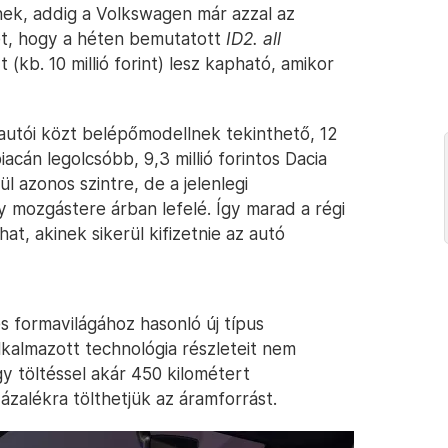
rnek, addig a Volkswagen már azzal az
met, hogy a héten bemutatott
ID2. all
(kb. 10 millió forint) lesz kapható, amikor
nyautói közt belépőmodellnek tekinthető, 12
iacán legolcsóbb, 9,3 millió forintos Dacia
l azonos szintre, de a jelenlegi
y mozgástere árban lefelé. Így marad a régi
at, akinek sikerül kifizetnie az autó
s formavilágához hasonló új típus
lkalmazott technológia részleteit nem
y töltéssel akár 450 kilométert
ázalékra tölthetjük az áramforrást.