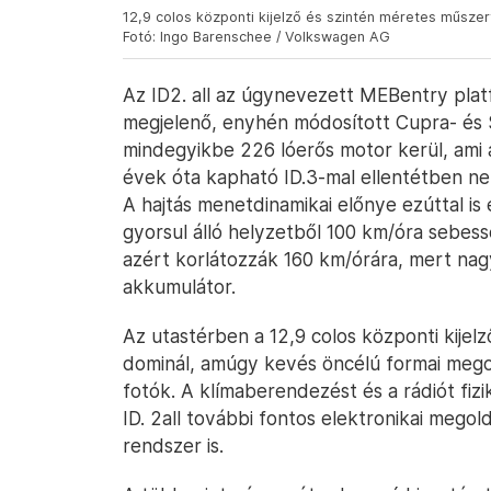
12,9 colos központi kijelző és szintén méretes műszerf
Fotó: Ingo Barenschee / Volkswagen AG
Az ID2. all az úgynevezett MEBentry plat
megjelenő, enyhén módosított Cupra- és
mindegyikbe 226 lóerős motor kerül, ami a
évek óta kapható ID.3-mal ellentétben ne
A hajtás menetdinamikai előnye ezúttal is
gyorsul álló helyzetből 100 km/óra sebes
azért korlátozzák 160 km/órára, mert na
akkumulátor.
Az utastérben a 12,9 colos központi kije
dominál, amúgy kevés öncélú formai mego
fotók. A klímaberendezést és a rádiót fizi
ID. 2all további fontos elektronikai mego
rendszer is.