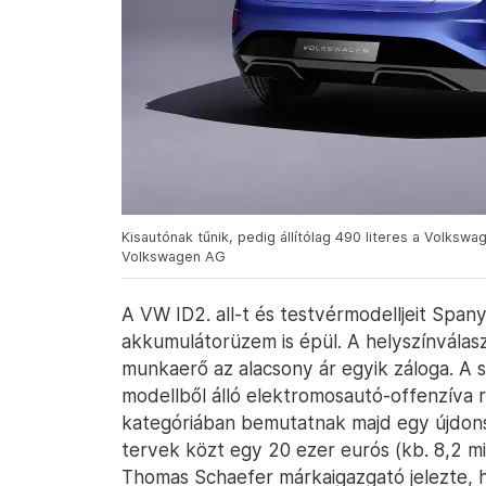
Kisautónak tűnik, pedig állítólag 490 literes a Volkswa
Volkswagen AG
A VW ID2. all-t és testvérmodelljeit Span
akkumulátorüzem is épül. A helyszínválas
munkaerő az alacsony ár egyik záloga. A s
modellből álló elektromosautó-offenzíva
kategóriában bemutatnak majd egy újdons
tervek közt egy 20 ezer eurós (kb. 8,2 mil
Thomas Schaefer márkaigazgató jelezte, 