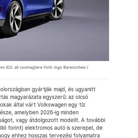
gen ID2. all csomagtere Fotó: Ingo Barenschee /
yolországban gyártják majd, és ugyanitt
ztás magyarázata egyszerű: az olcsó
okak által várt Volkswagen egy tíz
 része, amelyben 2026-ig minden
ágot, vagy átdolgozott modellt. A további
lió forint) elektromos autó is szerepel, de
hogy ehhez hosszas tervezési folyamatra