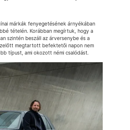
kínai márkák fenyegetésének árnyékában
tőbbé tételén. Korábban megírtuk, hogy a
an szintén beszáll az árversenybe és a
ezelőtt megtartott befektetői napon nem
óbb típust, ami okozott némi csalódást.