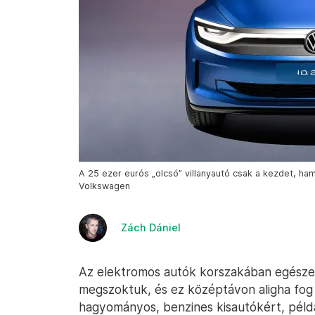
A 25 ezer eurós „olcsó” villanyautó csak a kezdet, h
Volkswagen
Zách Dániel
Az elektromos autók korszakában egészen 
megszoktuk, és ez középtávon aligha fog
hagyományos, benzines kisautókért, péld