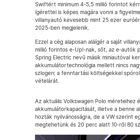
Swiftért minimum 4-5,5 millió forintot ké
ígérettel is képes magára vonni a figyel
villanyautó kevesebb mint 25 ezer euróért 
2025-ben megjelenik.
Ezzel a cég alaposan aláígér a saját villa
millió forintos e-Up!-nak, sőt, az e-autók p
Spring Electric nevű másik miniautóval kerü
akkumulátortechnológia mellett nincs nag
szlogen: a fenntartási költségekkel spórolh
vételárát.
Az aktuális Volkswagen Polo méreteihez é
akkumulátorkapacitását, illetve a benne a
hozták nyilvánosságra, de a VW szerint eg
megtehetünk és 20 perc alatt 10-ről 80 sz