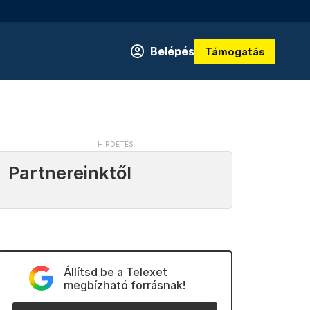
Belépés
Támogatás
Partnereinktől
Állítsd be a Telexet
megbízható forrásnak!