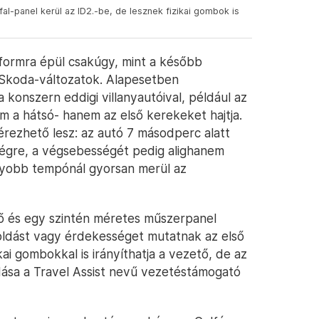
al-panel kerül az ID2.-be, de lesznek fizikai gombok is
formra épül csakúgy, mint a később
 Skoda-változatok. Alapesetben
 konszern eddigi villanyautóival, például az
m a hátsó- hanem az első kerekeket hajtja.
 érezhető lesz: az autó 7 másodperc alatt
ségre, a végsebességét pedig alighanem
gyobb tempónál gyorsan merül az
lző és egy szintén méretes műszerpanel
ldást vagy érdekességet mutatnak az első
kai gombokkal is irányíthatja a vezető, de az
ldása a Travel Assist nevű vezetéstámogató