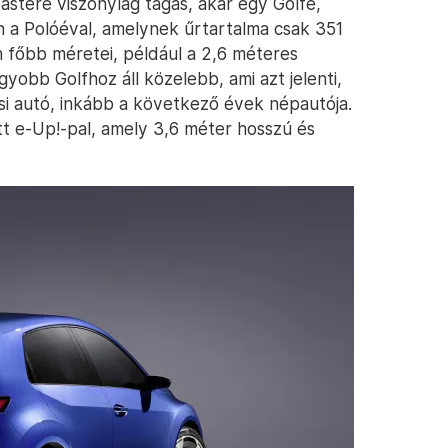
astere viszonylag tágas, akár egy Golfé,
n a Polóéval, amelynek űrtartalma csak 351
n főbb méretei, például a 2,6 méteres
yobb Golfhoz áll közelebb, ami azt jelenti,
i autó, inkább a következő évek népautója.
t e-Up!-pal, amely 3,6 méter hosszú és