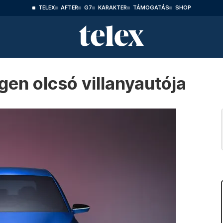
TELEX
AFTER
G7
KARAKTER
TÁMOGATÁS
SHOP
gen olcsó villanyautója