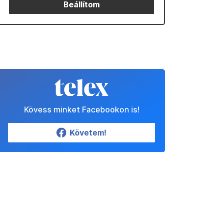
Beállítom
Kövess minket Facebookon is!
Követem!