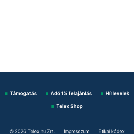
Támogatás
Adó 1% felajánlás
Hírlevelek
Telex Shop
© 2026 Telex.hu Zrt.
Impresszum
Etikai kódex