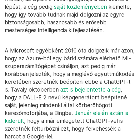
lépést, a cég pedig
saját közleményében
kiemelte,
hogy így tovább tudnak majd dolgozni az egyre
biztonságosabb, hasznosabb és erősebb
mesterséges intelligencia kifejlesztésén.
A Microsoft egyébként 2016 óta dolgozik már azon,
hogy az Azure-ból egy bárki számára elérhető MI-
szuperszámítógépet csináljon, azt pedig már
korábban jelezték, hogy a meglévő együttműködés
keretében szeretnék beépíteni ebbe a ChatGPT-t
is. Tavaly októberben
azt is bejelentette a cég
,
hogy a DALL-E 2 nevű képgenerátort beépítené
saját, jelenleg mindenki által körberöhögött
keresőmotorjába, a Bingbe.
Január elején aztán is
kiderült
, hogy a már emlegetett ChatGPT-vel is
szeretnék felturbózni ezt, hogy felvehessék a
harcot a Google-lel.