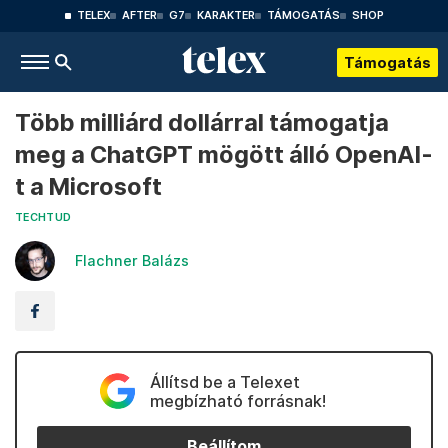
TELEX
AFTER
G7
KARAKTER
TÁMOGATÁS
SHOP
Támogatás
Több milliárd dollárral támogatja
meg a ChatGPT mögött álló OpenAI-
t a Microsoft
TECHTUD
Flachner Balázs
Állítsd be a Telexet
megbízható forrásnak!
Beállítom