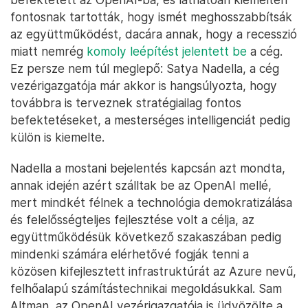
fontosnak tartották, hogy ismét meghosszabbítsák
az együttműködést, dacára annak, hogy a recesszió
miatt nemrég
komoly leépítést jelentett be
a cég.
Ez persze nem túl meglepő: Satya Nadella, a cég
vezérigazgatója már akkor is hangsúlyozta, hogy
továbbra is terveznek stratégiailag fontos
befektetéseket, a mesterséges intelligenciát pedig
külön is kiemelte.
Nadella a mostani bejelentés kapcsán azt mondta,
annak idején azért szálltak be az OpenAI mellé,
mert mindkét félnek a technológia demokratizálása
és felelősségteljes fejlesztése volt a célja, az
együttműködésük következő szakaszában pedig
mindenki számára elérhetővé fogják tenni a
közösen kifejlesztett infrastruktúrát az Azure nevű,
felhőalapú számítástechnikai megoldásukkal. Sam
Altman, az OpenAI vezérigazgatója is üdvözölte a