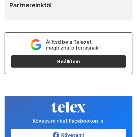
Partnereinktől
Állítsd be a Telexet
megbízható forrásnak!
Beállítom
Kövess minket Facebookon is!
Követem!