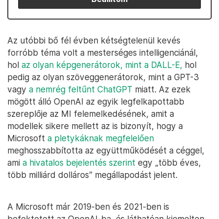
Az utóbbi bő fél évben kétségtelenül kevés
forróbb téma volt a mesterséges intelligenciánál,
hol
az olyan képgenerátorok, mint a DALL-E,
hol
pedig az olyan szöveggenerátorok, mint a GPT-3
vagy
a nemrég feltűnt ChatGPT
miatt. Az ezek
mögött álló OpenAI az egyik legfelkapottabb
szereplője az MI felemelkedésének, amit a
modellek sikere mellett az is bizonyít, hogy a
Microsoft
a pletykáknak megfelelően
meghosszabbította az együttműködését a céggel,
ami
a hivatalos bejelentés szerint
egy „több éves,
több milliárd dolláros” megállapodást jelent.
A Microsoft már 2019-ben és 2021-ben is
befektetett az OpenAI-ba, és láthatóan kiemelten