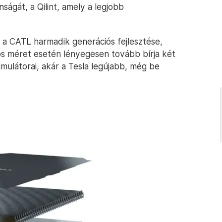
ágát, a Qilint, amely a legjobb
s a CATL harmadik generációs fejlesztése,
s méret esetén lényegesen tovább bírja két
umulátorai, akár a Tesla legújabb, még be