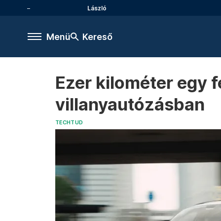
László
Menü
Kereső
Ezer kilométer egy fe
villanyautózásban
TECHTUD