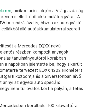
elexen
, amikor június elején a Világgazdaság
brecen mellett épít akkumulátorgyárat. A
W beruházásával is, hiszen az autógyártó
 cellákból álló autóakkumulátorral szerelt
elítését a Mercedes EQXX nevű
jelentős részben kompozit anyagok
vonalas tanulmányautóról korábban
n a napokban jelentette be, hogy sikerült
kilométerre tervezett EQXX 1202 kilométert
uttgarti központja és a Silverstonban lévő
annyi az egyedi autó speciális
gy nem túl óvatos kört a pályán, a teljes
ercedesben körülbelül 100 kilowattóra