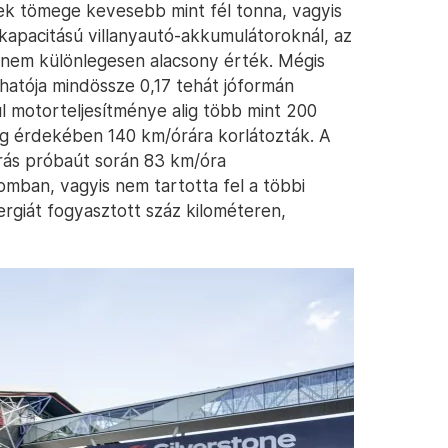
ek tömege kevesebb mint fél tonna, vagyis
apacitású villanyautó-akkumulátoroknál, az
i nem különlegesen alacsony érték. Mégis
thatója mindössze 0,17 tehát jóformán
 motorteljesítménye alig több mint 200
g érdekében 140 km/órára korlátozták. A
rás próbaút során 83 km/óra
omban, vagyis nem tartotta fel a többi
ergiát fogyasztott száz kilométeren,