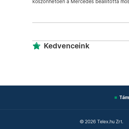
köszönhetően a Mercedes beállította most
Kedvenceink
Tám
© 2026 Telex.hu Zrt.