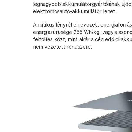
legnagyobb akkumulátorgyártójának újdons
elektromosautó-akkumulátor lehet.
A mitikus lényről elnevezett energiaforrá
energiasűrűsége 255 Wh/kg, vagyis azono
feltöltés közt, mint akár a cég eddigi akk
nem vezetett rendszere.