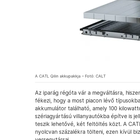
A CATL Qilin akkupakkja – Fotó: CALT
Az iparág régóta vár a megváltásra, hisze
fékezi, hogy a most piacon lévő típusokb
akkumulátor található, amely 100 kilowatt
szériagyártású villanyautókba építve is j
teszik lehetővé, két feltöltés közt. A CATL 
nyolcvan százalékra tölteni, ezen kívül bi
versenytársai.