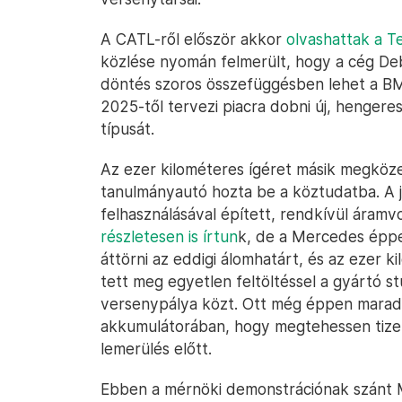
A CATL-ről először akkor
olvashattak a T
közlése nyomán felmerült, hogy a cég De
döntés szoros összefüggésben lehet a BM
2025-től tervezi piacra dobni új, hengeres
típusát.
Az ezer kilométeres ígéret másik megköz
tanulmányautó hozta be a köztudatba. A 
felhasználásával épített, rendkívül áram
részletesen is írtun
k, de a Mercedes éppe
áttörni az eddigi álomhatárt, és az ezer 
tett meg egyetlen feltöltéssel a gyártó st
versenypálya közt. Ott még éppen maradt 
akkumulátorában, hogy megtehessen tizene
lemerülés előtt.
Ebben a mérnöki demonstrációnak szánt M