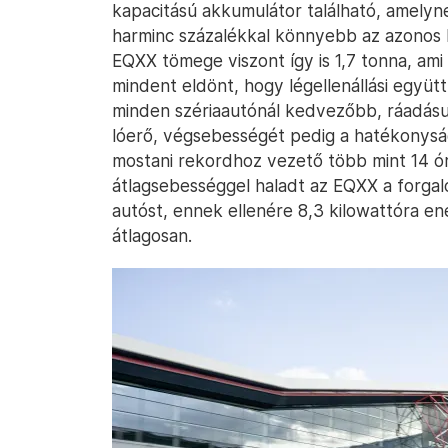
kapacitású akkumulátor található, amelyn
harminc százalékkal könnyebb az azonos k
EQXX tömege viszont így is 1,7 tonna, am
mindent eldönt, hogy légellenállási együt
minden szériaautónál kedvezőbb, ráadásul
lóerő, végsebességét pedig a hatékonysá
mostani rekordhoz vezető több mint 14 ó
átlagsebességgel haladt az EQXX a forgal
autóst, ennek ellenére 8,3 kilowattóra en
átlagosan.