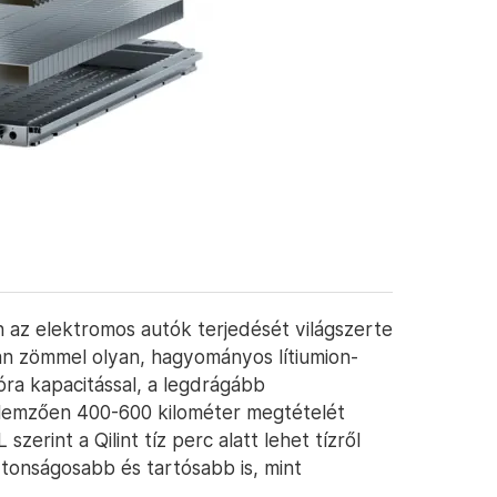
n az elektromos autók terjedését világszerte
an zömmel olyan, hagyományos lítiumion-
óra kapacitással, a legdrágább
ellemzően 400-600 kilométer megtételét
szerint a Qilint tíz perc alatt lehet tízről
ztonságosabb és tartósabb is, mint