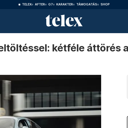
TELEX
AFTER
G7
KARAKTER
TÁMOGATÁS
SHOP
ltöltéssel: kétféle áttörés 