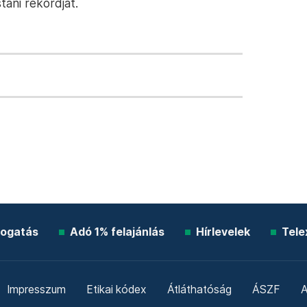
ani rekordját.
ogatás
Adó 1% felajánlás
Hírlevelek
Tele
Impresszum
Etikai kódex
Átláthatóság
ÁSZF
A