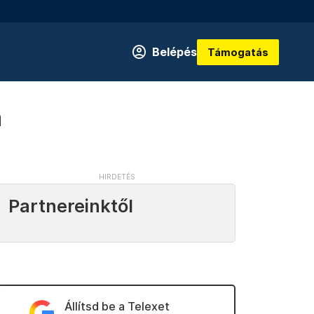
Belépés
Támogatás
a
Partnereinktől
Állítsd be a Telexet