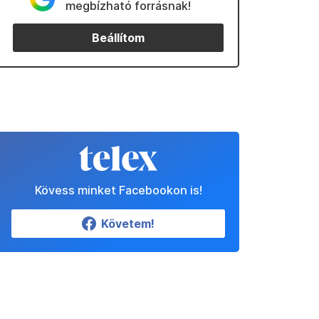
megbízható forrásnak!
Beállítom
Kövess minket Facebookon is!
Követem!