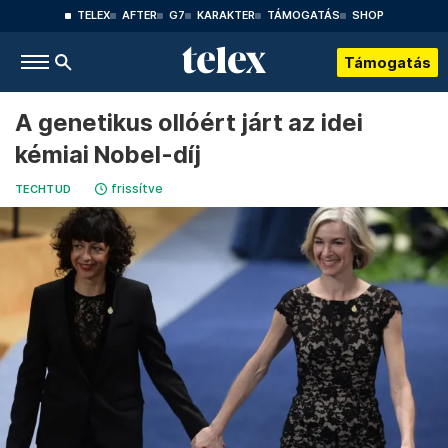
TELEX
AFTER
G7
KARAKTER
TÁMOGATÁS
SHOP
Támogatás
A genetikus ollóért járt az idei
kémiai Nobel-díj
frissítve
TECHTUD