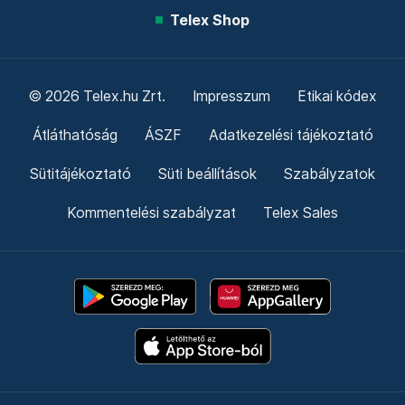
Telex Shop
© 2026 Telex.hu Zrt.
Impresszum
Etikai kódex
Átláthatóság
ÁSZF
Adatkezelési tájékoztató
Sütitájékoztató
Süti beállítások
Szabályzatok
Kommentelési szabályzat
Telex Sales