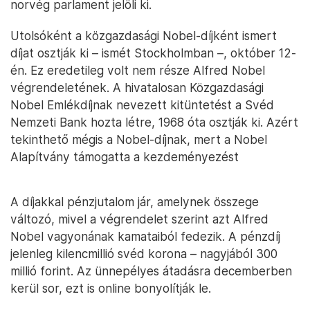
norvég parlament jelöli ki.
Utolsóként a közgazdasági Nobel-díjként ismert
díjat osztják ki – ismét Stockholmban –, október 12-
én. Ez eredetileg volt nem része Alfred Nobel
végrendeletének. A hivatalosan Közgazdasági
Nobel Emlékdíjnak nevezett kitüntetést a Svéd
Nemzeti Bank hozta létre, 1968 óta osztják ki. Azért
tekinthető mégis a Nobel-díjnak, mert a Nobel
Alapítvány támogatta a kezdeményezést
A díjakkal pénzjutalom jár, amelynek összege
változó, mivel a végrendelet szerint azt Alfred
Nobel vagyonának kamataiból fedezik. A pénzdíj
jelenleg kilencmillió svéd korona – nagyjából 300
millió forint. Az ünnepélyes átadásra decemberben
kerül sor, ezt is online bonyolítják le.