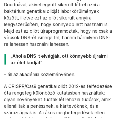
Doudnával, akivel együtt sikerült létrehozni a
baktérium genetikai ollóját laborkörülmények
között, illetve ezt az ollót sikerült annyira
leegyszerűsíteni, hogy könnyebb lett használni is.
Majd ezt az ollót újraprogramozták, hogy ne csak a
vírusok DNS-ét ismerje fel, hanem bármilyen DNS-
re lehessen használni lehessen.
„Ahol a DNS-t elvágják, ott könnyebb újraírni
az élet kódját”
– áll az akadémia közleményében.
A CRISPR/Cas9 genetikai ollót 2012-es felfedezése
óta rengeteg különböző kutatásban használták:
olyan növényeket tudtak létrehozni tudósok, amik
ellenálltak a penésznek, a kártevőknek, és a
szárazságnak is. A rákos megbetegedések elleni