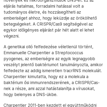
növények és mikroorganizmusok DNS-ét. Ez az
eljárás hatalmas, forradalmi hatással volt a
tudományos életre, és hozzásegítheti az
emberiséget ahhoz, hogy leküzdje az örökölhető
betegségeket. A CRISPR/Cas9 segítségével az
egykor időigényes eljárást pár hét alatt el lehet
végezni.
A genetikai olló felfedezése véletlenül történt,
Emmanuelle Charpentier a Streptococcus
pyogenes, az emberiségre az egyik legnagyobb
veszélyt jelentő baktériumot tanulmányozta, amikor
felfedezte az addig ismeretlen tracrRNS molekulát.
Charpentier kimutatta, hogy ez a molekula a
baktérium ősi immunrendszerének, a CRISPR/Cas-
nek a része, ami azzal hatástalanítja a vírusokat,
hogy belenyes a DNS-ükbe.
Charpentier 2011-ben kezdett el együttműködni