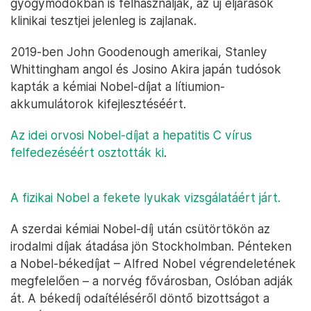
gyógymódokban is felhasználják, az új eljárások
klinikai tesztjei jelenleg is zajlanak.
2019-ben John Goodenough amerikai, Stanley
Whittingham angol és Josino Akira japán tudósok
kapták a kémiai Nobel-díjat a lítiumion-
akkumulátorok kifejlesztéséért.
Az idei orvosi Nobel-díjat a hepatitis C vírus
felfedezéséért osztották ki
.
A fizikai Nobel a fekete lyukak vizsgálatáért járt.
A szerdai kémiai Nobel-díj után csütörtökön az
irodalmi díjak átadása jön Stockholmban. Pénteken
a Nobel-békedíjat – Alfred Nobel végrendeletének
megfelelően – a norvég fővárosban, Oslóban adják
át. A békedíj odaítéléséről döntő bizottságot a