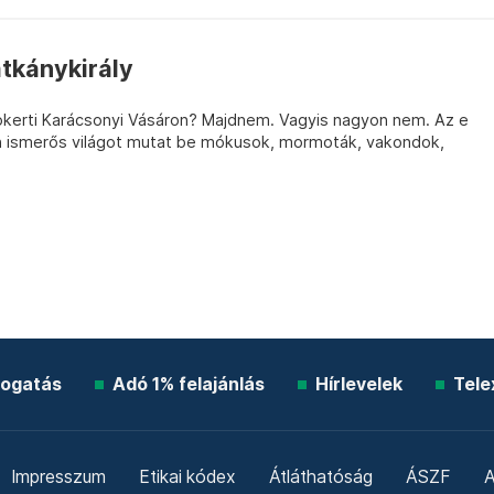
tkánykirály
iokerti Karácsonyi Vásáron? Majdnem. Vagyis nagyon nem. Az e
en ismerős világot mutat be mókusok, mormoták, vakondok,
ogatás
Adó 1% felajánlás
Hírlevelek
Tele
Impresszum
Etikai kódex
Átláthatóság
ÁSZF
A