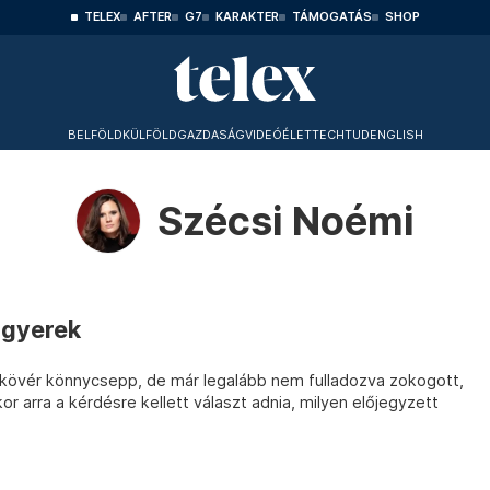
TELEX
AFTER
G7
KARAKTER
TÁMOGATÁS
SHOP
BELFÖLD
KÜLFÖLD
GAZDASÁG
VIDEÓ
ÉLET
TECHTUD
ENGLISH
Szécsi Noémi
 gyerek
 kövér könnycsepp, de már legalább nem fulladozva zokogott,
or arra a kérdésre kellett választ adnia, milyen előjegyzett