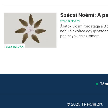
Szécsi Noémi: A pa
Szécsi Noémi
Állatok vidám forgataga a B
heti Telextárca egy ijesztő
patkányok és az ismert...
TELEXTÁRCÁK
Tám
© 2026 Telex.hu Zrt.