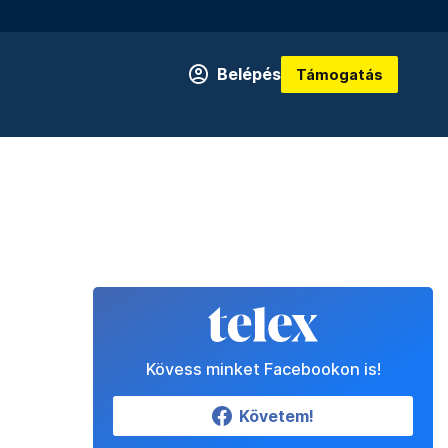
Belépés
Támogatás
Kövess minket Facebookon is!
Követem!