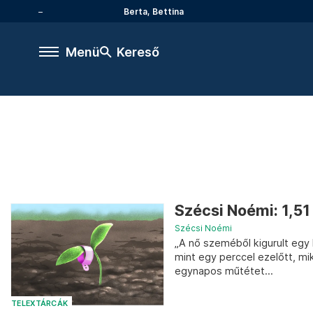
Berta, Bettina
Menü
Kereső
Szécsi Noémi: 1,51
Szécsi Noémi
„A nő szeméből kigurult egy
mint egy perccel ezelőtt, mik
egynapos műtétet...
TELEXTÁRCÁK