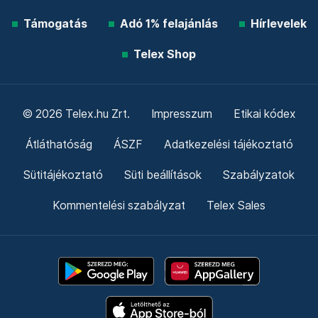
Támogatás
Adó 1% felajánlás
Hírlevelek
Telex Shop
© 2026 Telex.hu Zrt.
Impresszum
Etikai kódex
Átláthatóság
ÁSZF
Adatkezelési tájékoztató
Sütitájékoztató
Süti beállítások
Szabályzatok
Kommentelési szabályzat
Telex Sales