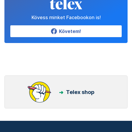
Kövess minket Facebookon is!
Követem!
Telex shop