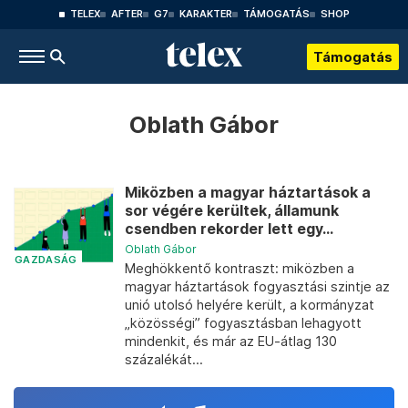
TELEX
AFTER
G7
KARAKTER
TÁMOGATÁS
SHOP
Támogatás
Oblath Gábor
Miközben a magyar háztartások a
sor végére kerültek, államunk
csendben rekorder lett egy...
Oblath Gábor
GAZDASÁG
Meghökkentő kontraszt: miközben a
magyar háztartások fogyasztási szintje az
unió utolsó helyére került, a kormányzat
„közösségi” fogyasztásban lehagyott
mindenkit, és már az EU-átlag 130
százalékát...