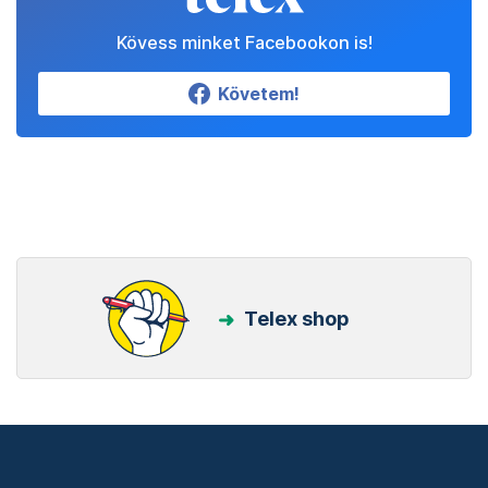
Kövess minket Facebookon is!
Követem!
Telex shop