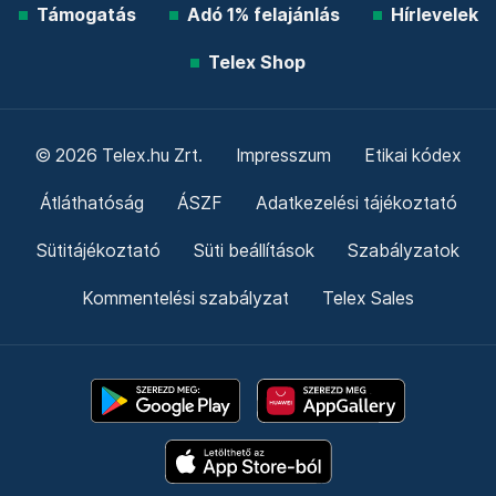
Támogatás
Adó 1% felajánlás
Hírlevelek
Telex Shop
© 2026 Telex.hu Zrt.
Impresszum
Etikai kódex
Átláthatóság
ÁSZF
Adatkezelési tájékoztató
Sütitájékoztató
Süti beállítások
Szabályzatok
Kommentelési szabályzat
Telex Sales