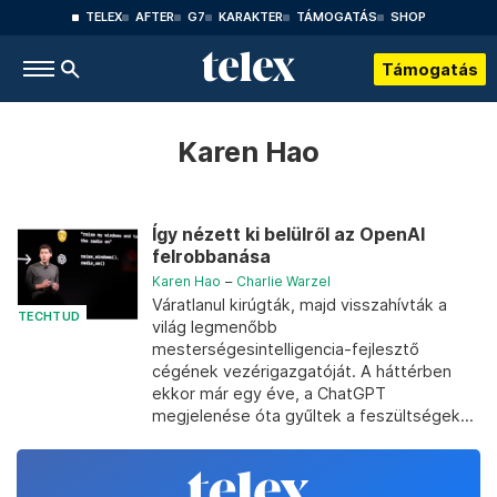
TELEX
AFTER
G7
KARAKTER
TÁMOGATÁS
SHOP
Támogatás
Karen Hao
Így nézett ki belülről az OpenAI
felrobbanása
Karen Hao
–
Charlie Warzel
Váratlanul kirúgták, majd visszahívták a
TECHTUD
világ legmenőbb
mesterségesintelligencia-fejlesztő
cégének vezérigazgatóját. A háttérben
ekkor már egy éve, a ChatGPT
megjelenése óta gyűltek a feszültségek...