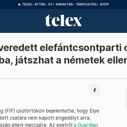
TELEX
AFTER
G7
KARAKTER
TÁMOGATÁS
SHOP
redett elefántcsontparti 
, játszhat a németek elle
 (FIF) csütörtökön bejelentette, hogy Elye
ett csatára nem kapott engedélyt arra,
zág elleni meccsére. Az esetről
a Guardian