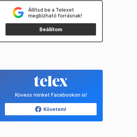
Állítsd be a Telexet
megbízható forrásnak!
Beállítom
Kövess minket Facebookon is!
Követem!