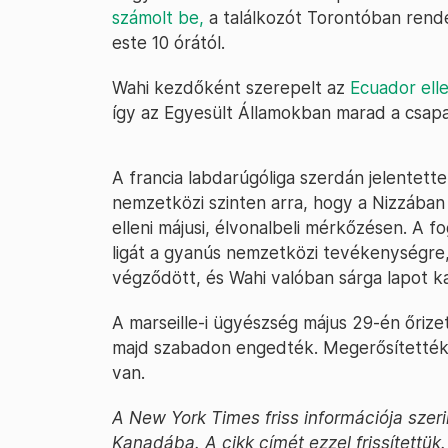
számolt be,
a találkozót Torontóban rend
este 10 órától.
Wahi kezdőként szerepelt az
Ecuador ell
így az Egyesült Államokban marad a csapat
A francia labdarúgóliga szerdán jelentett
nemzetközi szinten arra, hogy a Nizzában
elleni májusi, élvonalbeli mérkőzésen. A f
ligát a gyanús nemzetközi tevékenységre,
végződött, és Wahi valóban sárga lapot k
A marseille-i ügyészség május 29-én őrizet
majd szabadon engedték. Megerősítetté
van.
A New York Times friss információja szer
Kanadába. A cikk címét ezzel frissítettük.