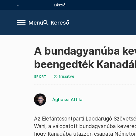
László
Menü
Kereső
A bundagyanúba keve
beengedték Kanadába
frissítve
SPORT
Ághassi Attila
Az Elefántcsontparti Labdarúgó Szövetség
Wahi, a válogatott bundagyanúba kevered
hogy Kanadába utazzon csapata Németors