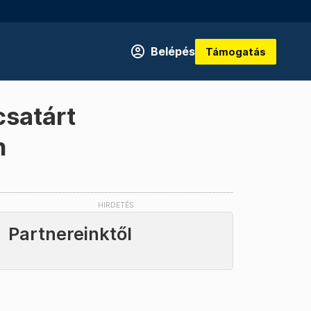
Belépés
Támogatás
csatárt
n
Partnereinktől