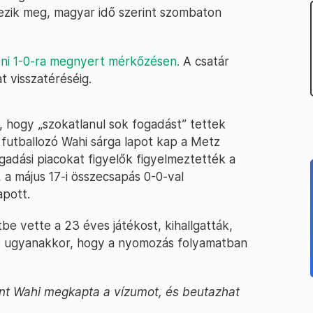
ezik meg, magyar idő szerint szombaton
eni 1-0-ra megnyert mérkőzésen.
A csatár
 visszatéréséig.
e, hogy „szokatlanul sok fogadást” tettek
 futballozó Wahi sárga lapot kap a Metz
ogadási piacokat figyelők figyelmeztették a
 a május 17-i összecsapás 0-0-val
apott.
be vette a 23 éves játékost, kihallgatták,
k ugyanakkor, hogy a nyomozás folyamatban
int Wahi megkapta a vízumot, és beutazhat