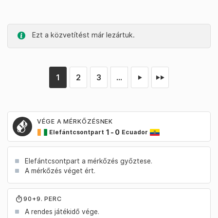
Ezt a közvetítést már lezártuk.
1
2
3
...
►
►►
VÉGE A MÉRKŐZÉSNEK
1
-
0
Elefántcsontpart
Ecuador
Elefántcsontpart a mérkőzés győztese.
A mérkőzés véget ért.
90+9. PERC
A rendes játékidő vége.