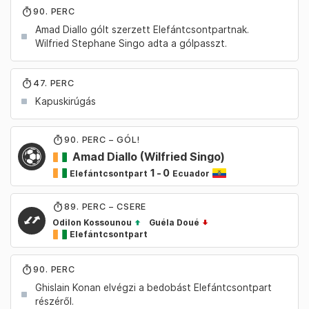
90. PERC
Amad Diallo gólt szerzett Elefántcsontpartnak.
Wilfried Stephane Singo adta a gólpasszt.
47. PERC
Kapuskirúgás
90
. PERC – GÓL!
Amad Diallo
(Wilfried Singo)
1
-
0
Elefántcsontpart
Ecuador
89
. PERC – CSERE
Odilon Kossounou
Guéla Doué
Elefántcsontpart
90. PERC
Ghislain Konan elvégzi a bedobást Elefántcsontpart
részéről.