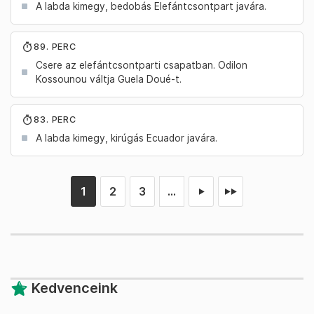
A labda kimegy, bedobás Elefántcsontpart javára.
89. PERC
Csere az elefántcsontparti csapatban. Odilon
Kossounou váltja Guela Doué-t.
83. PERC
A labda kimegy, kirúgás Ecuador javára.
1
2
3
...
►
►►
Kedvenceink