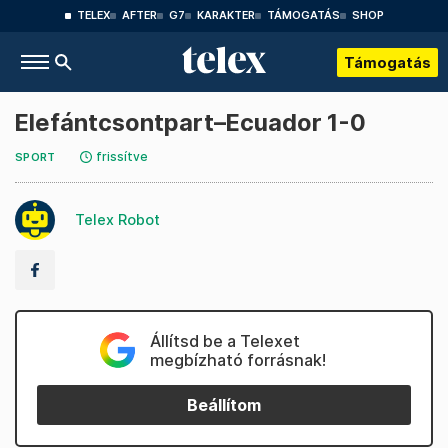
TELEX
AFTER
G7
KARAKTER
TÁMOGATÁS
SHOP
Támogatás
Elefántcsontpart–Ecuador 1-0
frissítve
SPORT
Telex Robot
Állítsd be a Telexet
megbízható forrásnak!
Beállítom