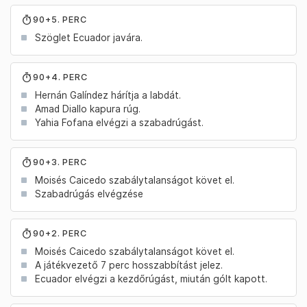
90+5. PERC
Szöglet Ecuador javára.
90+4. PERC
Hernán Galíndez hárítja a labdát.
Amad Diallo kapura rúg.
Yahia Fofana elvégzi a szabadrúgást.
90+3. PERC
Moisés Caicedo szabálytalanságot követ el.
Szabadrúgás elvégzése
90+2. PERC
Moisés Caicedo szabálytalanságot követ el.
A játékvezető 7 perc hosszabbítást jelez.
Ecuador elvégzi a kezdőrúgást, miután gólt kapott.