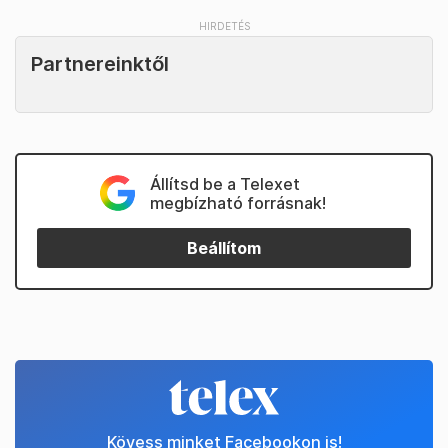
Partnereinktől
Állítsd be a Telexet
megbízható forrásnak!
Beállítom
Kövess minket Facebookon is!