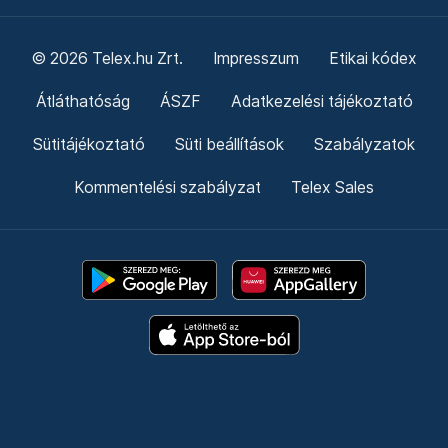
© 2026 Telex.hu Zrt.
Impresszum
Etikai kódex
Átláthatóság
ÁSZF
Adatkezelési tájékoztató
Sütitájékoztató
Süti beállítások
Szabályzatok
Kommentelési szabályzat
Telex Sales