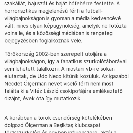
szakállát, bajuszát és haját hófehérre festette. A
horrorisztikus megjelenésű férfi a futball-
világbajnokságon is gyorsan a média kedvencévé
vált, nincs olyan képügynökség, amelyik ne fotózta
volna le, és a közösségi médiában is rengeteg
bejegyzésben foglalkoznak vele.
Törökország 2002-ben szerepelt utoljára a
világbajnokságon, így a fanatikus szurkolótáborával
sem lehetett találkozni. A mostani vb-re sokan
elutaztak, de Udo Neco kitűnik közülük. Az igazából
Necdet Ölçerman nevet viselő férfi nem most
találta ki a Vitéz László csokipofájára emlékeztető
dizájnt, évek óta így mutatkozik.
A korábban a török csendőrség kötelékében
dolgozó Ölçerman a Beşiktaş klubcsapat
törzsszurkolója és egyben influenszere, aktív a