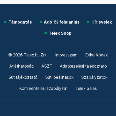
Támogatás
Adó 1% felajánlás
Hírlevelek
Telex Shop
© 2026 Telex.hu Zrt.
Impresszum
Etikai kódex
Átláthatóság
ÁSZF
Adatkezelési tájékoztató
Sütitájékoztató
Süti beállítások
Szabályzatok
Kommentelési szabályzat
Telex Sales