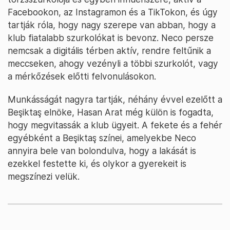
Facebookon, az Instagramon és a TikTokon, és úgy
tartják róla, hogy nagy szerepe van abban, hogy a
klub fiatalabb szurkolókat is bevonz. Neco persze
nemcsak a digitális térben aktív, rendre feltűnik a
meccseken, ahogy vezényli a többi szurkolót, vagy
a mérkőzések előtti felvonulásokon.
Munkásságát nagyra tartják, néhány évvel ezelőtt a
Beşiktaş elnöke, Hasan Arat még külön is fogadta,
hogy megvitassák a klub ügyeit. A fekete és a fehér
egyébként a Beşiktaş színei, amelyekbe Neco
annyira bele van bolondulva, hogy a lakását is
ezekkel festette ki, és olykor a gyerekeit is
megszínezi velük.