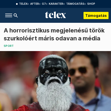
TELEX
AFTER
G7
KARAKTER
TÁMOGATÁS
SHOP
Támogatás
A horrorisztikus megjelenésű török
szurkolóért máris odavan a média
SPORT