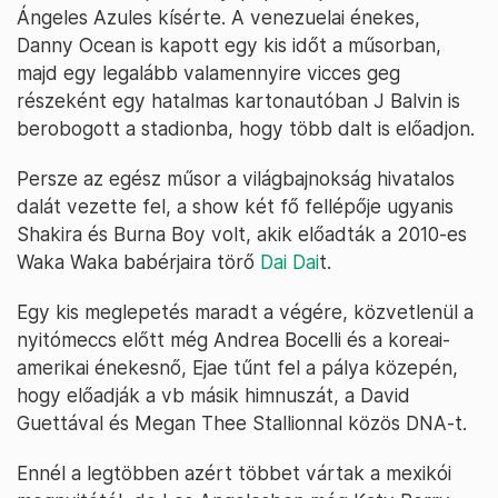
Ángeles Azules kísérte. A venezuelai énekes,
Danny Ocean is kapott egy kis időt a műsorban,
majd egy legalább valamennyire vicces geg
részeként egy hatalmas kartonautóban J Balvin is
berobogott a stadionba, hogy több dalt is előadjon.
Persze az egész műsor a világbajnokság hivatalos
dalát vezette fel, a show két fő fellépője ugyanis
Shakira és Burna Boy volt, akik előadták a 2010-es
Waka Waka babérjaira törő
Dai Dai
t.
Egy kis meglepetés maradt a végére, közvetlenül a
nyitómeccs előtt még Andrea Bocelli és a koreai-
amerikai énekesnő, Ejae tűnt fel a pálya közepén,
hogy előadják a vb másik himnuszát, a David
Guettával és Megan Thee Stallionnal közös DNA-t.
Ennél a legtöbben azért többet vártak a mexikói