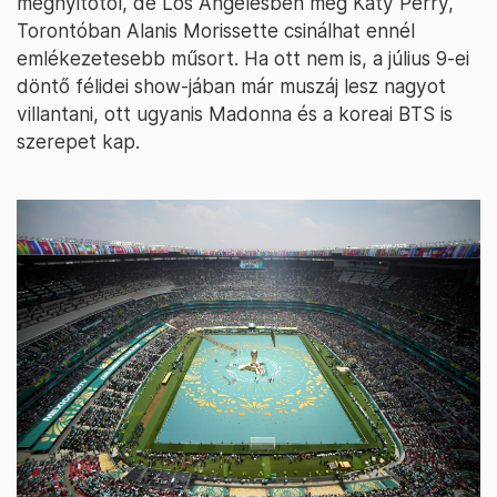
megnyitótól, de Los Angelesben még Katy Perry,
Torontóban Alanis Morissette csinálhat ennél
emlékezetesebb műsort. Ha ott nem is, a július 9-ei
döntő félidei show-jában már muszáj lesz nagyot
villantani, ott ugyanis Madonna és a koreai BTS is
szerepet kap.