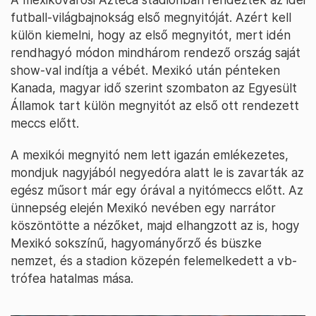
futball-világbajnokság első megnyitóját. Azért kell
külön kiemelni, hogy az első megnyitót, mert idén
rendhagyó módon mindhárom rendező ország saját
show-val indítja a vébét. Mexikó után pénteken
Kanada, magyar idő szerint szombaton az Egyesült
Államok tart külön megnyitót az első ott rendezett
meccs előtt.
A mexikói megnyitó nem lett igazán emlékezetes,
mondjuk nagyjából negyedóra alatt le is zavarták az
egész műsort már egy órával a nyitómeccs előtt. Az
ünnepség elején Mexikó nevében egy narrátor
köszöntötte a nézőket, majd elhangzott az is, hogy
Mexikó sokszínű, hagyományőrző és büszke
nemzet, és a stadion közepén felemelkedett a vb-
trófea hatalmas mása.