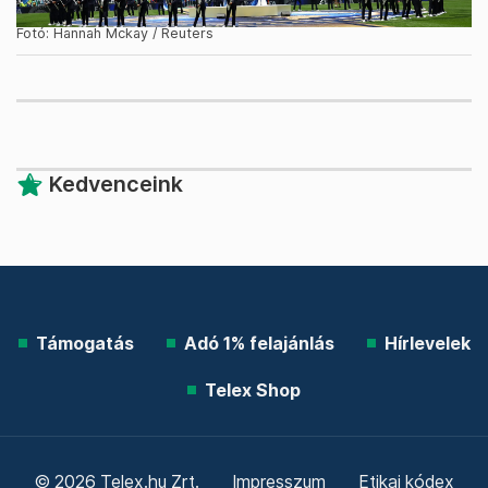
Fotó: Hannah Mckay / Reuters
Kedvenceink
Támogatás
Adó 1% felajánlás
Hírlevelek
Telex Shop
© 2026 Telex.hu Zrt.
Impresszum
Etikai kódex