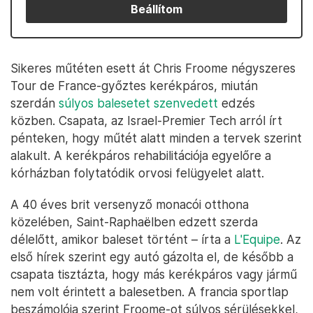
Beállítom
Sikeres műtéten esett át Chris Froome négyszeres
Tour de France-győztes kerékpáros, miután
szerdán
súlyos balesetet szenvedett
edzés
közben. Csapata, az Israel-Premier Tech arról írt
pénteken, hogy műtét alatt minden a tervek szerint
alakult. A kerékpáros rehabilitációja egyelőre a
kórházban folytatódik orvosi felügyelet alatt.
A 40 éves brit versenyző monacói otthona
közelében, Saint-Raphaëlben edzett szerda
délelőtt, amikor baleset történt – írta a
L'Equipe
. Az
első hírek szerint egy autó gázolta el, de később a
csapata tisztázta, hogy más kerékpáros vagy jármű
nem volt érintett a balesetben. A francia sportlap
beszámolója szerint Froome-ot súlyos sérülésekkel,