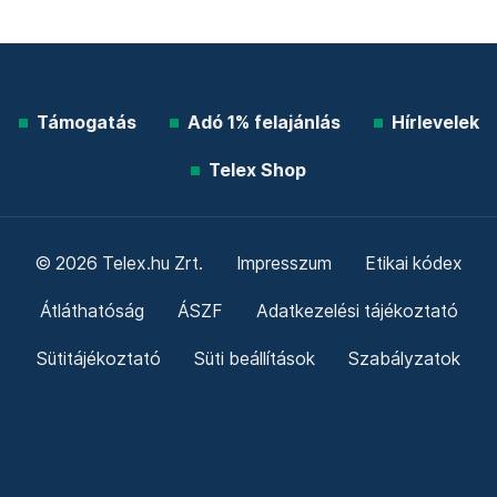
Támogatás
Adó 1% felajánlás
Hírlevelek
Telex Shop
© 2026 Telex.hu Zrt.
Impresszum
Etikai kódex
Átláthatóság
ÁSZF
Adatkezelési tájékoztató
Sütitájékoztató
Süti beállítások
Szabályzatok
Kommentelési szabályzat
Telex Sales