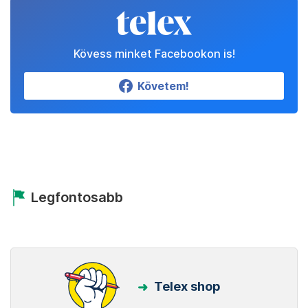
Kövess minket Facebookon is!
Követem!
Legfontosabb
Telex shop