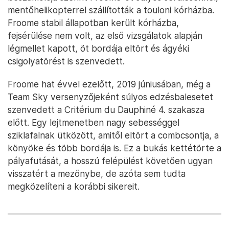
mentőhelikopterrel szállították a touloni kórházba.
Froome stabil állapotban került kórházba,
fejsérülése nem volt, az első vizsgálatok alapján
légmellet kapott, öt bordája eltört és ágyéki
csigolyatörést is szenvedett.
Froome hat évvel ezelőtt, 2019 júniusában, még a
Team Sky versenyzőjeként súlyos edzésbalesetet
szenvedett a Critérium du Dauphiné 4. szakasza
előtt. Egy lejtmenetben nagy sebességgel
sziklafalnak ütközött, amitől eltört a combcsontja, a
könyöke és több bordája is. Ez a bukás kettétörte a
pályafutását, a hosszú felépülést követően ugyan
visszatért a mezőnybe, de azóta sem tudta
megközelíteni a korábbi sikereit.