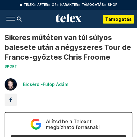
TELEX
AFTER
G7
KARAKTER
TÁMOGATÁS
SHOP
Támogatás
Sikeres műtéten van túl súlyos
balesete után a négyszeres Tour de
France-győztes Chris Froome
SPORT
Bicsérdi-Fülöp Ádám
Állítsd be a Telexet
megbízható forrásnak!